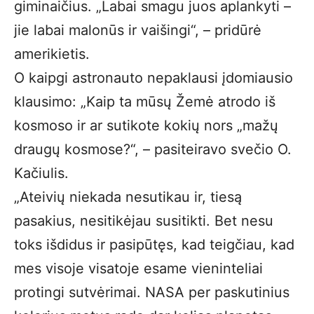
giminaičius. „Labai smagu juos aplankyti –
jie labai malonūs ir vaišingi“, – pridūrė
amerikietis.
O kaipgi astronauto nepaklausi įdomiausio
klausimo: „Kaip ta mūsų Žemė atrodo iš
kosmoso ir ar sutikote kokių nors „mažų
draugų kosmose?“, – pasiteiravo svečio O.
Kačiulis.
„Ateivių niekada nesutikau ir, tiesą
pasakius, nesitikėjau susitikti. Bet nesu
toks išdidus ir pasipūtęs, kad teigčiau, kad
mes visoje visatoje esame vieninteliai
protingi sutvėrimai. NASA per paskutinius