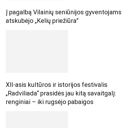
Į pagalbą Vilainių seniūnijos gyventojams
atskubėjo „Kelių priežiūra”
XII-asis kultūros ir istorijos festivalis
„Radviliada“ prasidės jau kitą savaitgalį:
renginiai – iki rugsėjo pabaigos