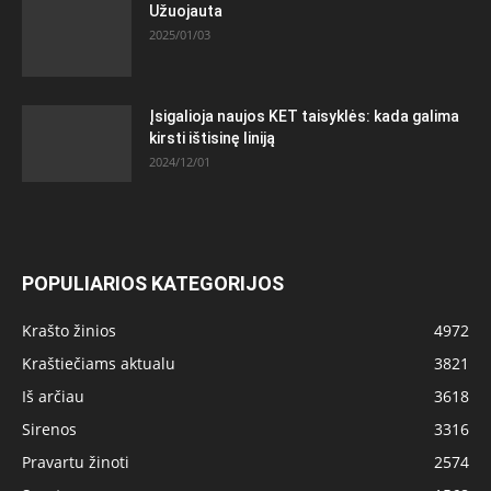
Užuojauta
2025/01/03
Įsigalioja naujos KET taisyklės: kada galima
kirsti ištisinę liniją
2024/12/01
POPULIARIOS KATEGORIJOS
Krašto žinios
4972
Kraštiečiams aktualu
3821
Iš arčiau
3618
Sirenos
3316
Pravartu žinoti
2574