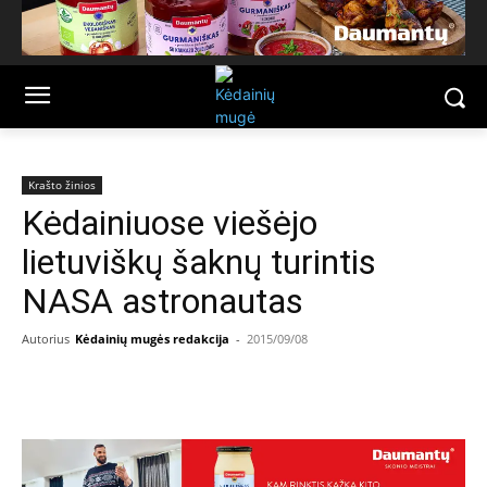
Krašto žinios
Kėdainiuose viešėjo
lietuviškų šaknų turintis
NASA astronautas
Autorius
Kėdainių mugės redakcija
-
2015/09/08
Facebook
Email