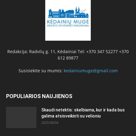
Redakcija: Radvilų g. 11, Kėdainiai Tel: +370 347 52277 +370
612 89877
Susisiekite su mumis:
kedainiumuge@gmail.com
POPULIARIOS NAUJIENOS
Skaudi netektis: skelbiama, kur ir kada bus
galima atsisveikinti su velioniu
2025/08/04