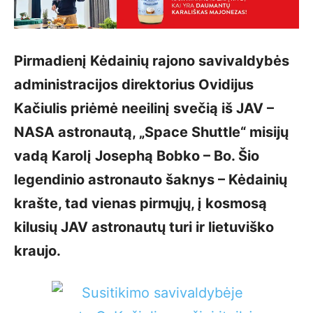
Pirmadienį Kėdainių rajono savivaldybės
administracijos direktorius Ovidijus
Kačiulis priėmė neeilinį svečią iš JAV –
NASA astronautą, „Space Shuttle“ misijų
vadą Karolį Josephą Bobko – Bo. Šio
legendinio astronauto šaknys – Kėdainių
krašte, tad vienas pirmųjų, į kosmosą
kilusių JAV astronautų turi ir lietuviško
kraujo.