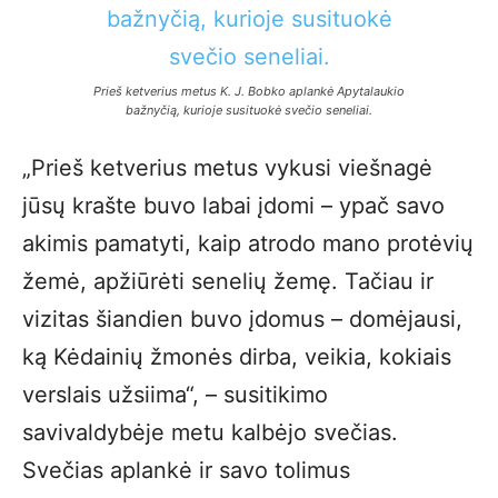
Prieš ketverius metus K. J. Bobko aplankė Apytalaukio
bažnyčią, kurioje susituokė svečio seneliai.
„Prieš ketverius metus vykusi viešnagė
jūsų krašte buvo labai įdomi – ypač savo
akimis pamatyti, kaip atrodo mano protėvių
žemė, apžiūrėti senelių žemę. Tačiau ir
vizitas šiandien buvo įdomus – domėjausi,
ką Kėdainių žmonės dirba, veikia, kokiais
verslais užsiima“, – susitikimo
savivaldybėje metu kalbėjo svečias.
Svečias aplankė ir savo tolimus