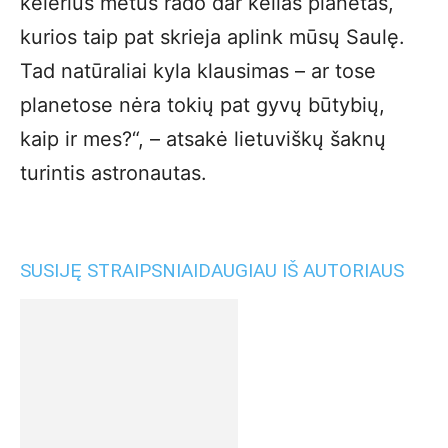
kelerius metus rado dar kelias planetas,
kurios taip pat skrieja aplink mūsų Saulę.
Tad natūraliai kyla klausimas – ar tose
planetose nėra tokių pat gyvų būtybių,
kaip ir mes?“, – atsakė lietuviškų šaknų
turintis astronautas.
SUSIJĘ STRAIPSNIAI
DAUGIAU IŠ AUTORIAUS