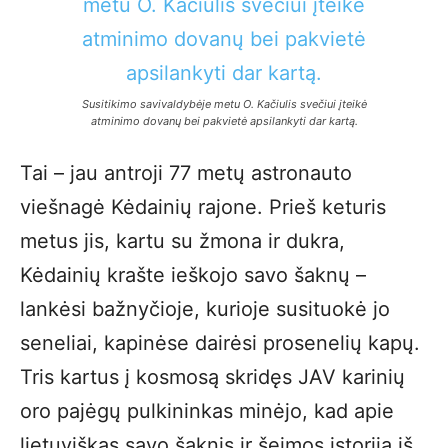
Susitikimo savivaldybėje metu O. Kačiulis svečiui įteikė
atminimo dovanų bei pakvietė apsilankyti dar kartą.
Tai – jau antroji 77 metų astronauto
viešnagė Kėdainių rajone. Prieš keturis
metus jis, kartu su žmona ir dukra,
Kėdainių krašte ieškojo savo šaknų –
lankėsi bažnyčioje, kurioje susituokė jo
seneliai, kapinėse dairėsi prosenelių kapų.
Tris kartus į kosmosą skridęs JAV karinių
oro pajėgų pulkininkas minėjo, kad apie
lietuviškas savo šaknis ir šeimos istoriją iš