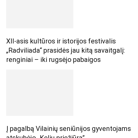
XII-asis kultūros ir istorijos festivalis
„Radviliada“ prasidės jau kitą savaitgalį:
renginiai – iki rugsėjo pabaigos
Į pagalbą Vilainių seniūnijos gyventojams
atskubėjo „Kelių priežiūra”