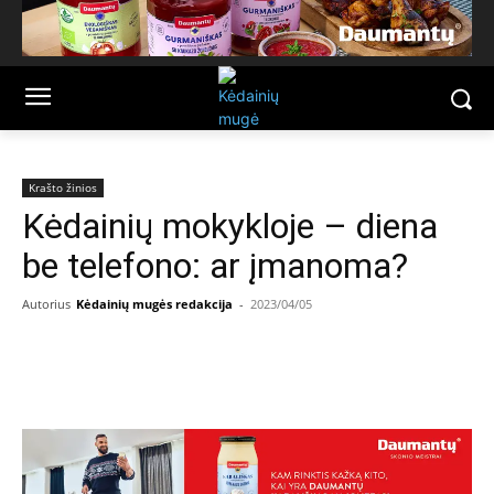
Krašto žinios
Kėdainių mokykloje – diena
be telefono: ar įmanoma?
Autorius
Kėdainių mugės redakcija
-
2023/04/05
Facebook
Email