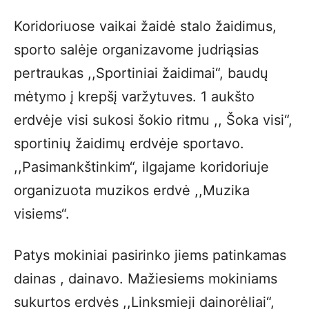
Koridoriuose vaikai žaidė stalo žaidimus,
sporto salėje organizavome judriąsias
pertraukas ,,Sportiniai žaidimai“, baudų
mėtymo į krepšį varžytuves. 1 aukšto
erdvėje visi sukosi šokio ritmu ,, Šoka visi“,
sportinių žaidimų erdvėje sportavo.
,,Pasimankštinkim“, ilgajame koridoriuje
organizuota muzikos erdvė ,,Muzika
visiems“.
Patys mokiniai pasirinko jiems patinkamas
dainas , dainavo. Mažiesiems mokiniams
sukurtos erdvės ,,Linksmieji dainorėliai“,