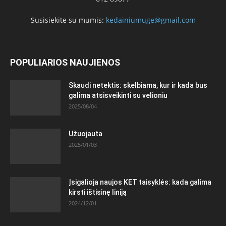
Susisiekite su mumis:
kedainiumuge@gmail.com
POPULIARIOS NAUJIENOS
Skaudi netektis: skelbiama, kur ir kada bus
galima atsisveikinti su velioniu
2025/08/04
Užuojauta
2025/01/03
Įsigalioja naujos KET taisyklės: kada galima
kirsti ištisinę liniją
2024/12/01