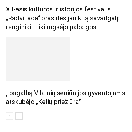
XII-asis kultūros ir istorijos festivalis
„Radviliada“ prasidės jau kitą savaitgalį:
renginiai – iki rugsėjo pabaigos
Į pagalbą Vilainių seniūnijos gyventojams
atskubėjo „Kelių priežiūra”