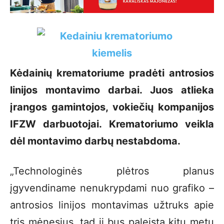
Kėdainių krematoriume pradėti antrosios
linijos montavimo darbai. Juos atlieka
įrangos gamintojos, vokiečių kompanijos
IFZW darbuotojai. Krematoriumo veikla
dėl montavimo darbų nestabdoma.
„Technologinės plėtros planus
įgyvendiname nenukrypdami nuo grafiko –
antrosios linijos montavimas užtruks apie
tris mėnesius, tad ji bus paleista kitų metų