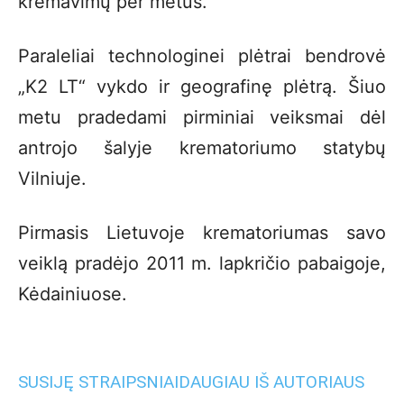
kremavimų per metus.
Paraleliai technologinei plėtrai bendrovė
„K2 LT“ vykdo ir geografinę plėtrą. Šiuo
metu pradedami pirminiai veiksmai dėl
antrojo šalyje krematoriumo statybų
Vilniuje.
Pirmasis Lietuvoje krematoriumas savo
veiklą pradėjo 2011 m. lapkričio pabaigoje,
Kėdainiuose.
SUSIJĘ STRAIPSNIAI
DAUGIAU IŠ AUTORIAUS