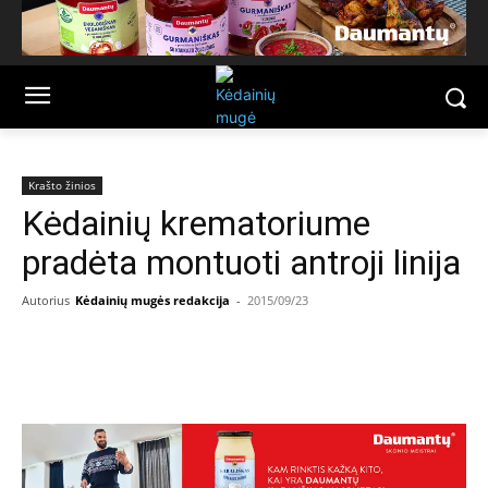
Krašto žinios
Kėdainių krematoriume
pradėta montuoti antroji linija
Autorius
Kėdainių mugės redakcija
-
2015/09/23
Facebook
Email