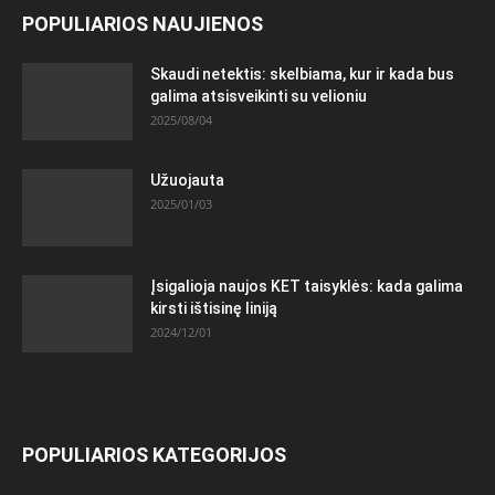
POPULIARIOS NAUJIENOS
Skaudi netektis: skelbiama, kur ir kada bus
galima atsisveikinti su velioniu
2025/08/04
Užuojauta
2025/01/03
Įsigalioja naujos KET taisyklės: kada galima
kirsti ištisinę liniją
2024/12/01
POPULIARIOS KATEGORIJOS