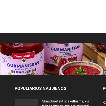
POPULIARIOS NAUJIENOS
P
Skaudi netektis: skelbiama, kur
Kr