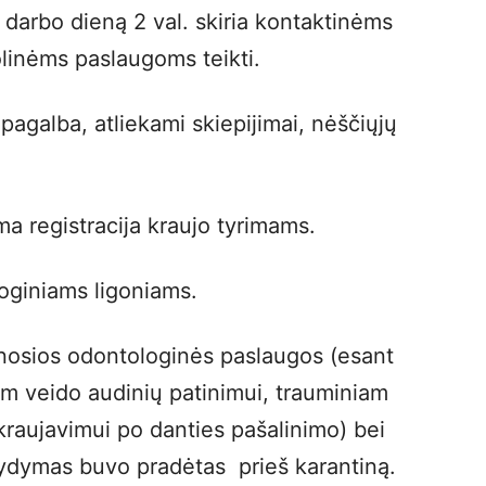
darbo dieną 2 val. skiria kontaktinėms
olinėms paslaugoms teikti.
pagalba, atliekami skiepijimai, nėščiųjų
a registracija kraujo tyrimams.
oginiams ligoniams.
inosios odontologinės paslaugos (esant
am veido audinių patinimui, trauminiam
kraujavimui po danties pašalinimo) bei
gydymas buvo pradėtas prieš karantiną.