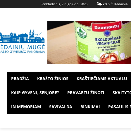
C
Penktadienis, 7 rugpjūčio, 2026
20.5
Kėdainiai
PRADŽIA
KRAŠTO ŽINIOS
KRAŠTIEČIAMS AKTUALU
KAIP GYVENI, SENJORE?
PRAVARTU ŽINOTI
SKAITYT
IN MEMORIAM
SAVIVALDA
RINKIMAI
PASAULIS