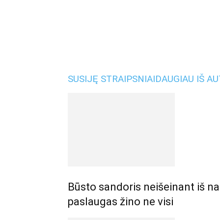
SUSIJĘ STRAIPSNIAI
DAUGIAU IŠ A
Būsto sandoris neišeinant iš n
paslaugas žino ne visi