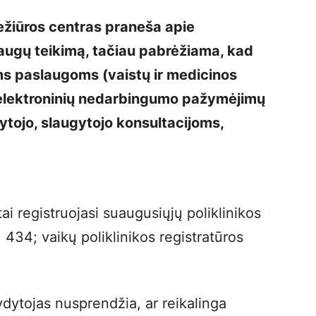
ežiūros centras praneša apie
augų teikimą, tačiau pabrėžiama, kad
ms paslaugoms (vaistų ir medicinos
 elektroninių nedarbingumo pažymėjimų
ytojo, slaugytojo konsultacijoms,
 registruojasi suaugusiųjų poliklinikos
 434; vaikų poliklinikos registratūros
dytojas nusprendžia, ar reikalinga