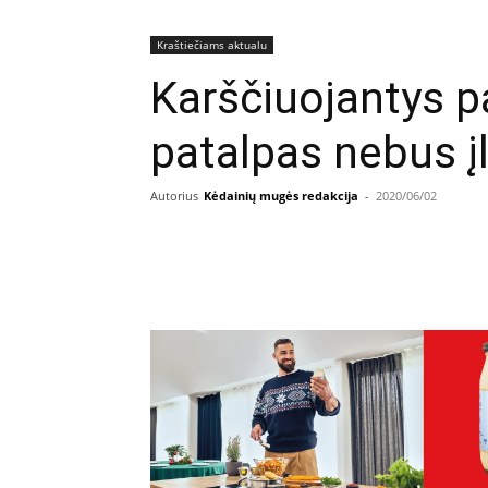
Kraštiečiams aktualu
Karščiuojantys pa
patalpas nebus į
Autorius
Kėdainių mugės redakcija
-
2020/06/02
Facebook
E
Dalintis