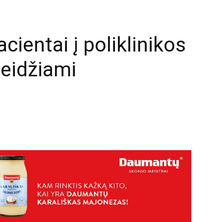
cientai į poliklinikos
leidžiami
mail