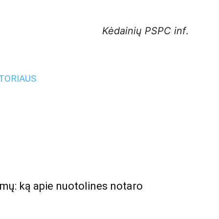
Kėdainių PSPC inf
.
UTORIAUS
amų: ką apie nuotolines notaro