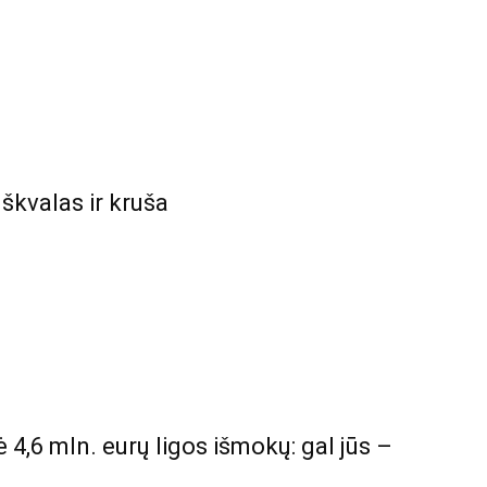
kvalas ir kruša
4,6 mln. eurų ligos išmokų: gal jūs –