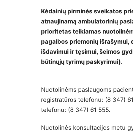
Kėdainių pirminės sveikatos pri
atnaujinamą ambulatorinių pasl
prioritetas teikiamas nuotolinė
pagalbos priemonių išrašymui,
išdavimui ir tęsimui, šeimos gyd
būtinųjų tyrimų paskyrimui)
.
Nuotolinėms paslaugoms pacientai
registratūros telefonu: (8 347) 61
telefonu: (8 347) 61 555.
Nuotolinės konsultacijos metu gy