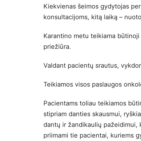
Kiekvienas šeimos gydytojas per 
konsultacijoms, kitą laiką – nuot
Karantino metu teikiama būtinoji 
priežiūra.
Valdant pacientų srautus, vykdom
Teikiamos visos paslaugos onkol
Pacientams toliau teikiamos būt
stipriam danties skausmui, ryški
dantų ir žandikaulių pažeidimui, 
priimami tie pacientai, kuriems 