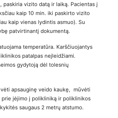
, paskiria vizito datą ir laiką. Pacientas į
sčiau kaip 10 min. iki paskirto vizito
iau kaip vienas lydintis asmuo). Su
tybę patvirtinantį dokumentą.
matuojama temperatūra. Karščiuojantys
iklinikos patalpas neįleidžiami.
eimos gydytoją dėl tolesnių
 dėvėti apsauginę veido kaukę, mūvėti
ie įėjimo į polikliniką ir poliklinikos
aikykitės saugaus 2 metrų atstumo.