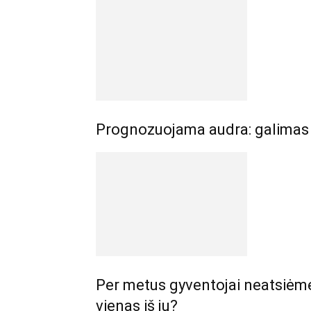
Prognozuojama audra: galimas š
Per metus gyventojai neatsiėmė 
vienas iš jų?