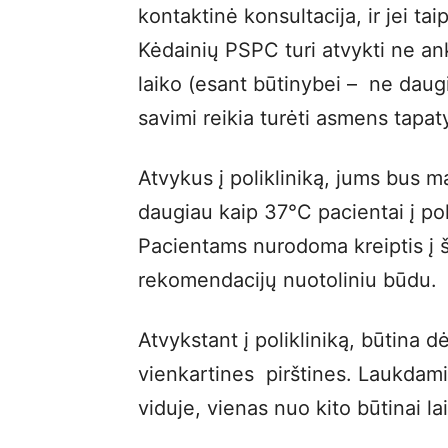
kontaktinė konsultacija, ir jei taip
Kėdainių PSPC turi atvykti ne ank
laiko (esant būtinybei – ne daug
savimi reikia turėti asmens tapa
Atvykus į polikliniką, jums bus 
daugiau kaip 37°C pacientai į pol
Pacientams nurodoma kreiptis į š
rekomendacijų nuotoliniu būdu.
Atvykstant į polikliniką, būtina
vienkartines pirštines. Laukdami pr
viduje, vienas nuo kito būtinai l