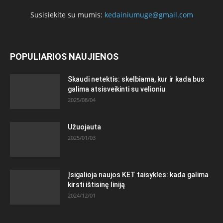
Susisiekite su mumis:
kedainiumuge@gmail.com
POPULIARIOS NAUJIENOS
Skaudi netektis: skelbiama, kur ir kada bus
galima atsisveikinti su velioniu
2025/08/04
Užuojauta
2025/01/03
Įsigalioja naujos KET taisyklės: kada galima
kirsti ištisinę liniją
2024/12/01