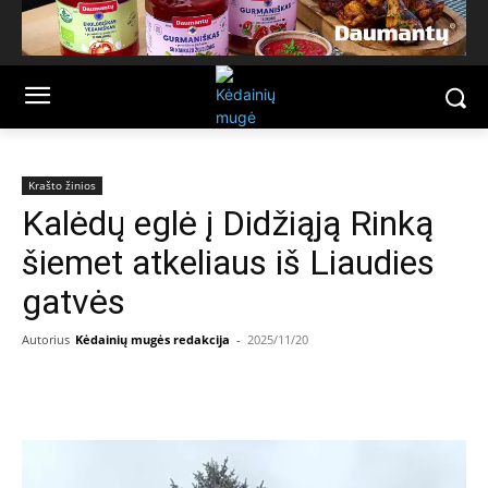
Krašto žinios
Kalėdų eglė į Didžiąją Rinką
šiemet atkeliaus iš Liaudies
gatvės
Autorius
Kėdainių mugės redakcija
-
2025/11/20
Facebook
Email