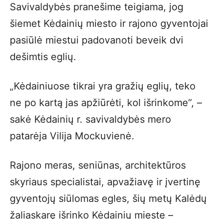
Savivaldybės pranešime teigiama, jog
šiemet Kėdainių miesto ir rajono gyventojai
pasiūlė miestui padovanoti beveik dvi
dešimtis eglių.
„Kėdainiuose tikrai yra gražių eglių, teko
ne po kartą jas apžiūrėti, kol išrinkome”, –
sakė Kėdainių r. savivaldybės mero
patarėja Vilija Mockuvienė.
Rajono meras, seniūnas, architektūros
skyriaus specialistai, apvažiavę ir įvertinę
gyventojų siūlomas egles, šių metų Kalėdų
žaliaskarę išrinko Kėdainių mieste –