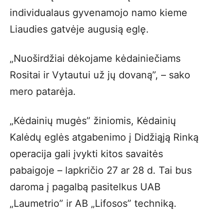
individualaus gyvenamojo namo kieme
Liaudies gatvėje augusią eglę.
„Nuoširdžiai dėkojame kėdainiečiams
Rositai ir Vytautui už jų dovaną”, – sako
mero patarėja.
„Kėdainių mugės” žiniomis, Kėdainių
Kalėdų eglės atgabenimo į Didžiąją Rinką
operacija gali įvykti kitos savaitės
pabaigoje – lapkričio 27 ar 28 d. Tai bus
daroma į pagalbą pasitelkus UAB
„Laumetrio” ir AB „Lifosos” techniką.