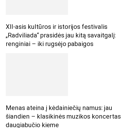
XII-asis kultūros ir istorijos festivalis
„Radviliada“ prasidės jau kitą savaitgalį:
renginiai – iki rugsėjo pabaigos
Menas ateina į kėdainiečių namus: jau
šiandien – klasikinės muzikos koncertas
daugiabučio kieme