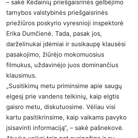
– sakė Kėdainių priešgaisrinės gelbėjimo
tarnybos valstybinės priešgaisrinės
priežiūros poskyrio vyresnioji inspektorė
Erika Dumčienė. Tada, pasak jos,
darželinukai įdėmiai ir susikaupę klausėsi
pasakojimo, žiūrėjo mokomuosius
filmukus, uždavinėjo juos dominančius
klausimus.
„Susitikimų metu priminsime apie saugų
elgesį prie vandens telkinių, kaip elgtis
gaisro metu, diskutuosime. Vėliau visi
kartu pasitikrinsime, kaip vaikams pavyko
įsisavinti informaciją“, – sakė pašnekovė.