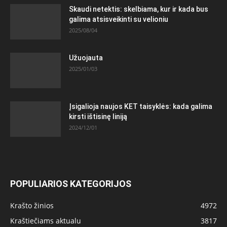
Skaudi netektis: skelbiama, kur ir kada bus
galima atsisveikinti su velioniu
2025/08/04
Užuojauta
2025/01/03
Įsigalioja naujos KET taisyklės: kada galima
kirsti ištisinę liniją
2024/12/01
POPULIARIOS KATEGORIJOS
Krašto žinios
4972
Kraštiečiams aktualu
3817