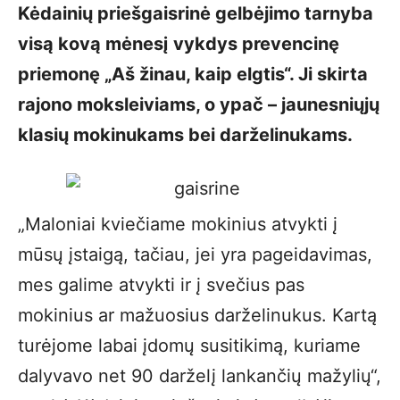
Kėdainių priešgaisrinė gelbėjimo tarnyba
visą kovą mėnesį vykdys prevencinę
priemonę „Aš žinau, kaip elgtis“. Ji skirta
rajono moksleiviams, o ypač – jaunesniųjų
klasių mokinukams bei darželinukams.
„Maloniai kviečiame mokinius atvykti į
mūsų įstaigą, tačiau, jei yra pageidavimas,
mes galime atvykti ir į svečius pas
mokinius ar mažuosius darželinukus. Kartą
turėjome labai įdomų susitikimą, kuriame
dalyvavo net 90 darželį lankančių mažylių“,