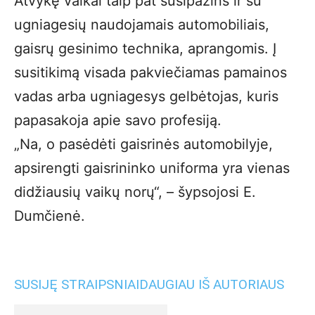
Atvykę vaikai taip pat susipažins ir su
ugniagesių naudojamais automobiliais,
gaisrų gesinimo technika, aprangomis. Į
susitikimą visada pakviečiamas pamainos
vadas arba ugniagesys gelbėtojas, kuris
papasakoja apie savo profesiją.
„Na, o pasėdėti gaisrinės automobilyje,
apsirengti gaisrininko uniforma yra vienas
didžiausių vaikų norų“, – šypsojosi E.
Dumčienė.
SUSIJĘ STRAIPSNIAI
DAUGIAU IŠ AUTORIAUS