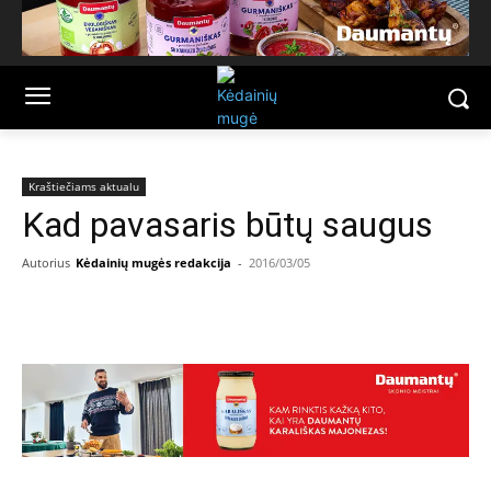
Kraštiečiams aktualu
Kad pavasaris būtų saugus
Autorius
Kėdainių mugės redakcija
-
2016/03/05
Facebook
Email