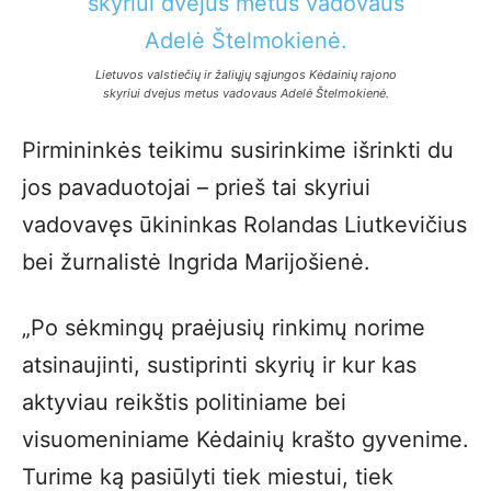
Lietuvos valstiečių ir žaliųjų sąjungos Kėdainių rajono
skyriui dvejus metus vadovaus Adelė Štelmokienė.
Pirmininkės teikimu susirinkime išrinkti du
jos pavaduotojai – prieš tai skyriui
vadovavęs ūkininkas Rolandas Liutkevičius
bei žurnalistė Ingrida Marijošienė.
„Po sėkmingų praėjusių rinkimų norime
atsinaujinti, sustiprinti skyrių ir kur kas
aktyviau reikštis politiniame bei
visuomeniniame Kėdainių krašto gyvenime.
Turime ką pasiūlyti tiek miestui, tiek