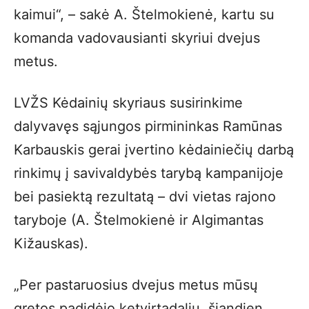
kaimui“, – sakė A. Štelmokienė, kartu su
komanda vadovausianti skyriui dvejus
metus.
LVŽS Kėdainių skyriaus susirinkime
dalyvavęs sąjungos pirmininkas Ramūnas
Karbauskis gerai įvertino kėdainiečių darbą
rinkimų į savivaldybės tarybą kampanijoje
bei pasiektą rezultatą – dvi vietas rajono
taryboje (A. Štelmokienė ir Algimantas
Kižauskas).
„Per pastaruosius dvejus metus mūsų
gretos padidėjo ketvirtadaliu, šiandien