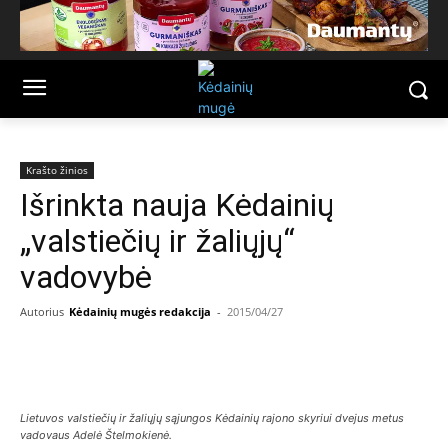
Krašto žinios
Išrinkta nauja Kėdainių
„valstiečių ir žaliųjų“
vadovybė
Autorius
Kėdainių mugės redakcija
-
2015/04/27
Facebook
Email
Lietuvos valstiečių ir žaliųjų sąjungos Kėdainių rajono skyriui dvejus metus
vadovaus Adelė Štelmokienė.