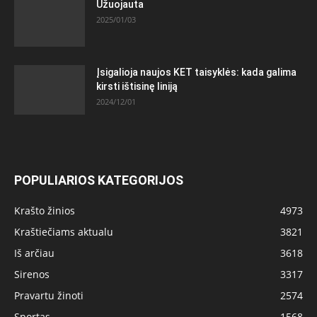
Užuojauta
2025/01/03
Įsigalioja naujos KET taisyklės: kada galima
kirsti ištisinę liniją
2024/12/01
POPULIARIOS KATEGORIJOS
Krašto žinios
4973
Kraštiečiams aktualu
3821
Iš arčiau
3618
Sirenos
3317
Pravartu žinoti
2574
Sportas
1568