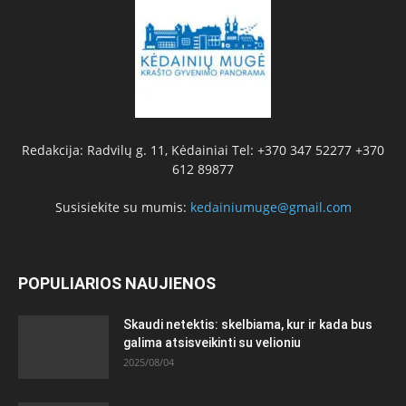
Redakcija: Radvilų g. 11, Kėdainiai Tel: +370 347 52277 +370
612 89877
Susisiekite su mumis:
kedainiumuge@gmail.com
POPULIARIOS NAUJIENOS
Skaudi netektis: skelbiama, kur ir kada bus
galima atsisveikinti su velioniu
2025/08/04