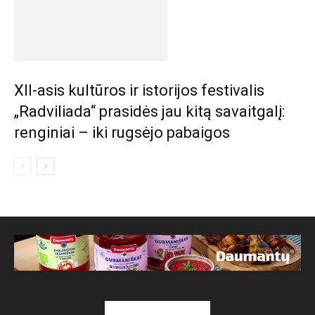
XII-asis kultūros ir istorijos festivalis
„Radviliada“ prasidės jau kitą savaitgalį:
renginiai – iki rugsėjo pabaigos