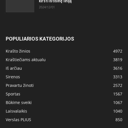
kirsti ištisinę liniją
2024/12/01
POPULIARIOS KATEGORIJOS
Krašto žinios
4972
Kraštiečiams aktualu
3819
Iš arčiau
3616
Sirenos
3313
Pravartu žinoti
2572
Sportas
1567
Būkime sveiki
1067
Laisvalaikis
1040
Verslas PLIUS
850