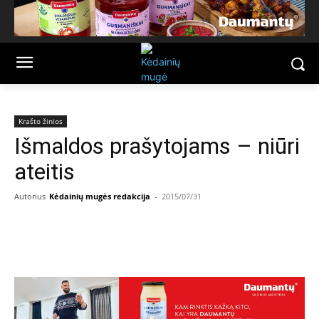
Krašto žinios
Išmaldos prašytojams – niūri
ateitis
Autorius
Kėdainių mugės redakcija
-
2015/07/31
Facebook
Email