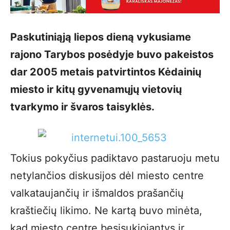
Paskutiniąją liepos dieną vykusiame
rajono Tarybos posėdyje buvo pakeistos
dar 2005 metais patvirtintos Kėdainių
miesto ir kitų gyvenamųjų vietovių
tvarkymo ir švaros taisyklės.
Tokius pokyčius padiktavo pastaruoju metu
netylančios diskusijos dėl miesto centre
valkataujančių ir išmaldos prašančių
kraštiečių likimo. Ne kartą buvo minėta,
kad miesto centre besisukiojantys ir