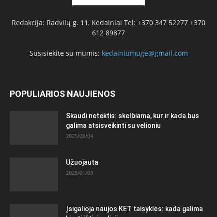
Redakcija: Radvilų g. 11, Kėdainiai Tel: +370 347 52277 +370
612 89877
Susisiekite su mumis:
kedainiumuge@gmail.com
POPULIARIOS NAUJIENOS
Skaudi netektis: skelbiama, kur ir kada bus
galima atsisveikinti su velioniu
2025/08/04
Užuojauta
2025/01/03
Įsigalioja naujos KET taisyklės: kada galima