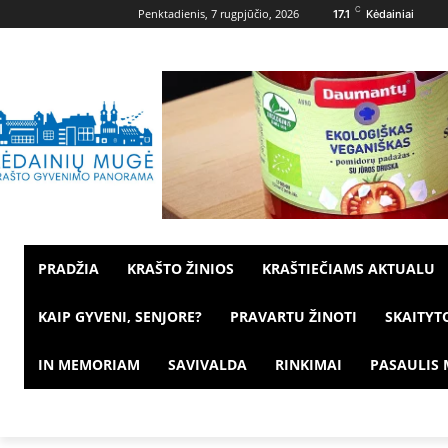
C
Penktadienis, 7 rugpjūčio, 2026
17.1
Kėdainiai
PRADŽIA
KRAŠTO ŽINIOS
KRAŠTIEČIAMS AKTUALU
KAIP GYVENI, SENJORE?
PRAVARTU ŽINOTI
SKAITYT
IN MEMORIAM
SAVIVALDA
RINKIMAI
PASAULIS