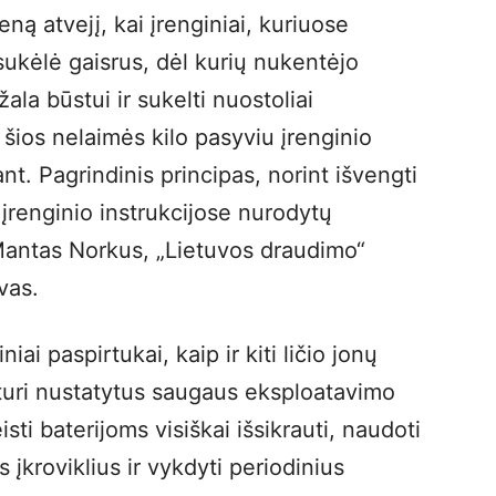
ną atvejį, kai įrenginiai, kuriuose
sukėlė gaisrus, dėl kurių nukentėjo
ala būstui ir sukelti nuostoliai
šios nelaimės kilo pasyviu įrenginio
nt. Pagrindinis principas, norint išvengti
 įrenginio instrukcijose nurodytų
Mantas Norkus, „Lietuvos draudimo“
vas.
ai paspirtukai, kaip ir kiti ličio jonų
, turi nustatytus saugaus eksploatavimo
eisti baterijoms visiškai išsikrauti, naudoti
s įkroviklius ir vykdyti periodinius