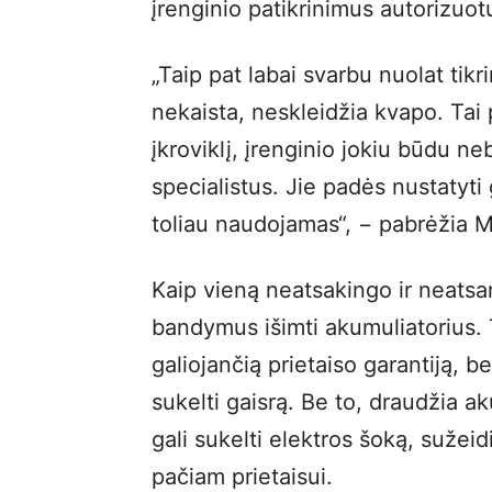
įrenginio patikrinimus autorizuo
„Taip pat labai svarbu nuolat tikrin
nekaista, neskleidžia kvapo. Tai 
įkroviklį, įrenginio jokiu būdu ne
specialistus. Jie padės nustatyti 
toliau naudojamas“, − pabrėžia M
Kaip vieną neatsakingo ir neatsar
bandymus išimti akumuliatorius. T
galiojančią prietaiso garantiją, bet
sukelti gaisrą. Be to, draudžia akum
gali sukelti elektros šoką, sužei
pačiam prietaisui.