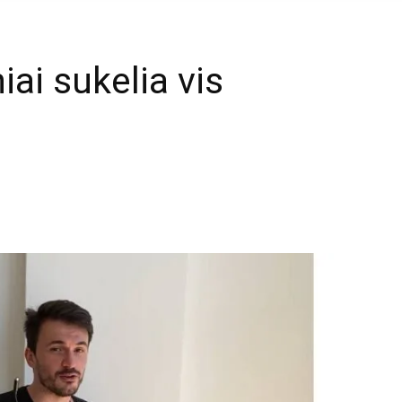
iai sukelia vis
ų
mail