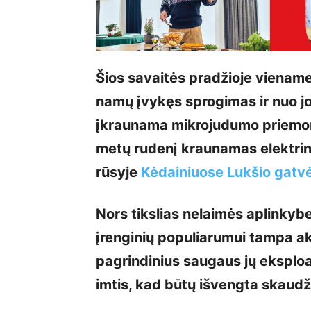
Šios savaitės pradžioje viena
namų įvykęs sprogimas ir nuo jo 
įkraunama mikrojudumo priemone
metų rudenį kraunamas elektrin
rūsyje
Kėdainiuose Lukšio gatv
Nors tikslias nelaimės aplinkybe
įrenginių populiarumui tampa ak
pagrindinius saugaus jų eksplo
imtis, kad būtų išvengta skaudž