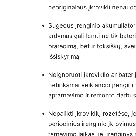
neoriginalaus įkrovikli nenaudo
Sugedus įrenginio akumuliatori
ardymas gali lemti ne tik bater
praradimą, bet ir toksiškų, sve
išsiskyrimą;
Neignoruoti įkroviklio ar bate
netinkamai veikiančio įrengini
aptarnavimo ir remonto darbus p
Nepalikti įkroviklių rozetėse, j
periodinius įrenginio įkrovimus
tarnavimo laikas, jei įrenginys