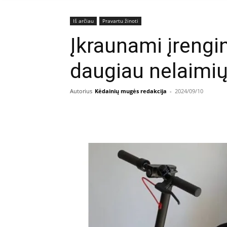
Iš arčiau
Pravartu žinoti
Įkraunami įrengin
daugiau nelaimi
Autorius
Kėdainių mugės redakcija
-
2024/09/10
Facebook
E
Dalintis