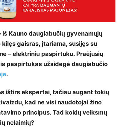
me iš Kauno daugiabučių gyvenamųjų
kilęs gaisras, įtariama, susijęs su
 – elektriniu paspirtuku. Praėjusių
is paspirtukas užsidegė daugiabučio
ėje
.
s ištirs ekspertai, tačiau augant tokių
ivaizdu, kad ne visi naudotojai žino
atavimo principus. Tad kokių veiksmų
ių nelaimių?