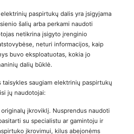
lektrinių paspirtukų dalis yra įsigyjama
žsienio šalių arba perkami naudoti
ojas netikrina įsigyto įrenginio
tstovybėse, neturi informacijos, kaip
inys buvo eksploatuotas, kokia jo
aninių dalių būklė.
taisykles saugiam elektrinių paspirtukų
isi jų naudotojai:
originalų įkroviklį. Nusprendus naudoti
sitarti su specialistu ar gamintoju ir
 paspirtuko įkrovimui, kilus abejonėms