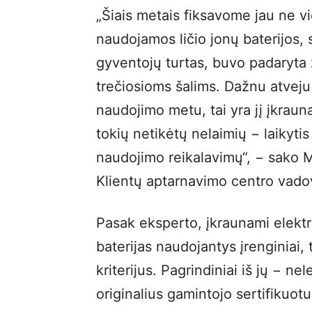
„Šiais metais fiksavome jau ne vie
naudojamos ličio jonų baterijos, 
gyventojų turtas, buvo padaryta ž
trečiosioms šalims. Dažnu atveju 
naudojimo metu, tai yra jį įkrauna
tokių netikėtų nelaimių − laikytis
naudojimo reikalavimų“, − sako 
Klientų aptarnavimo centro vado
Pasak eksperto, įkraunami elektrini
baterijas naudojantys įrenginiai
kriterijus. Pagrindiniai iš jų − nel
originalius gamintojo sertifikuotu