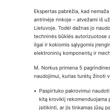
Ekspertas pabrėžia, kad nemaža e
antrinėje rinkoje – atvežami iš u
Lietuvoje. Todėl dažnas jo naudot
techninės būklės autorizuotose a
ilgai ir kokiomis sąlygomis įreng
elektroninių komponentų ir mech
M. Norkus primena 5 pagrindines 
naudojimui, kurias turėtų žinoti v
Paspirtuko pakrovimui naudoti 
kitą kroviklį rekomenduojama pa
įsitikinti, ar jis tinkamas jūsų