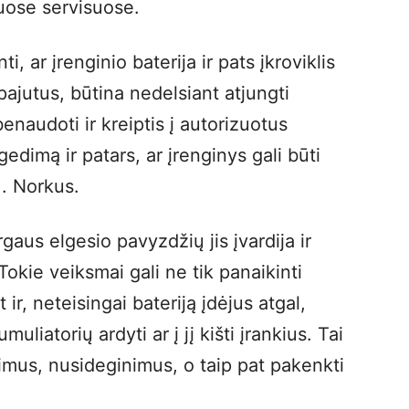
tuose servisuose.
ti, ar įrenginio baterija ir pats įkroviklis
pajutus, būtina nedelsiant atjungti
benaudoti ir kreiptis į autorizuotus
gedimą ir patars, ar įrenginys gali būti
. Norkus.
gaus elgesio pavyzdžių jis įvardija ir
okie veiksmai gali ne tik panaikinti
 ir, neteisingai bateriją įdėjus atgal,
uliatorių ardyti ar į jį kišti įrankius. Tai
dimus, nusideginimus, o taip pat pakenkti