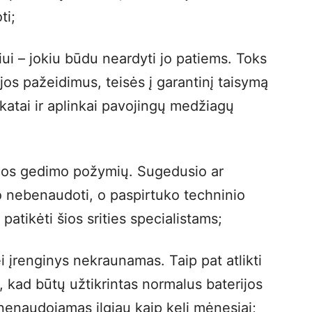
ti;
ui – jokiu būdu neardyti jo patiems. Toks
ijos pažeidimus, teisės į garantinį taisymą
ikatai ir aplinkai pavojingų medžiagų
rijos gedimo požymių. Sugedusio ar
o nebenaudoti, o paspirtuko techninio
atikėti šios srities specialistams;
ei įrenginys nekraunamas. Taip pat atlikti
, kad būtų užtikrintas normalus baterijos
 nenaudojamas ilgiau kaip keli mėnesiai;