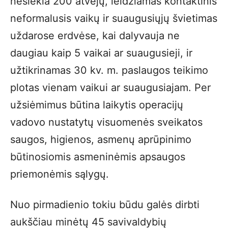
nesiekia 200 atvejų, leidžiamas kontaktinis
neformalusis vaikų ir suaugusiųjų švietimas
uždarose erdvėse, kai dalyvauja ne
daugiau kaip 5 vaikai ar suaugusieji, ir
užtikrinamas 30 kv. m. paslaugos teikimo
plotas vienam vaikui ar suaugusiajam. Per
užsiėmimus būtina laikytis operacijų
vadovo nustatytų visuomenės sveikatos
saugos, higienos, asmenų aprūpinimo
būtinosiomis asmeninėmis apsaugos
priemonėmis sąlygų.
Nuo pirmadienio tokiu būdu galės dirbti
aukščiau minėtų 45 savivaldybių