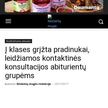
Kraštiečiams aktualu
Į klases grįžta pradinukai,
leidžiamos kontaktinės
konsultacijos abiturientų
grupėms
Autorius
Kėdainių mugės redakcija
-
2021/03/17
Facebook
Email