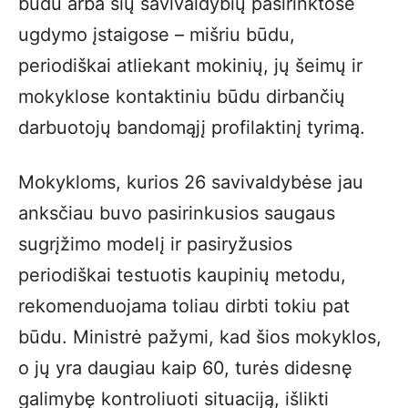
būdu arba šių savivaldybių pasirinktose
ugdymo įstaigose – mišriu būdu,
periodiškai atliekant mokinių, jų šeimų ir
mokyklose kontaktiniu būdu dirbančių
darbuotojų bandomąjį profilaktinį tyrimą.
Mokykloms, kurios 26 savivaldybėse jau
anksčiau buvo pasirinkusios saugaus
sugrįžimo modelį ir pasiryžusios
periodiškai testuotis kaupinių metodu,
rekomenduojama toliau dirbti tokiu pat
būdu. Ministrė pažymi, kad šios mokyklos,
o jų yra daugiau kaip 60, turės didesnę
galimybę kontroliuoti situaciją, išlikti