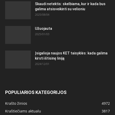
Skaudi netektis: skelbiama, kur ir kada bus
galima atsisveikinti su velioniu
2025/08/04
Užuojauta
2025/01/03
Įsigalioja naujos KET taisyklės: kada galima
kirsti ištisinę liniją
2024/12/01
POPULIARIOS KATEGORIJOS
Krašto žinios
4972
Kraštiečiams aktualu
3817