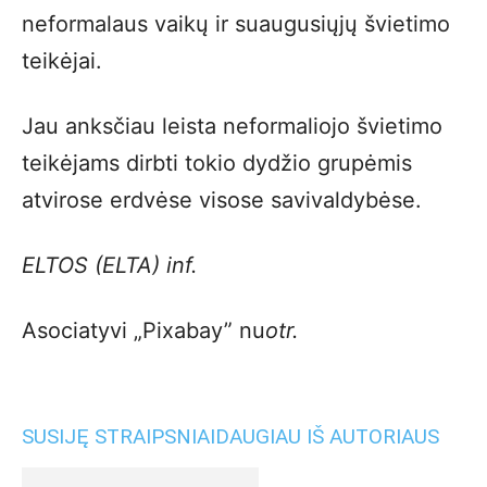
neformalaus vaikų ir suaugusiųjų švietimo
teikėjai.
Jau anksčiau leista neformaliojo švietimo
teikėjams dirbti tokio dydžio grupėmis
atvirose erdvėse visose savivaldybėse.
ELTOS (ELTA) inf.
Asociatyvi „Pixabay” nu
otr.
SUSIJĘ STRAIPSNIAI
DAUGIAU IŠ AUTORIAUS