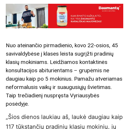
Nuo ateinančio pirmadienio, kovo 22-osios, 45
savivaldybėse į klases leista sugrįžti pradinių
klasių mokiniams. Leidžiamos kontaktinės
konsultacijos abiturientams – grupėmis ne
daugiau kaip po 5 mokinius. Pamažu atveriamas
neformalusis vaikų ir suaugusiųjų švietimas.
Taip trečiadienį nuspręsta Vyriausybės
posėdyje.
„Šios dienos laukiau aš, laukė daugiau kaip
117 tūkstančių pradinių klasių mokinių, jų