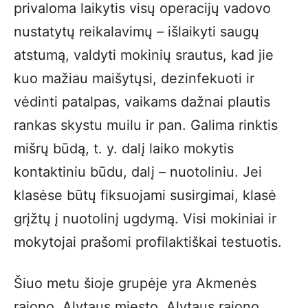
privaloma laikytis visų operacijų vadovo
nustatytų reikalavimų – išlaikyti saugų
atstumą, valdyti mokinių srautus, kad jie
kuo mažiau maišytųsi, dezinfekuoti ir
vėdinti patalpas, vaikams dažnai plautis
rankas skystu muilu ir pan. Galima rinktis
mišrų būdą, t. y. dalį laiko mokytis
kontaktiniu būdu, dalį – nuotoliniu. Jei
klasėse būtų fiksuojami susirgimai, klasė
grįžtų į nuotolinį ugdymą. Visi mokiniai ir
mokytojai prašomi profilaktiškai testuotis.
Šiuo metu šioje grupėje yra Akmenės
rajono, Alytaus miesto, Alytaus rajono,