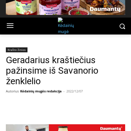
Krašto žinios
Geradarius kraštiečius
pažinsime iš Savanorio
ženklelio
Autorius
Kėdainių mugės redakcija
-
2022/12/07
Facebook
Email