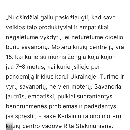
„Nuoširdžiai galiu pasidžiaugti, kad savo
veiklos taip produktyviai ir empatiškai
negalėtume vykdyti, jei neturėtume didelio
būrio savanorių. Moterų krizių centre jų yra
15, kai kurie su mumis žengia koja kojon
jau 7–8 metus, kai kurie įsiliejo per
pandemiją ir kilus karui Ukrainoje. Turime ir
vyrų savanorių, ne vien moterų. Savanoriai
jautrūs, empatiški, puikiai suprantantys
bendruomenės problemas ir padedantys
jas spręsti“, – sakė Kėdainių rajono moterų
krizių centro vadovė Rita Stakniūnienė.