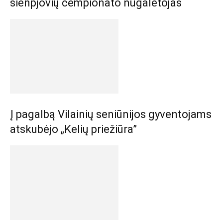
šienpjovių čempionato nugalėtojas
Į pagalbą Vilainių seniūnijos gyventojams
atskubėjo „Kelių priežiūra”