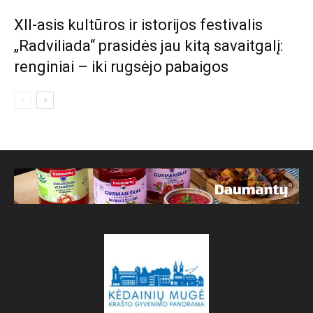
XII-asis kultūros ir istorijos festivalis
„Radviliada“ prasidės jau kitą savaitgalį:
renginiai – iki rugsėjo pabaigos