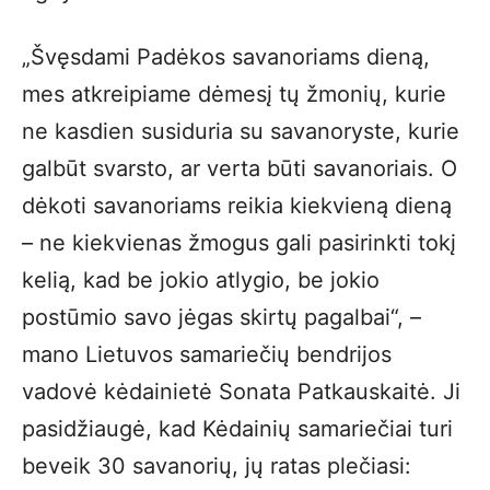
„Švęsdami Padėkos savanoriams dieną,
mes atkreipiame dėmesį tų žmonių, kurie
ne kasdien susiduria su savanoryste, kurie
galbūt svarsto, ar verta būti savanoriais. O
dėkoti savanoriams reikia kiekvieną dieną
– ne kiekvienas žmogus gali pasirinkti tokį
kelią, kad be jokio atlygio, be jokio
postūmio savo jėgas skirtų pagalbai“, –
mano Lietuvos samariečių bendrijos
vadovė kėdainietė Sonata Patkauskaitė. Ji
pasidžiaugė, kad Kėdainių samariečiai turi
beveik 30 savanorių, jų ratas plečiasi: