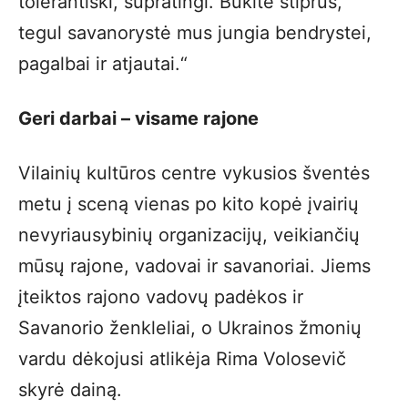
tolerantiški, supratingi. Būkite stiprūs,
tegul savanorystė mus jungia bendrystei,
pagalbai ir atjautai.“
Geri darbai – visame rajone
Vilainių kultūros centre vykusios šventės
metu į sceną vienas po kito kopė įvairių
nevyriausybinių organizacijų, veikiančių
mūsų rajone, vadovai ir savanoriai. Jiems
įteiktos rajono vadovų padėkos ir
Savanorio ženkleliai, o Ukrainos žmonių
vardu dėkojusi atlikėja Rima Volosevič
skyrė dainą.