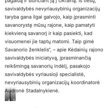
pagalbą ir siunčiant ją į Ukrainą. Iš tiesų,
savivaldybės nevyriausybinių organizacijų
taryba gana ilgai galvojo, kaip įprasminti
savanorystę mūsų rajone, kaip pamatyti
kiekvieną savanorį ir kaip pasiekti, kad
visuomenei jie taptų matomi. Taip gimė
Savanorio ženklelis“, – apie Kėdainių rajono
savivaldybės iniciatyvą, įprasminančią
reikšmingą savanorių indėlį, pasakojo
savivaldybės vyriausioji specialistė,
nevyriausybinių organizacijų koordinatorė
Audronė Stadalnykienė.
A.
Savanorio
Stadalnykienė.
ženklelis.