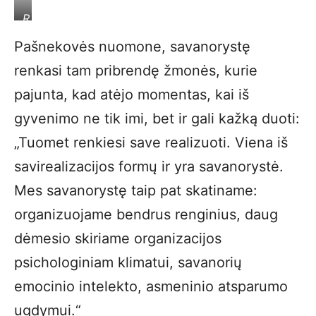
R.
Stakniūnienė.
Pašnekovės nuomone, savanorystę
renkasi tam pribrendę žmonės, kurie
pajunta, kad atėjo momentas, kai iš
gyvenimo ne tik imi, bet ir gali kažką duoti:
„Tuomet renkiesi save realizuoti. Viena iš
savirealizacijos formų ir yra savanorystė.
Mes savanorystę taip pat skatiname:
organizuojame bendrus renginius, daug
dėmesio skiriame organizacijos
psichologiniam klimatui, savanorių
emocinio intelekto, asmeninio atsparumo
ugdymui.“