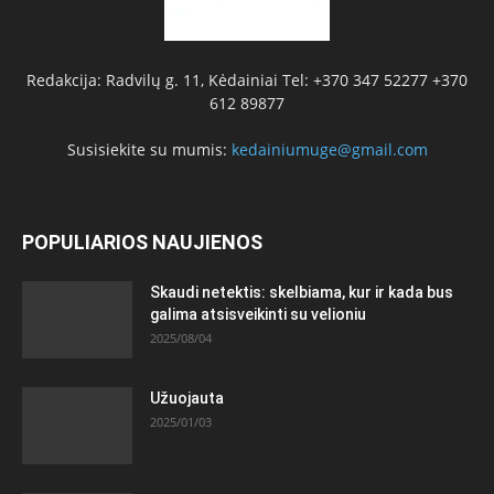
Redakcija: Radvilų g. 11, Kėdainiai Tel: +370 347 52277 +370
612 89877
Susisiekite su mumis:
kedainiumuge@gmail.com
POPULIARIOS NAUJIENOS
Skaudi netektis: skelbiama, kur ir kada bus
galima atsisveikinti su velioniu
2025/08/04
Užuojauta
2025/01/03