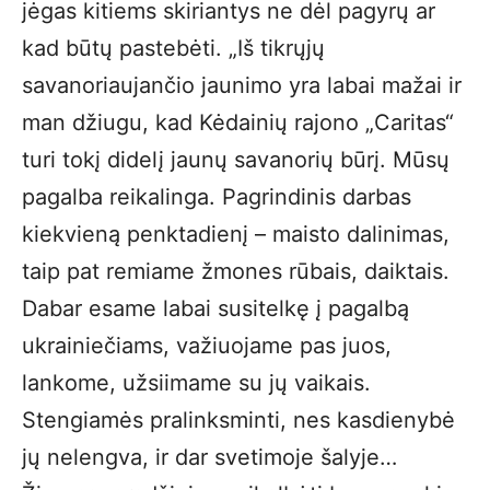
jėgas kitiems skiriantys ne dėl pagyrų ar
kad būtų pastebėti. „Iš tikrųjų
savanoriaujančio jaunimo yra labai mažai ir
man džiugu, kad Kėdainių rajono „Caritas“
turi tokį didelį jaunų savanorių būrį. Mūsų
pagalba reikalinga. Pagrindinis darbas
kiekvieną penktadienį – maisto dalinimas,
taip pat remiame žmones rūbais, daiktais.
Dabar esame labai susitelkę į pagalbą
ukrainiečiams, važiuojame pas juos,
lankome, užsiimame su jų vaikais.
Stengiamės pralinksminti, nes kasdienybė
jų nelengva, ir dar svetimoje šalyje…