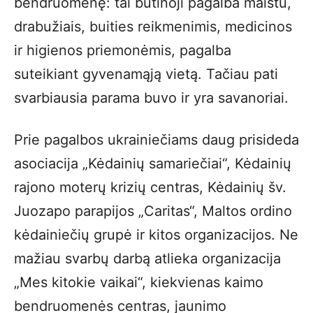
bendruomenę: tai būtinoji pagalba maistu,
drabužiais, buities reikmenimis, medicinos
ir higienos priemonėmis, pagalba
suteikiant gyvenamąją vietą. Tačiau pati
svarbiausia parama buvo ir yra savanoriai.
Prie pagalbos ukrainiečiams daug prisideda
asociacija „Kėdainių samariečiai“, Kėdainių
rajono moterų krizių centras, Kėdainių šv.
Juozapo parapijos „Caritas“, Maltos ordino
kėdainiečių grupė ir kitos organizacijos. Ne
mažiau svarbų darbą atlieka organizacija
„Mes kitokie vaikai“, kiekvienas kaimo
bendruomenės centras, jaunimo