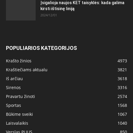
Įsigalioja naujos KET taisyklės: kada galima
kirsti ištisinę liniją
2024/12/01
POPULIARIOS KATEGORIJOS
Krašto žinios
4973
Kraštiečiams aktualu
3821
Iš arčiau
3618
Sirenos
3316
Pravartu žinoti
2574
Sportas
1568
Būkime sveiki
1067
Laisvalaikis
1040
Verslas PLIUS
850