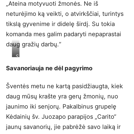
„Ateina motyvuoti žmonės. Ne iš
neturėjimo ką veikti, o atvirkščiai, turintys
tikslą gyvenime ir didelę širdį. Su tokia
komanda mes galim padaryti nepaprastai
daug gražių darbų.“
S.
Patkauskaitė.
Savanoriauja ne dėl pagyrimo
Šventės metu ne kartą pasidžiaugta, kiek
daug mūsų krašte yra gerų žmonių, nuo
jaunimo iki senjorų. Pakalbinus grupelę
Kėdainių šv. Juozapo parapijos „Carito“
jaunų savanorių, jie pabrėžė savo laiką ir