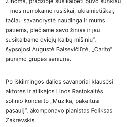
Žinoma, pradžioje susikalbėti buvo sunkiau
– mes nemokame rusiškai, ukrainietiškai,
tačiau savanorystė naudinga ir mums
patiems, plečiame savo žinias ir jau
susikalbame dviejų kalbų mišiniu“, –
šypsojosi Augustė Balsevičiūtė, „Carito“
jaunimo grupės seniūnė.
Po iškilmingos dalies savanoriai klausėsi
aktorės ir atlikėjos Linos Rastokaitės
solinio koncerto „Muzika, pakeitusi
pasaulį“, akomponavo pianistas Feliksas
Zakrevskis.