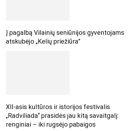
Į pagalbą Vilainių seniūnijos gyventojams
atskubėjo „Kelių priežiūra”
XII-asis kultūros ir istorijos festivalis
„Radviliada“ prasidės jau kitą savaitgalį:
renginiai – iki rugsėjo pabaigos