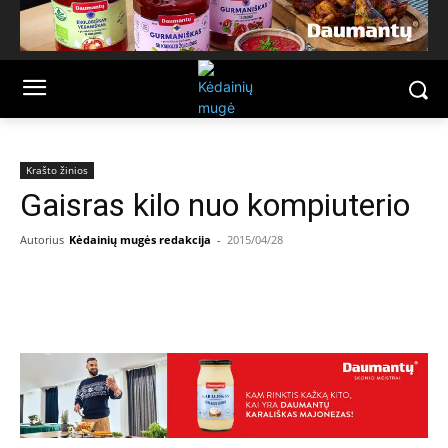
Krašto žinios
Gaisras kilo nuo kompiuterio
Autorius
Kėdainių mugės redakcija
-
2015/04/28
Facebook
Email