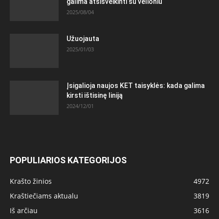
galima atsisveikinti su velioniu
2025/08/04
Užuojauta
2025/01/03
Įsigalioja naujos KET taisyklės: kada galima
kirsti ištisinę liniją
2024/12/01
POPULIARIOS KATEGORIJOS
Krašto žinios
4972
Kraštiečiams aktualu
3819
Iš arčiau
3616