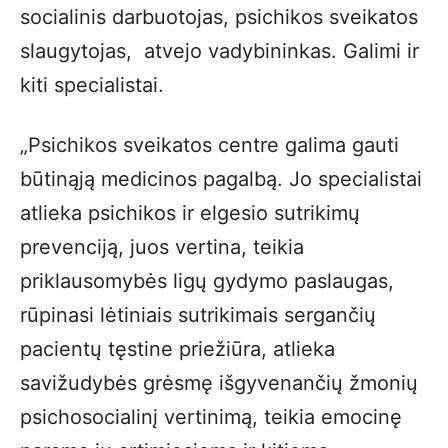
socialinis darbuotojas, psichikos sveikatos
slaugytojas, atvejo vadybininkas. Galimi ir
kiti specialistai.
„Psichikos sveikatos centre galima gauti
būtinąją medicinos pagalbą.
Jo specialistai
atlieka psichikos ir elgesio sutrikimų
prevenciją
,
juos vertina,
teikia
priklausomybės ligų gydymo paslaugas,
rūpinasi lėtiniais sutrikimais sergančių
pacientų tęstine priežiūra
, atlieka
savižudybės grėsmę išgyvenančių žmonių
psichosocialinį vertinimą, teikia emocinę