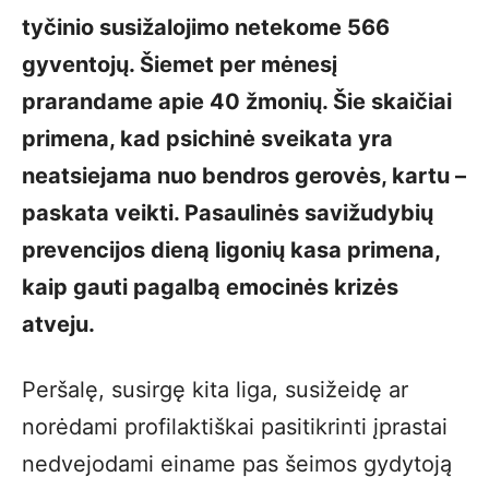
tyčinio susižalojimo netekome 566
gyventojų. Šiemet per mėnesį
prarandame apie 40 žmonių. Šie skaičiai
primena, kad psichinė sveikata yra
neatsiejama nuo bendros gerovės, kartu –
paskata veikti. Pasaulinės savižudybių
prevencijos dieną ligonių kasa primena,
kaip gauti pagalbą emocinės krizės
atveju.
Peršalę, susirgę kita liga, susižeidę ar
norėdami profilaktiškai pasitikrinti įprastai
nedvejodami einame pas šeimos gydytoją