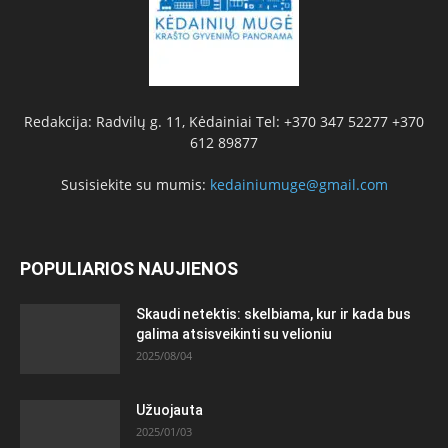
Redakcija: Radvilų g. 11, Kėdainiai Tel: +370 347 52277 +370
612 89877
Susisiekite su mumis:
kedainiumuge@gmail.com
POPULIARIOS NAUJIENOS
Skaudi netektis: skelbiama, kur ir kada bus
galima atsisveikinti su velioniu
2025/08/04
Užuojauta
2025/01/03