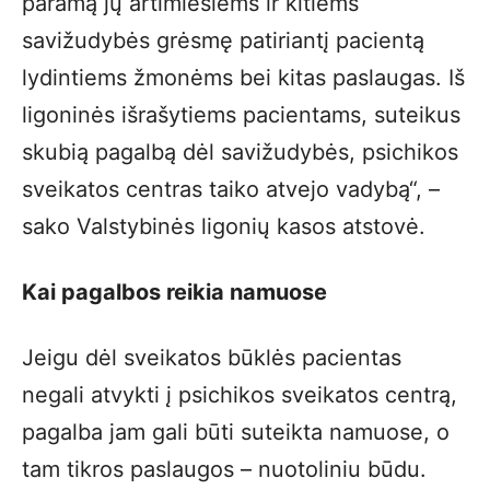
paramą jų artimiesiems ir kitiems
savižudybės grėsmę patiriantį pacientą
lydintiems žmonėms bei kitas paslaugas. Iš
ligoninės išrašytiems pacientams, suteikus
skubią pagalbą dėl savižudybės, psichikos
sveikatos centras taiko atvejo vadybą“, –
sako Valstybinės ligonių kasos atstovė.
Kai pagalbos reikia namuose
Jeigu dėl sveikatos būklės pacientas
negali atvykti į psichikos sveikatos centrą,
pagalba jam gali būti suteikta namuose, o
tam tikros paslaugos – nuotoliniu būdu.