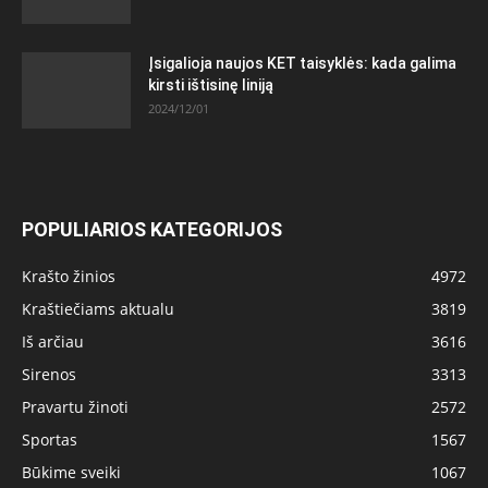
Įsigalioja naujos KET taisyklės: kada galima
kirsti ištisinę liniją
2024/12/01
POPULIARIOS KATEGORIJOS
Krašto žinios
4972
Kraštiečiams aktualu
3819
Iš arčiau
3616
Sirenos
3313
Pravartu žinoti
2572
Sportas
1567
Būkime sveiki
1067