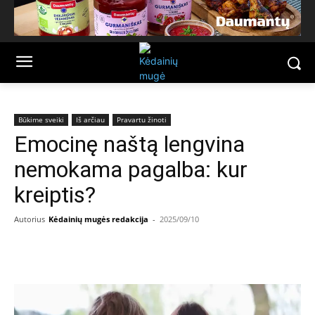
Būkime sveiki
Iš arčiau
Pravartu žinoti
Emocinę naštą lengvina
nemokama pagalba: kur
kreiptis?
Autorius
Kėdainių mugės redakcija
-
2025/09/10
Facebook
Email