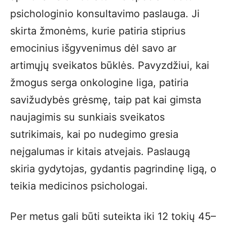
psichologinio konsultavimo paslauga. Ji
skirta žmonėms, kurie patiria stiprius
emocinius išgyvenimus dėl savo ar
artimųjų sveikatos būklės. Pavyzdžiui, kai
žmogus serga onkologine liga, patiria
savižudybės grėsmę, taip pat kai gimsta
naujagimis su sunkiais sveikatos
sutrikimais, kai po nudegimo gresia
neįgalumas ir kitais atvejais. Paslaugą
skiria gydytojas, gydantis pagrindinę ligą, o
teikia medicinos psichologai.
Per metus gali būti suteikta iki 12 tokių 45–