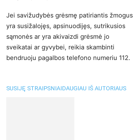
Jei savižudybės grėsmę patiriantis žmogus
yra susižalojęs, apsinuodijęs, sutrikusios
sąmonės ar yra akivaizdi grėsmė jo
sveikatai ar gyvybei, reikia skambinti
bendruoju pagalbos telefono numeriu 112.
SUSIJĘ STRAIPSNIAI
DAUGIAU IŠ AUTORIAUS