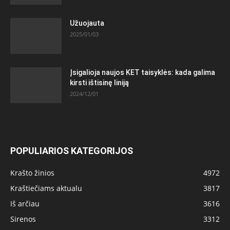
Užuojauta
2025/01/03
Įsigalioja naujos KET taisyklės: kada galima
kirsti ištisinę liniją
2024/12/01
POPULIARIOS KATEGORIJOS
Krašto žinios
4972
Kraštiečiams aktualu
3817
Iš arčiau
3616
Sirenos
3312