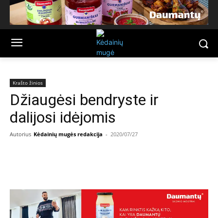
Krašto žinios
Džiaugėsi bendryste ir
dalijosi idėjomis
Autorius
Kėdainių mugės redakcija
-
2020/07/27
Facebook
Email