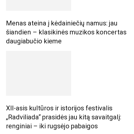
Menas ateina į kėdainiečių namus: jau
šiandien – klasikinės muzikos koncertas
daugiabučio kieme
XII-asis kultūros ir istorijos festivalis
„Radviliada“ prasidės jau kitą savaitgalį:
renginiai – iki rugsėjo pabaigos