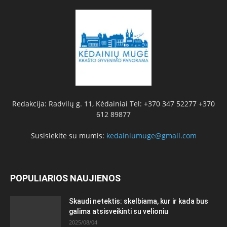
Redakcija: Radvilų g. 11, Kėdainiai Tel: +370 347 52277 +370
612 89877
Susisiekite su mumis:
kedainiumuge@gmail.com
POPULIARIOS NAUJIENOS
Skaudi netektis: skelbiama, kur ir kada bus
galima atsisveikinti su velioniu
2025/08/04