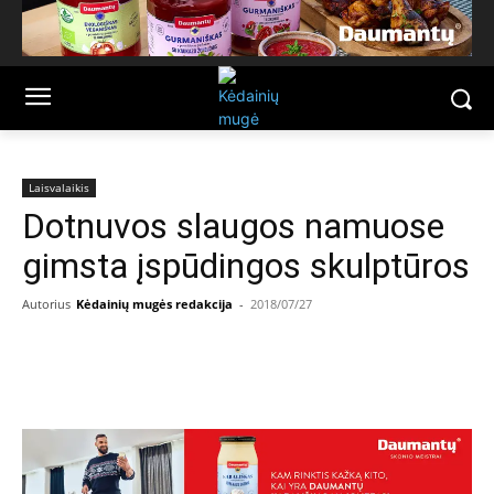
Laisvalaikis
Dotnuvos slaugos namuose
gimsta įspūdingos skulptūros
Autorius
Kėdainių mugės redakcija
-
2018/07/27
Facebook
Email