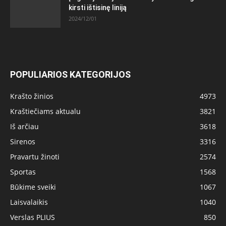
kirsti ištisinę liniją
2024/12/01
POPULIARIOS KATEGORIJOS
Krašto žinios
4973
Kraštiečiams aktualu
3821
Iš arčiau
3618
Sirenos
3316
Pravartu žinoti
2574
Sportas
1568
Būkime sveiki
1067
Laisvalaikis
1040
Verslas PLIUS
850