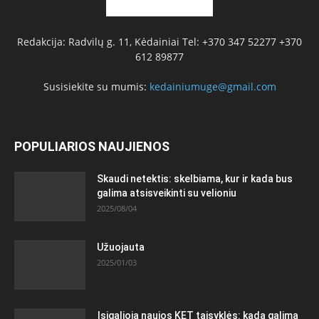
Redakcija: Radvilų g. 11, Kėdainiai Tel: +370 347 52277 +370
612 89877
Susisiekite su mumis:
kedainiumuge@gmail.com
POPULIARIOS NAUJIENOS
Skaudi netektis: skelbiama, kur ir kada bus
galima atsisveikinti su velioniu
2025/08/04
Užuojauta
2025/01/03
Įsigalioja naujos KET taisyklės: kada galima