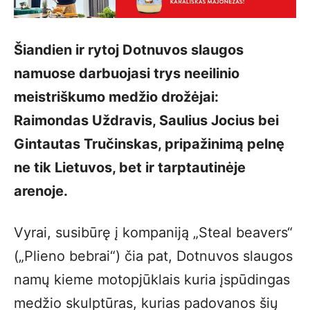
Šiandien ir rytoj Dotnuvos slaugos
namuose darbuojasi trys neeilinio
meistriškumo medžio drožėjai:
Raimondas Uždravis, Saulius Jocius bei
Gintautas Tručinskas, pripažinimą pelnę
ne tik Lietuvos, bet ir tarptautinėje
arenoje.
Vyrai, susibūrę į kompaniją „Steal beavers“
(„Plieno bebrai“) čia pat, Dotnuvos slaugos
namų kieme motopjūklais kuria įspūdingas
medžio skulptūras, kurias padovanos šių