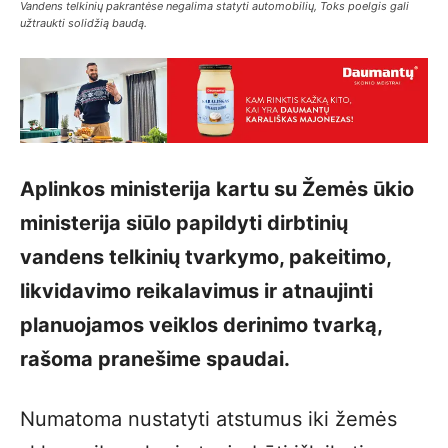
Vandens telkinių pakrantėse negalima statyti automobilių, Toks poelgis gali
užtraukti solidžią baudą.
Aplinkos ministerija kartu su Žemės ūkio
ministerija siūlo papildyti dirbtinių
vandens telkinių tvarkymo, pakeitimo,
likvidavimo reikalavimus ir atnaujinti
planuojamos veiklos derinimo tvarką,
rašoma pranešime spaudai.
Numatoma nustatyti atstumus iki žemės