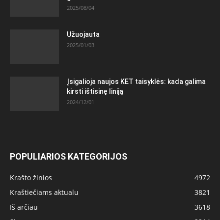
2025/08/04
Užuojauta
2025/01/03
Įsigalioja naujos KET taisyklės: kada galima
kirsti ištisinę liniją
2024/12/01
POPULIARIOS KATEGORIJOS
Krašto žinios
4972
Kraštiečiams aktualu
3821
Iš arčiau
3618