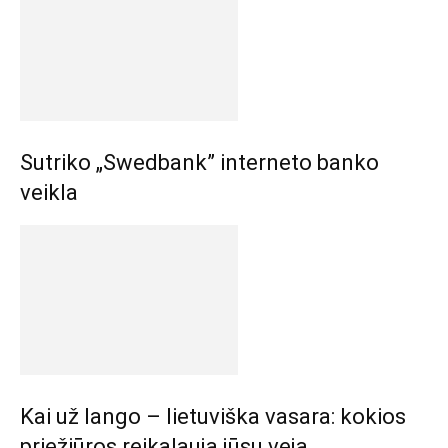
Sutriko „Swedbank” interneto banko
veikla
Kai už lango – lietuviška vasara: kokios
priežiūros reikalauja jūsų veja