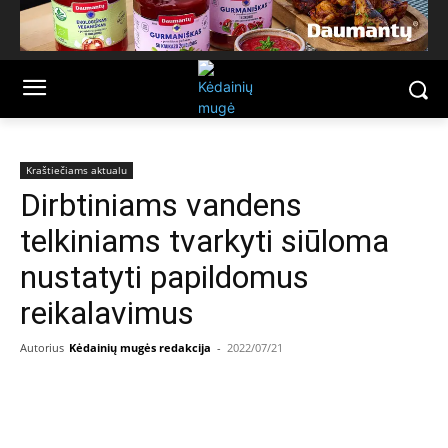
Kraštiečiams aktualu
Dirbtiniams vandens
telkiniams tvarkyti siūloma
nustatyti papildomus
reikalavimus
Autorius
Kėdainių mugės redakcija
-
2022/07/21
Facebook
Email