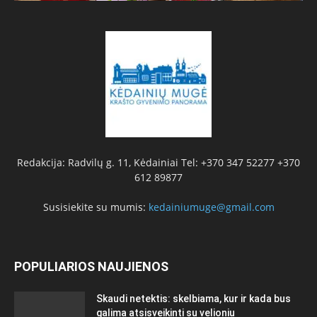
Redakcija: Radvilų g. 11, Kėdainiai Tel: +370 347 52277 +370
612 89877
Susisiekite su mumis:
kedainiumuge@gmail.com
POPULIARIOS NAUJIENOS
Skaudi netektis: skelbiama, kur ir kada bus
galima atsisveikinti su velioniu