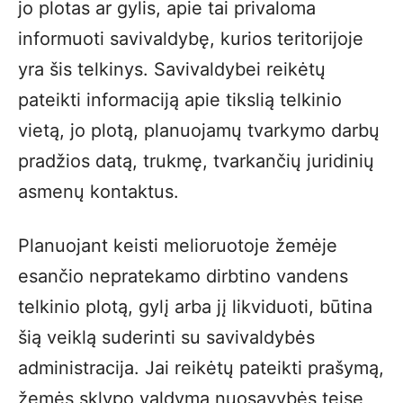
jo plotas ar gylis, apie tai privaloma
informuoti savivaldybę, kurios teritorijoje
yra šis telkinys. Savivaldybei reikėtų
pateikti informaciją apie tikslią telkinio
vietą, jo plotą, planuojamų tvarkymo darbų
pradžios datą, trukmę, tvarkančių juridinių
asmenų kontaktus.
Planuojant keisti melioruotoje žemėje
esančio nepratekamo dirbtino vandens
telkinio plotą, gylį arba jį likviduoti, būtina
šią veiklą suderinti su savivaldybės
administracija. Jai reikėtų pateikti prašymą,
žemės sklypo valdymą nuosavybės teise