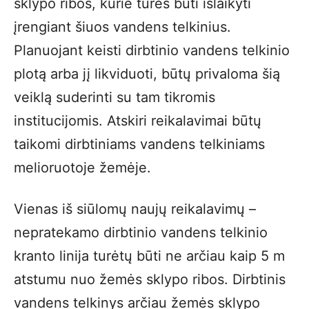
sklypo ribos, kurie turės būti išlaikyti
įrengiant šiuos vandens telkinius.
Planuojant keisti dirbtinio vandens telkinio
plotą arba jį likviduoti, būtų privaloma šią
veiklą suderinti su tam tikromis
institucijomis. Atskiri reikalavimai būtų
taikomi dirbtiniams vandens telkiniams
melioruotoje žemėje.
Vienas iš siūlomų naujų reikalavimų –
nepratekamo dirbtinio vandens telkinio
kranto linija turėtų būti ne arčiau kaip 5 m
atstumu nuo žemės sklypo ribos. Dirbtinis
vandens telkinys arčiau žemės sklypo