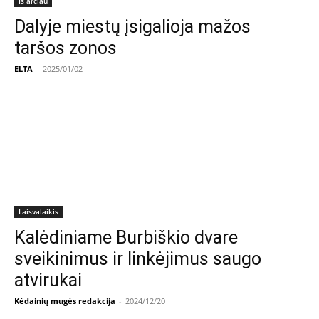
Iš arčiau
Dalyje miestų įsigalioja mažos
taršos zonos
ELTA
-
2025/01/02
Laisvalaikis
Kalėdiniame Burbiškio dvare
sveikinimus ir linkėjimus saugo
atvirukai
Kėdainių mugės redakcija
-
2024/12/20