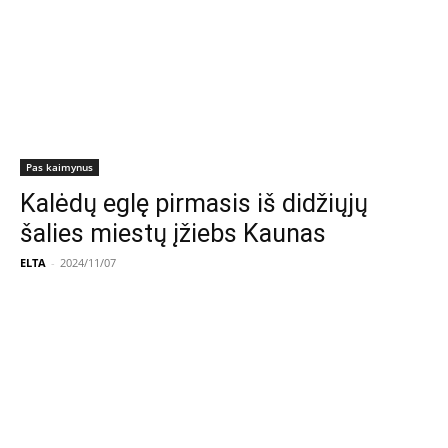
Pas kaimynus
Kalėdų eglę pirmasis iš didžiųjų
šalies miestų įžiebs Kaunas
ELTA
-
2024/11/07