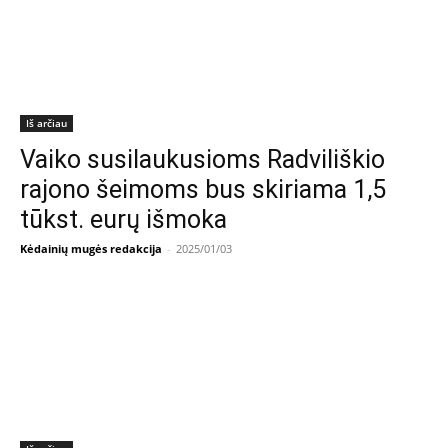
Iš arčiau
Vaiko susilaukusioms Radviliškio
rajono šeimoms bus skiriama 1,5
tūkst. eurų išmoka
Kėdainių mugės redakcija
-
2025/01/03