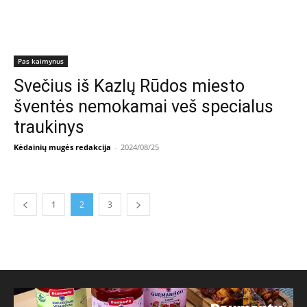
Pas kaimynus
Svečius iš Kazlų Rūdos miesto
šventės nemokamai veš specialus
traukinys
Kėdainių mugės redakcija
-
2024/08/25
1
2
3