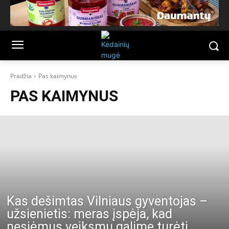
Pradžia
Pas kaimynus
PAS KAIMYNUS
Kas dešimtas Vilniaus gyventojas –
užsienietis: meras įspėja, kad
nesiėmus veiksmų galime turėti