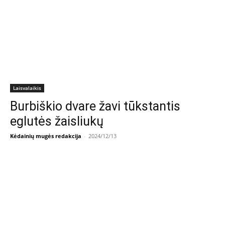
Laisvalaikis
Burbiškio dvare žavi tūkstantis
eglutės žaisliukų
Kėdainių mugės redakcija
-
2024/12/13