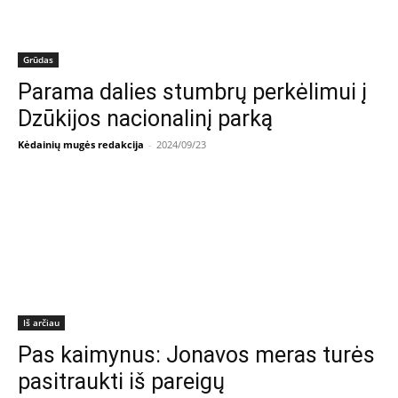
Grūdas
Parama dalies stumbrų perkėlimui į
Dzūkijos nacionalinį parką
Kėdainių mugės redakcija
-
2024/09/23
Iš arčiau
Pas kaimynus: Jonavos meras turės
pasitraukti iš pareigų