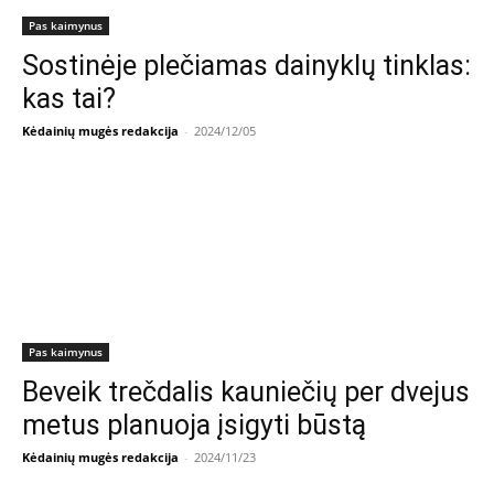
Pas kaimynus
Sostinėje plečiamas dainyklų tinklas:
kas tai?
Kėdainių mugės redakcija
-
2024/12/05
Pas kaimynus
Beveik trečdalis kauniečių per dvejus
metus planuoja įsigyti būstą
Kėdainių mugės redakcija
-
2024/11/23