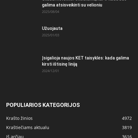
galima atsisveikinti su velioniu
2025/08/04
Užuojauta
2025/01/03
Įsigalioja naujos KET taisyklės: kada galima
kirsti ištisinę liniją
2024/12/01
POPULIARIOS KATEGORIJOS
Krašto žinios
4972
Kraštiečiams aktualu
3819
Iš arčiau
3616