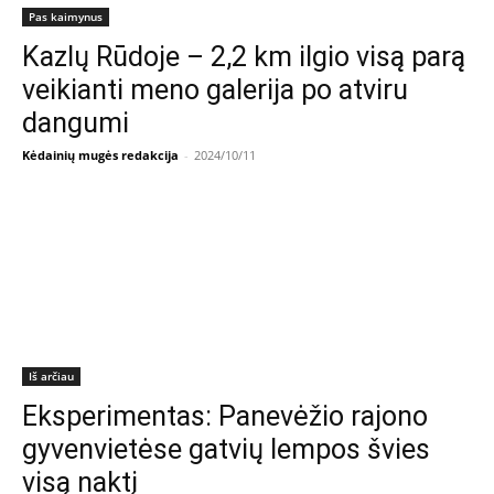
Pas kaimynus
Kazlų Rūdoje – 2,2 km ilgio visą parą
veikianti meno galerija po atviru
dangumi
Kėdainių mugės redakcija
-
2024/10/11
Iš arčiau
Eksperimentas: Panevėžio rajono
gyvenvietėse gatvių lempos švies
visą naktį