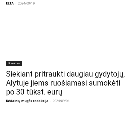
ELTA
-
2024/09/19
Iš arčiau
Siekiant pritraukti daugiau gydytojų,
Alytuje jiems ruošiamasi sumokėti
po 30 tūkst. eurų
Kėdainių mugės redakcija
-
2024/09/04