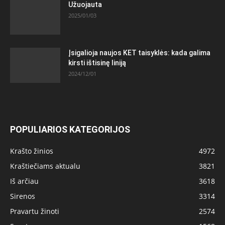
Užuojauta
2025/01/03
Įsigalioja naujos KET taisyklės: kada galima
kirsti ištisinę liniją
2024/12/01
POPULIARIOS KATEGORIJOS
Krašto žinios
4972
Kraštiečiams aktualu
3821
Iš arčiau
3618
Sirenos
3314
Pravartu žinoti
2574