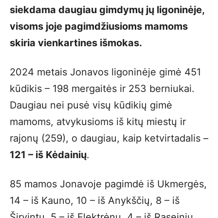
siekdama daugiau gimdymų jų ligoninėje,
visoms joje pagimdžiusioms mamoms
skiria vienkartines išmokas.
2024 metais Jonavos ligoninėje gimė 451
kūdikis – 198 mergaitės ir 253 berniukai.
Daugiau nei pusė visų kūdikių gimė
mamoms, atvykusioms iš kitų miestų ir
rajonų (259), o daugiau, kaip ketvirtadalis –
121 – iš Kėdainių
.
85 mamos Jonavoje pagimdė iš Ukmergės,
14 – iš Kauno, 10 – iš Anykščių, 8 – iš
Širvintų, 5 – iš Elektrėnų, 4 – iš Raseinių,