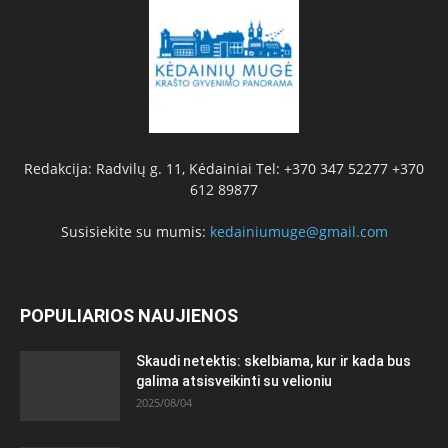
Redakcija: Radvilų g. 11, Kėdainiai Tel: +370 347 52277 +370
612 89877
Susisiekite su mumis:
kedainiumuge@gmail.com
POPULIARIOS NAUJIENOS
Skaudi netektis: skelbiama, kur ir kada bus
galima atsisveikinti su velioniu
2025/08/04