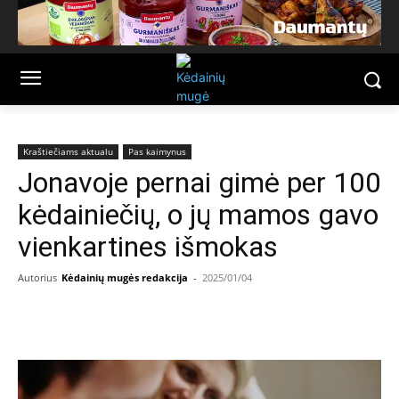
Kraštiečiams aktualu
Pas kaimynus
Jonavoje pernai gimė per 100
kėdainiečių, o jų mamos gavo
vienkartines išmokas
Autorius
Kėdainių mugės redakcija
-
2025/01/04
Facebook
Email