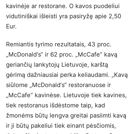
kavinėje ar restorane. O kavos puodeliui
vidutiniškai išleisti yra pasiryžę apie 2,50
Eur.
Remiantis tyrimo rezultatais, 43 proc.
„McDonald‘s“ ir 62 proc. „McCafe“ kavą
geriančių lankytojų Lietuvoje, karštą
gėrimą dažniausiai perka keliaudami. „Kavą
siūlome „McDonald‘s“ restoranuose ir
„McCafe“ kavinėse. Lietuvoje tiek kavines,
tiek restoranus išdėstome taip, kad
žmonėms būtų lengva greitai pasiimti kavą
ir ji būtų pakeliui tiek einant pėsčiomis,