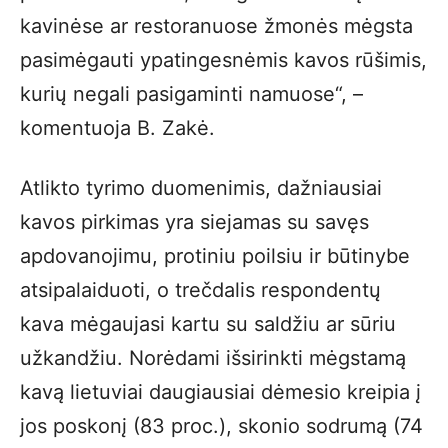
kavinėse ar restoranuose žmonės mėgsta
pasimėgauti ypatingesnėmis kavos rūšimis,
kurių negali pasigaminti namuose“, –
komentuoja B. Zakė.
Atlikto tyrimo duomenimis, dažniausiai
kavos pirkimas yra siejamas su savęs
apdovanojimu, protiniu poilsiu ir būtinybe
atsipalaiduoti, o trečdalis respondentų
kava mėgaujasi kartu su saldžiu ar sūriu
užkandžiu. Norėdami išsirinkti mėgstamą
kavą lietuviai daugiausiai dėmesio kreipia į
jos poskonį (83 proc.), skonio sodrumą (74