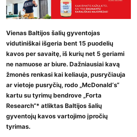
Vienas Baltijos šalių gyventojas
vidutiniškai išgeria bent 15 puodelių
kavos per savaitę, iš kurių net 5 geriami
ne namuose ar biure. Dažniausiai kavą
žmonės renkasi kai keliauja, pusryčiauja
ar vietoje pusryčių, rodo „McDonald‘s“
kartu su tyrimų bendrove „Forta
Research“* atliktas Baltijos šalių
gyventojų kavos vartojimo įpročių
tyrimas.