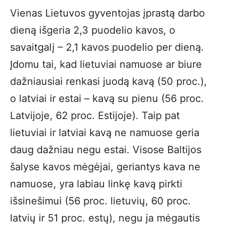
Vienas Lietuvos gyventojas įprastą darbo
dieną išgeria 2,3 puodelio kavos, o
savaitgalį – 2,1 kavos puodelio per dieną.
Įdomu tai, kad lietuviai namuose ar biure
dažniausiai renkasi juodą kavą (50 proc.),
o latviai ir estai – kavą su pienu (56 proc.
Latvijoje, 62 proc. Estijoje). Taip pat
lietuviai ir latviai kavą ne namuose geria
daug dažniau negu estai. Visose Baltijos
šalyse kavos mėgėjai, geriantys kava ne
namuose, yra labiau linkę kavą pirkti
išsinešimui (56 proc. lietuvių, 60 proc.
latvių ir 51 proc. estų), negu ja mėgautis