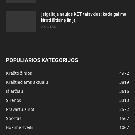
Įsigalioja naujos KET taisyklės: kada galima
kirsti ištisinę liniją
2024/12/01
POPULIARIOS KATEGORIJOS
Krašto žinios
4972
Kraštiečiams aktualu
3819
Iš arčiau
3616
Sirenos
3313
Pravartu žinoti
2572
Sportas
1567
Būkime sveiki
1067