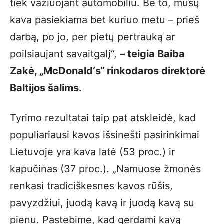
tiek važiuojant automobiliu. Be to, mūsų
kava pasiekiama bet kuriuo metu – prieš
darbą, po jo, per pietų pertrauką ar
poilsiaujant savaitgalį“,
– teigia Baiba
Zakė, „McDonald‘s“ rinkodaros direktorė
Baltijos šalims.
Tyrimo rezultatai taip pat atskleidė, kad
populiariausi kavos išsinešti pasirinkimai
Lietuvoje yra kava latė (53 proc.) ir
kapučinas (37 proc.). „Namuose žmonės
renkasi tradiciškesnes kavos rūšis,
pavyzdžiui, juodą kavą ir juodą kavą su
pienu. Pastebime, kad gerdami kavą