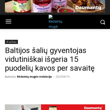
Iš arčiau
Baltijos šalių gyventojas
vidutiniškai išgeria 15
puodelių kavos per savaitę
Autorius
Kėdainių mugės redakcija
-
2023/06/14
Facebook
Email