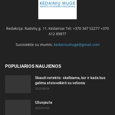
Redakcija: Radvilų g. 11, Kėdainiai Tel: +370 347 52277 +370
612 89877
Susisiekite su mumis:
kedainiumuge@gmail.com
POPULIARIOS NAUJIENOS
Skaudi netektis: skelbiama, kur ir kada bus
galima atsisveikinti su velioniu
2025/08/04
Užuojauta
2025/01/03