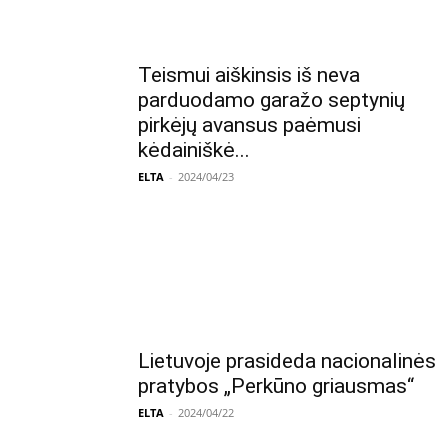
Teismui aiškinsis iš neva
parduodamo garažo septynių
pirkėjų avansus paėmusi
kėdainiškė...
ELTA
-
2024/04/23
Lietuvoje prasideda nacionalinės
pratybos „Perkūno griausmas“
ELTA
-
2024/04/22