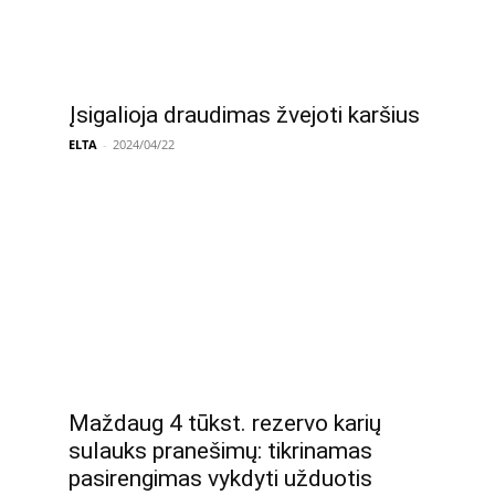
Įsigalioja draudimas žvejoti karšius
ELTA
-
2024/04/22
Maždaug 4 tūkst. rezervo karių
sulauks pranešimų: tikrinamas
pasirengimas vykdyti užduotis