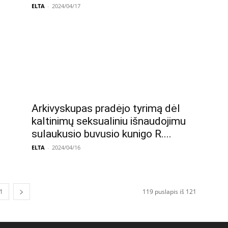
ELTA
-
2024/04/17
Arkivyskupas pradėjo tyrimą dėl
kaltinimų seksualiniu išnaudojimu
sulaukusio buvusio kunigo R....
ELTA
-
2024/04/16
1
119 puslapis iš 121