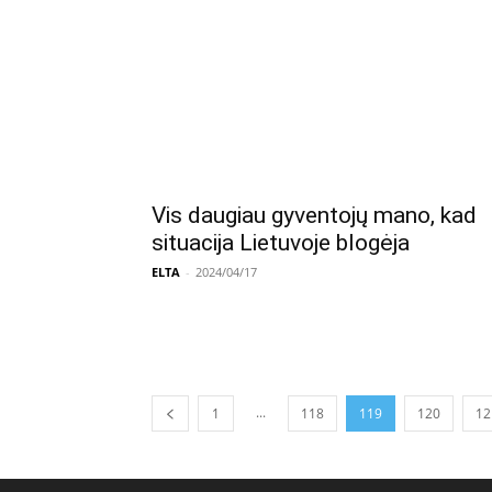
Vis daugiau gyventojų mano, kad
situacija Lietuvoje blogėja
ELTA
-
2024/04/17
...
1
118
119
120
12