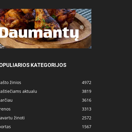
OPULIARIOS KATEGORIJOS
ašto žinios
4972
aštiečiams aktualu
3819
 arčiau
3616
irenos
3313
avartu žinoti
2572
portas
1567