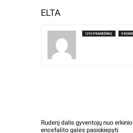
ELTA
1210 PRANEŠIMŲ
0 KOME
Rudenį dalis gyventojų nuo erkinio
encefalito galės pasiskiepyti