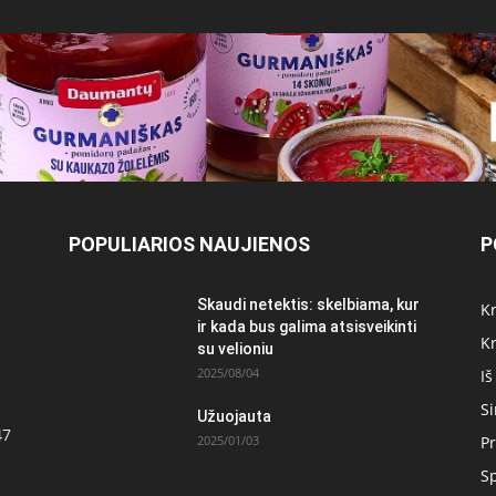
POPULIARIOS NAUJIENOS
P
Skaudi netektis: skelbiama, kur
Kr
ir kada bus galima atsisveikinti
Kr
su velioniu
2025/08/04
Iš
S
Užuojauta
47
2025/01/03
Pr
S