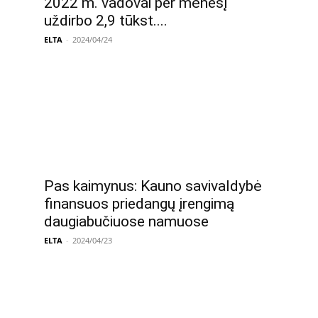
2022 m. vadovai per mėnesį
uždirbo 2,9 tūkst....
ELTA
-
2024/04/24
Pas kaimynus: Kauno savivaldybė
finansuos priedangų įrengimą
daugiabučiuose namuose
ELTA
-
2024/04/23