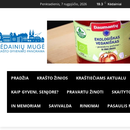
C
Penktadienis, 7 rugpjūčio, 2026
19.3
Kėdainiai
PRADŽIA
KRAŠTO ŽINIOS
KRAŠTIEČIAMS AKTUALU
KAIP GYVENI, SENJORE?
PRAVARTU ŽINOTI
SKAITYT
IN MEMORIAM
SAVIVALDA
RINKIMAI
PASAULIS