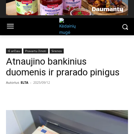
Iš arčiau
Pravartu žinoti
Sirenos
Atnaujino bankinius
duomenis ir prarado pinigus
Autorius
ELTA
-
2025/09/12
Facebook
Email