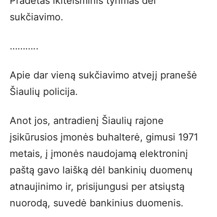
Pradėtas ikiteisminis tyrimas dėl
sukčiavimo.
………..
Apie dar vieną sukčiavimo atvejį pranešė
Šiaulių policija.
Anot jos, antradienį Šiaulių rajone
įsikūrusios įmonės buhalterė, gimusi 1971
metais, į įmonės naudojamą elektroninį
paštą gavo laišką dėl bankinių duomenų
atnaujinimo ir, prisijungusi per atsiųstą
nuorodą, suvedė bankinius duomenis.