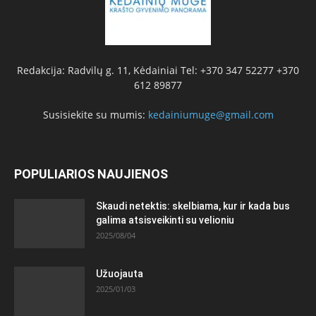
Redakcija: Radvilų g. 11, Kėdainiai Tel: +370 347 52277 +370
612 89877
Susisiekite su mumis:
kedainiumuge@gmail.com
POPULIARIOS NAUJIENOS
Skaudi netektis: skelbiama, kur ir kada bus
galima atsisveikinti su velioniu
2025/08/04
Užuojauta
2025/01/03