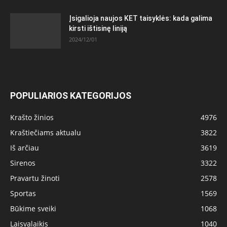
Įsigalioja naujos KET taisyklės: kada galima
kirsti ištisinę liniją
2024/12/01
POPULIARIOS KATEGORIJOS
Krašto žinios
4976
Kraštiečiams aktualu
3822
Iš arčiau
3619
Sirenos
3322
Pravartu žinoti
2578
Sportas
1569
Būkime sveiki
1068
Laisvalaikis
1040