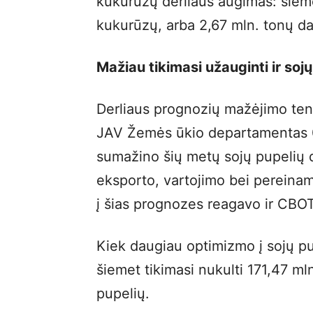
kukurūzų derliaus augimas: šieme
kukurūzų, arba 2,67 mln. tonų d
Mažiau tikimasi užauginti ir soj
Derliaus prognozių mažėjimo tende
JAV Žemės ūkio departamentas 0,
sumažino šių metų sojų pupelių d
eksporto, vartojimo bei pereinamų
į šias prognozes reagavo ir CBOT
Kiek daugiau optimizmo į sojų pupe
šiemet tikimasi nukulti 171,47 ml
pupelių.