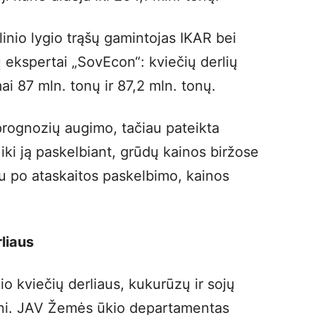
inio lygio trąšų gamintojas IKAR bei
 ekspertai „SovEcon“: kviečių derlių
mai 87 mln. tonų ir 87,2 mln. tonų.
 prognozių augimo, tačiau pateikta
r iki ją paskelbiant, grūdų kainos biržose
 po ataskaitos paskelbimo, kainos
liaus
io kviečių derliaus, kukurūzų ir sojų
esni. JAV Žemės ūkio departamentas