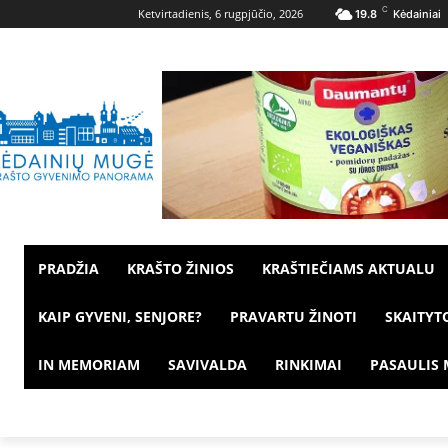
C
Ketvirtadienis, 6 rugpjūčio, 2026
19.8
Kėdainiai
PRADŽIA
KRAŠTO ŽINIOS
KRAŠTIEČIAMS AKTUALU
KAIP GYVENI, SENJORE?
PRAVARTU ŽINOTI
SKAITYT
IN MEMORIAM
SAVIVALDA
RINKIMAI
PASAULIS