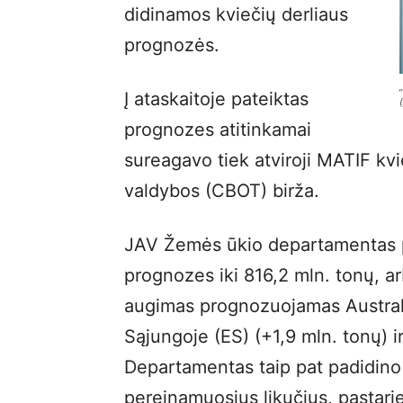
didinamos kviečių derliaus
prognozės.
Į ataskaitoje pateiktas
prognozes atitinkamai
sureagavo tiek atviroji MATIF kvi
valdybos (CBOT) birža.
JAV Žemės ūkio departamentas pa
prognozes iki 816,2 mln. tonų, a
augimas prognozuojamas Australi
Sąjungoje (ES) (+1,9 mln. tonų) ir
Departamentas taip pat padidino i
pereinamuosius likučius, pastariej