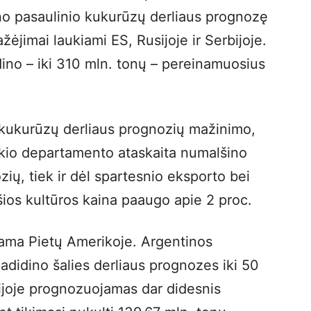
no pasaulinio kukurūzų derliaus prognozę
ažėjimai laukiami ES, Rusijoje ir Serbijoje.
ino – iki 310 mln. tonų – pereinamuosius
o kukurūzų derliaus prognozių mažinimo,
kio departamento ataskaita numalšino
zių, tiek ir dėl spartesnio eksporto bei
ios kultūros kaina paaugo apie 2 proc.
iama Pietų Amerikoje. Argentinos
adidino šalies derliaus prognozes iki 50
lijoje prognozuojamas dar didesnis