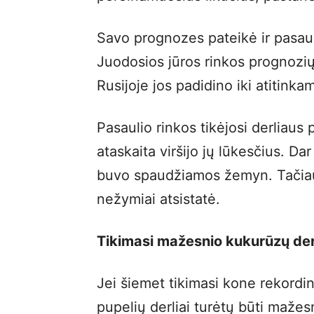
Savo prognozes pateikė ir pasaul
Juodosios jūros rinkos prognozių
Rusijoje jos padidino iki atitinka
Pasaulio rinkos tikėjosi derliaus
ataskaita viršijo jų lūkesčius. Da
buvo spaudžiamos žemyn. Tačiau
nežymiai atsistatė.
Tikimasi mažesnio kukurūzų der
Jei šiemet tikimasi kone rekordin
pupelių derliai turėtų būti maž