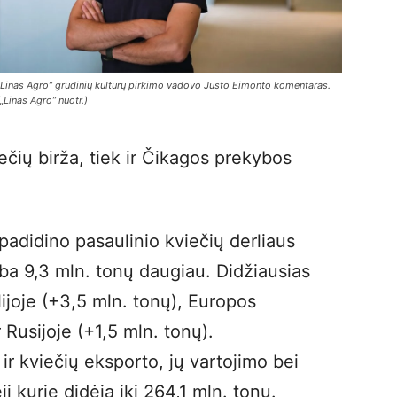
„Linas Agro” grūdinių kultūrų pirkimo vadovo Justo Eimonto komentaras.
(„Linas Agro” nuotr.)
ečių birža, tiek ir Čikagos prekybos
didino pasaulinio kviečių derliaus
rba 9,3 mln. tonų daugiau. Didžiausias
joje (+3,5 mln. tonų), Europos
 Rusijoje (+1,5 mln. tonų).
r kviečių eksporto, jų vartojimo bei
i kurie didėja iki 264,1 mln. tonų.