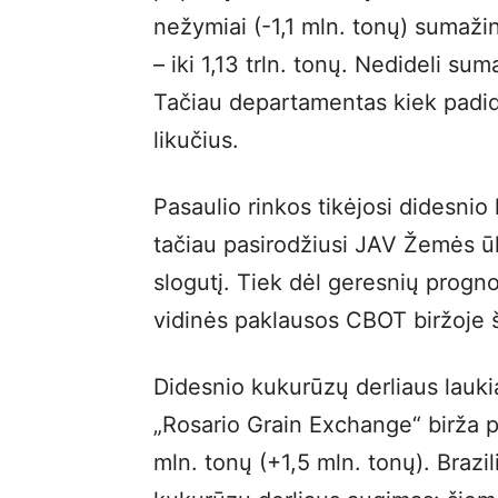
nežymiai (-1,1 mln. tonų) sumaži
– iki 1,13 trln. tonų. Nedideli sum
Tačiau departamentas kiek padid
likučius.
Pasaulio rinkos tikėjosi didesni
tačiau pasirodžiusi JAV Žemės ū
slogutį. Tiek dėl geresnių progno
vidinės paklausos CBOT biržoje š
Didesnio kukurūzų derliaus lauk
„Rosario Grain Exchange“ birža p
mln. tonų (+1,5 mln. tonų). Brazi