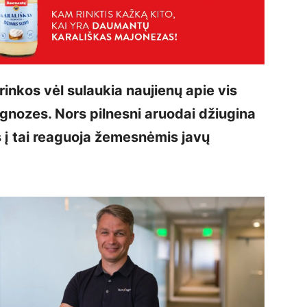
rinkos vėl sulaukia naujienų apie vis
gnozes. Nors pilnesni aruodai džiugina
s į tai reaguoja žemesnėmis javų