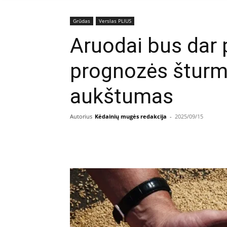
Grūdas
Verslas PLIUS
Aruodai bus dar p
prognozės šturm
aukštumas
Autorius
Kėdainių mugės redakcija
-
2025/09/15
Facebook
E
Dalintis