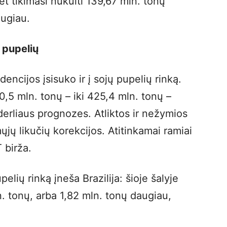
t tikimasi nukulti 139,67 mln. tonų
augiau.
ų pupelių
ncijos įsisuko ir į sojų pupelių rinką.
5 mln. tonų – iki 425,4 mln. tonų –
erliaus prognozes. Atliktos ir nežymios
jų likučių korekcijos. Atitinkamai ramiai
 birža.
lių rinką įneša Brazilija: šioje šalyje
n. tonų, arba 1,82 mln. tonų daugiau,