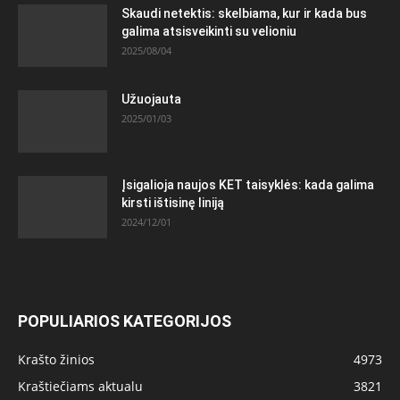
Skaudi netektis: skelbiama, kur ir kada bus
galima atsisveikinti su velioniu
2025/08/04
Užuojauta
2025/01/03
Įsigalioja naujos KET taisyklės: kada galima
kirsti ištisinę liniją
2024/12/01
POPULIARIOS KATEGORIJOS
Krašto žinios
4973
Kraštiečiams aktualu
3821