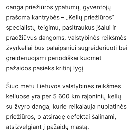
danga priežiūros ypatumų, gyventojų
prašoma kantrybės – „Kelių priežiūros“
specialistų teigimu, pasitraukus įšalui ir
pradžiūvus dangoms, valstybinės reikšmės
žvyrkeliai bus palaipsniui sugreideriuoti bei
greideriuojami periodiškai kuomet
pažaidos pasieks kritinį lygį.
Šiuo metu Lietuvos valstybinės reikšmės
keliuose yra per 5 600 km rajoninių kelių
su žvyro danga, kurie reikalauja nuolatinės
priežiūros, o atsiradę defektai šalinami,
atsižvelgiant į pažaidų mastą.