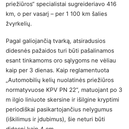
priežiūros“ specialistai sugreideriavo 416
km, o per vasarį – per 1 100 km šalies
žvyrkelių.
Pagal galiojančią tvarką, atsiradusios
didesnės pažaidos turi būti pašalinamos
esant tinkamoms oro sąlygoms ne vėliau
kaip per 3 dienas. Kaip reglamentuota
„Automobilių kelių nuolatinės priežiūros
normatyvuose KPV PN 22“, matuojant po 3
m ilgio liniuote skersine ir išilgine kryptimi
periodiškai pasikartojančius nelygumus
(iškilimus ir įdubimus), šie neturi būti