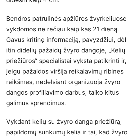
didesni kaip 4 cm.
Bendros patrulinės apžiūros žvyrkeliuose
vykdomos ne rečiau kaip kas 21 dieną.
Gavus kritinę informaciją, pavyzdžiui, dėl
itin didelių pažaidų žvyro dangoje, „Kelių
priežiūros“ specialistai vyksta patikrinti ir,
jeigu pažaidos viršija reikalavimų ribines
reikšmes, nedelsiant organizuoja žvyro
dangos profiliavimo darbus, taiko kitus
galimus sprendimus.
Vykdant kelių su žvyro danga priežiūrą,
papildomų sunkumų kelia ir tai, kad žvyro