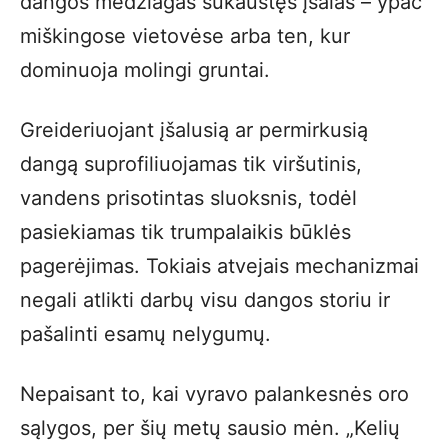
dangos medžiagas sukaustęs įšalas – ypač
miškingose vietovėse arba ten, kur
dominuoja molingi gruntai.
Greideriuojant įšalusią ar permirkusią
dangą suprofiliuojamas tik viršutinis,
vandens prisotintas sluoksnis, todėl
pasiekiamas tik trumpalaikis būklės
pagerėjimas. Tokiais atvejais mechanizmai
negali atlikti darbų visu dangos storiu ir
pašalinti esamų nelygumų.
Nepaisant to, kai vyravo palankesnės oro
sąlygos, per šių metų sausio mėn. „Kelių