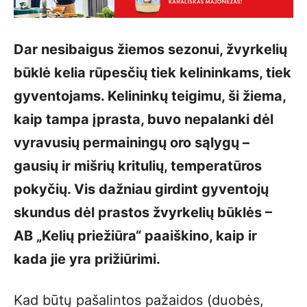
Dar nesibaigus žiemos sezonui, žvyrkelių
būklė kelia rūpesčių tiek kelininkams, tiek
gyventojams. Kelininkų teigimu, ši žiema,
kaip tampa įprasta, buvo nepalanki dėl
vyravusių permainingų oro sąlygų –
gausių ir mišrių kritulių, temperatūros
pokyčių. Vis dažniau girdint gyventojų
skundus dėl prastos žvyrkelių būklės –
AB „Kelių priežiūra“ paaiškino, kaip ir
kada jie yra prižiūrimi.
Kad būtų pašalintos pažaidos (duobės,