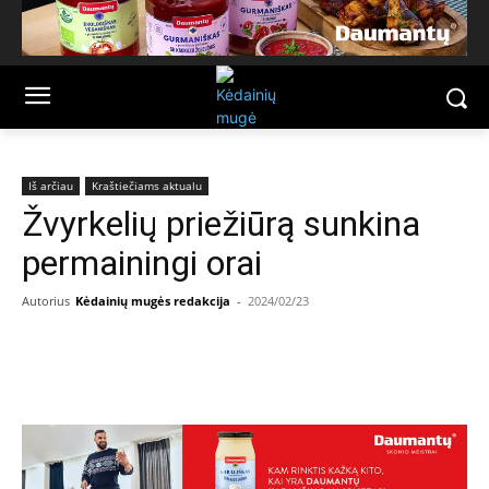
Iš arčiau
Kraštiečiams aktualu
Žvyrkelių priežiūrą sunkina
permainingi orai
Autorius
Kėdainių mugės redakcija
-
2024/02/23
Facebook
Email