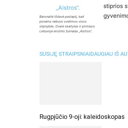
stiprios 
gyvenimo
Baronaitė išdavė paslaptį, kad
ponams nebuvo svetimos visos
silpnybės. Dvare skaitytas ir pirmasis
Lietuvoje erotinis žurnalas „Aistros“.
SUSIJĘ STRAIPSNIAI
DAUGIAU IŠ A
Rugpjūčio 9-oji: kaleidoskopas