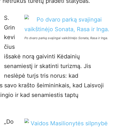
 netrukus turėtų pradėti statybas.
S.
Grin
kevi
Po dvaro parką svajingai vaikštinėjo Sonata, Rasa ir Inga.
čius
išsakė norą gaivinti Kėdainių
senamiestį ir skatinti turizmą. Jis
neslėpė turįs tris norus: kad
is savo krašto šeimininkais, kad Laisvoji
ngio ir kad senamiestis taptų
„Do