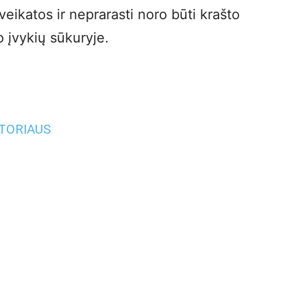
sveikatos ir neprarasti noro būti krašto
 įvykių sūkuryje.
UTORIAUS