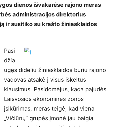
ygos dienos išvakarėse rajono meras
dybės administracijos direktorius
ją ir susitiko su krašto žiniasklaidos
Pasi
džia
ugęs dideliu žiniasklaidos būriu rajono
vadovas atsakė į visus iškeltus
klausimus. Pasidomėjus, kada pajudės
Laisvosios ekonominės zonos
įsikūrimas, meras teigė, kad viena
„Vičiūnų“ grupės įmonė jau baigia