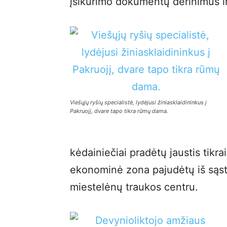
įsikūrimo dokumentų derinimus ir
Viešųjų ryšių specialistė, lydėjusi žiniasklaidininkus į
Pakruojį, dvare tapo tikra rūmų dama.
kėdainiečiai pradėtų jaustis tikra
ekonominė zona pajudėtų iš sąsti
miestelėnų traukos centru.