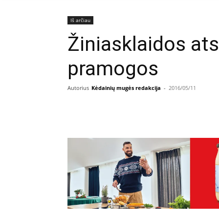
Iš arčiau
Žiniasklaidos at
pramogos
Autorius
Kėdainių mugės redakcija
-
2016/05/11
Facebook
E
Dalintis