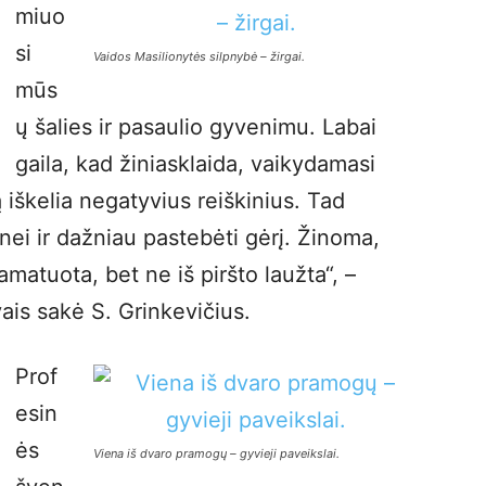
miuo
si
Vaidos Masilionytės silpnybė – žirgai.
mūs
ų šalies ir pasaulio gyvenimu. Labai
gaila, kad žiniasklaida, vaikydamasi
 iškelia negatyvius reiškinius. Tad
snei ir dažniau pastebėti gėrį. Žinoma,
 pamatuota, bet ne iš piršto laužta“, –
vais sakė S. Grinkevičius.
Prof
esin
ės
Viena iš dvaro pramogų – gyvieji paveikslai.