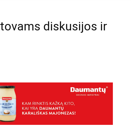
stovams diskusijos ir
mail