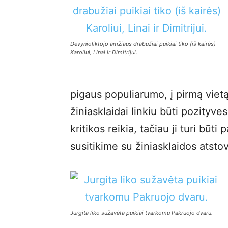
Devynioliktojo amžiaus drabužiai puikiai tiko (iš kairės)
Karoliui, Linai ir Dimitrijui.
pigaus populiarumo, į pirmą vietą
žiniasklaidai linkiu būti pozityve
kritikos reikia, tačiau ji turi būti
susitikime su žiniasklaidos atsto
Jurgita liko sužavėta puikiai tvarkomu Pakruojo dvaru.