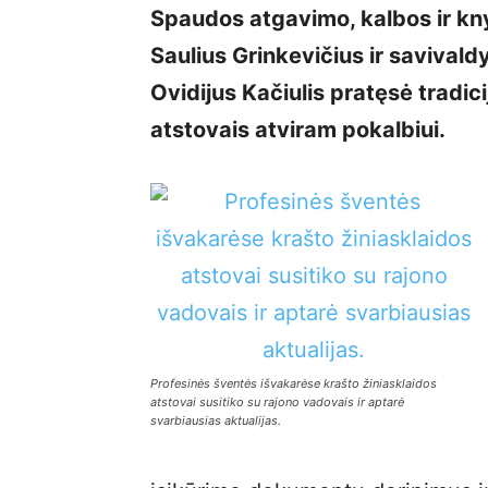
Spaudos atgavimo, kalbos ir kn
Saulius Grinkevičius ir savi­val
Ovidijus Kačiulis pratęsė tradici
atstovais atviram pokalbiui.
Profesinės šventės išvakarėse krašto žiniasklaidos
atstovai susitiko su rajono vadovais ir aptarė
svarbiausias aktualijas.