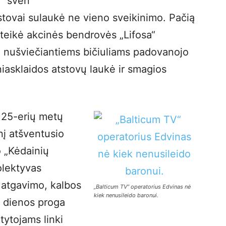
šven
tstovai sulaukė ne vieno sveikinimo. Pačią
 įteikė akcinės bendrovės „Lifosa“
ą nušviečiantiems bičiuliams padovanojo
niasklaidos atstovų laukė ir smagios
 25-erių metų
nį atšventusio
o „Kėdainių
lektyvas
atgavimo, kalbos
„Balticum TV“ operatorius Edvinas nė
kiek nenusileido baronui.
s dienos proga
tytojams linki