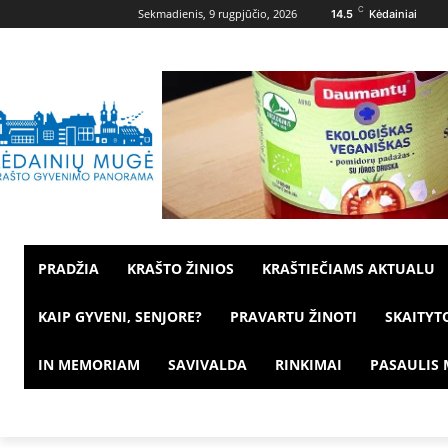
C
Sekmadienis, 9 rugpjūčio, 2026
14.5
Kėdainiai
PRADŽIA
KRAŠTO ŽINIOS
KRAŠTIEČIAMS AKTUALU
KAIP GYVENI, SENJORE?
PRAVARTU ŽINOTI
SKAITYT
IN MEMORIAM
SAVIVALDA
RINKIMAI
PASAULIS