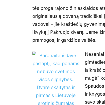
tės proga rajono žiniasklaidos a
originaliausią dovaną tradiciškai
vadovai – jie kraštiečių gyvenim
išvyką į Pakruojo dvarą. Jame ži
pramogos, ir gardžios vaišės.
Neseniai
gimtadie
laikrašči
mugė“ ko
Spaudos 
ir knygo
savo skai