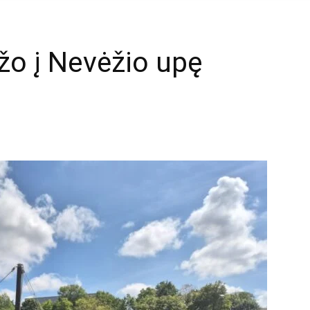
įžo į Nevėžio upę
mail