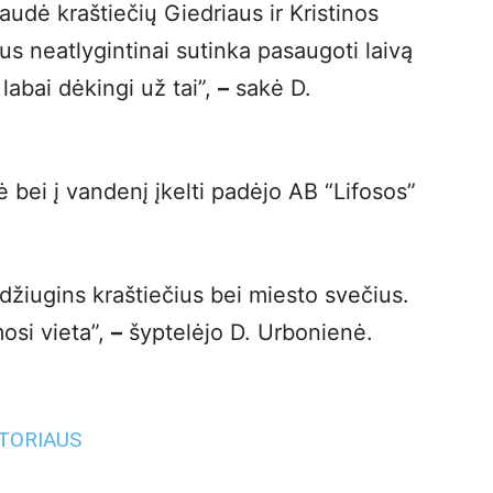
audė kraštiečių Giedriaus ir Kristinos
s neatlygintinai sutinka pasaugoti laivą
labai dėkingi už tai”,
–
sakė D.
 bei į vandenį įkelti padėjo AB “Lifosos”
 džiugins kraštiečius bei miesto svečius.
osi vieta”,
–
šyptelėjo D. Urbonienė.
UTORIAUS