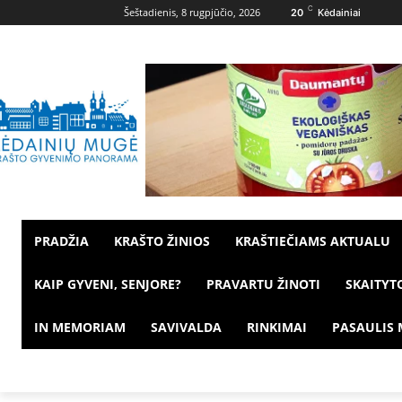
C
Šeštadienis, 8 rugpjūčio, 2026
20
Kėdainiai
PRADŽIA
KRAŠTO ŽINIOS
KRAŠTIEČIAMS AKTUALU
KAIP GYVENI, SENJORE?
PRAVARTU ŽINOTI
SKAITYT
IN MEMORIAM
SAVIVALDA
RINKIMAI
PASAULIS