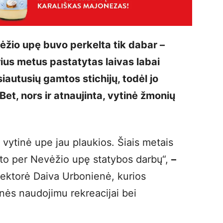
vėžio upę buvo perkelta tik dabar –
ius metus pastatytas laivas labai
iautusių gamtos stichijų, todėl jo
Bet, nors ir atnaujinta, vytinė žmonių
s vytinė upe jau plaukios. Šiais metais
lto per Nevėžio upę statybos darbų“,
–
rektorė Daiva Urbonienė, kurios
nės naudojimu rekreacijai bei