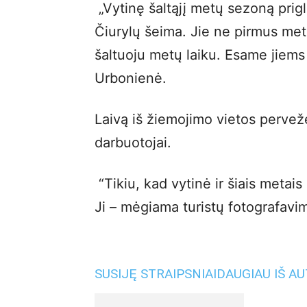
„Vytinę šaltąjį metų sezoną prigl
Čiurylų šeima. Jie ne pirmus metu
šaltuoju metų laiku. Esame jiems 
Urbonienė.
Laivą iš žiemojimo vietos pervežė
darbuotojai.
“Tikiu, kad vytinė ir šiais metais
Ji – mėgiama turistų fotografavim
SUSIJĘ STRAIPSNIAI
DAUGIAU IŠ A