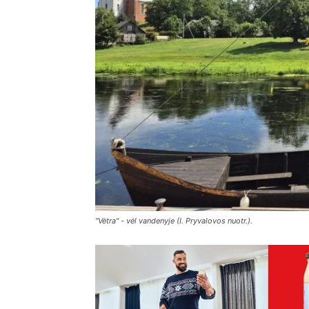
"Vėtra" - vėl vandenyje (I. Pryvalovos nuotr.).