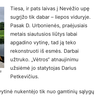
Tiesa, ir pats laivas į Nevėžio upę
sugrįžo tik dabar – liepos viduryje.
Pasak D. Urbonienės, praėjusiais
metais siautusios liūtys labai
apgadino vytinę, tad ją teko
rekonstruoti iš esmės. Darbai
užtruko. „Vėtros“ atnaujinimu
užsiėmė jo statytojas Darius
AB
Petkevičius.
vytinė nukentėjo tik nuo gamtinių sąlygų