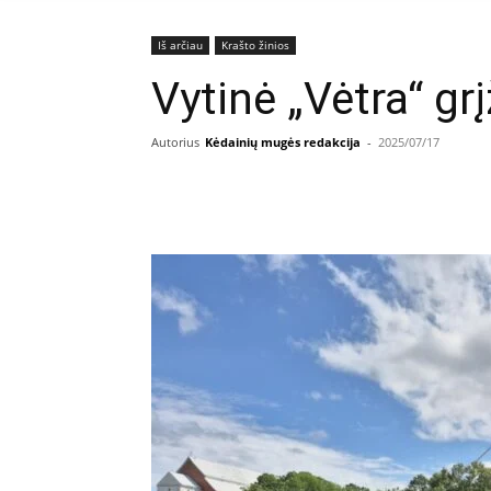
Iš arčiau
Krašto žinios
Vytinė „Vėtra“ gr
Autorius
Kėdainių mugės redakcija
-
2025/07/17
Facebook
E
Dalintis