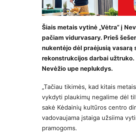
Šiais metais vytinė „Vėtra“ į Ne
pačiam vidurvasary. Prieš šešer
nukentėjo dėl praėjusią vasarą s
rekonstrukcijos darbai užtruko. 
Nevėžio upe neplukdys.
„Tačiau tikimės, kad kitais metai
vykdyti plaukimų negalime dėl ti
sakė Kėdainių kultūros centro di
vadovaujama įstaiga užsiima vyti
pramogoms.