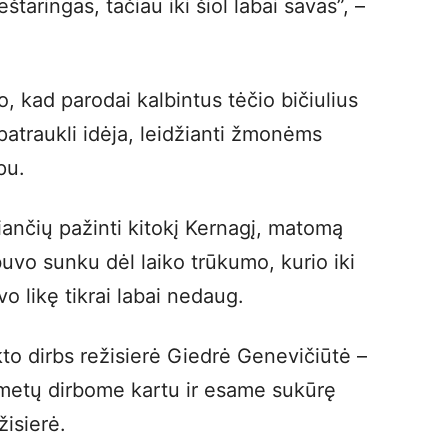
ieštaringas, tačiau iki šiol labai savas”, –
kad parodai kalbintus tėčio bičiulius
patraukli idėja, leidžianti žmonėms
pu.
žiančių pažinti kitokį Kernagį, matomą
uvo sunku dėl laiko trūkumo, kurio iki
 likę tikrai labai nedaug.
kto dirbs režisierė Giedrė Genevičiūtė –
 metų dirbome kartu ir esame sukūrę
žisierė.