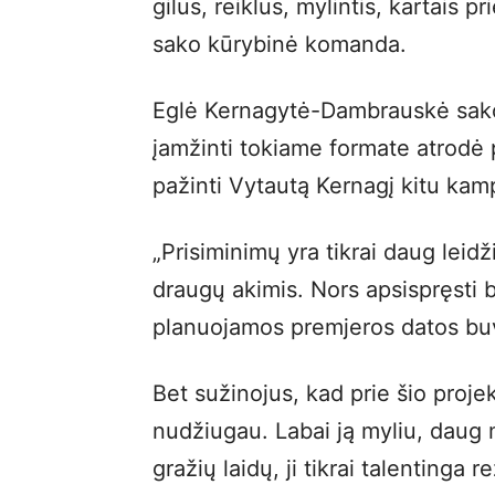
gilus, reiklus, mylintis, kartais pr
sako kūrybinė komanda.
Eglė Kernagytė-Dambrauskė sako, 
įamžinti tokiame formate atrodė 
pažinti Vytautą Kernagį kitu kam
„Prisiminimų yra tikrai daug leid
draugų akimis. Nors apsispręsti b
planuojamos premjeros datos buvo
Bet sužinojus, kad prie šio proje
nudžiugau. Labai ją myliu, daug
gražių laidų, ji tikrai talentinga re