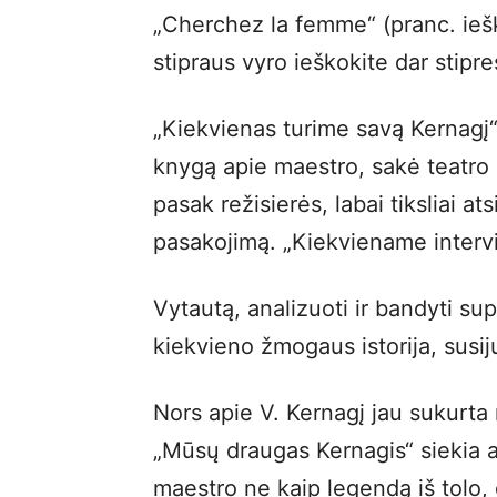
„Cherchez la femme“ (pranc. iešk
stipraus vyro ieškokite dar stipr
„Kiekvienas turime savą Kernagį“
knygą apie maestro, sakė teatro i
pasak režisierės, labai tiksliai a
pasakojimą. „Kiekviename interviu
Vytautą, analizuoti ir bandyti sup
kiekvieno žmogaus istorija, susiju
Nors apie V. Kernagį jau sukurta n
„Mūsų draugas Kernagis“ siekia a
maestro ne kaip legendą iš tolo, 