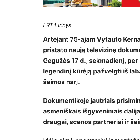
LRT turinys
Artėjant 75-ajam Vytauto Kerna
pristato naują televizinę dokum
Gegužės 17 d., sekmadienį, per
legendinį kūrėją pažvelgti iš laba
šeimos narį.
Dokumentikoje jautriais prisimini
asmeniškais išgyvenimais dalija
draugai, scenos partneriai ir šei