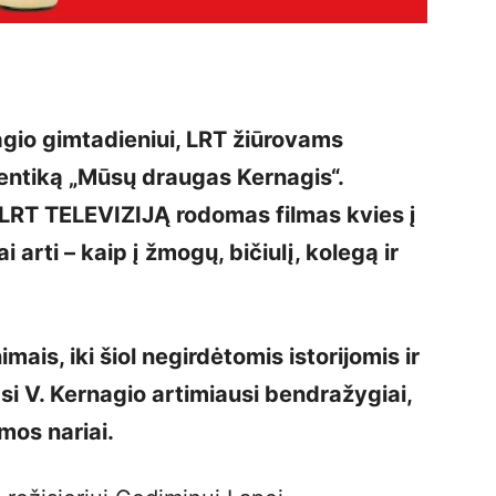
gio gimtadieniui, LRT žiūrovams
entiką „Mūsų draugas Kernagis“.
 LRT TELEVIZIJĄ rodomas filmas kvies į
i arti – kaip į žmogų, bičiulį, kolegą ir
mais, iki šiol negirdėtomis istorijomis ir
si V. Kernagio artimiausi bendražygiai,
mos nariai.