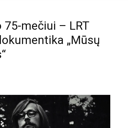
o 75-mečiui – LRT
 dokumentika „Mūsų
s“
mail