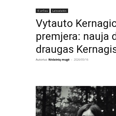
Iš arčiau
Laisvalaikis
Vytauto Kernagi
premjera: nauja
draugas Kernagi
Autorius
Kėdainių mugė
-
2026/05/16
Facebook
E
Dalintis