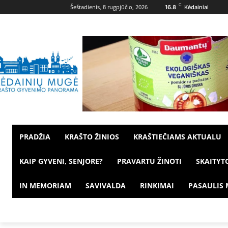
C
Šeštadienis, 8 rugpjūčio, 2026
16.8
Kėdainiai
PRADŽIA
KRAŠTO ŽINIOS
KRAŠTIEČIAMS AKTUALU
KAIP GYVENI, SENJORE?
PRAVARTU ŽINOTI
SKAITYT
IN MEMORIAM
SAVIVALDA
RINKIMAI
PASAULIS