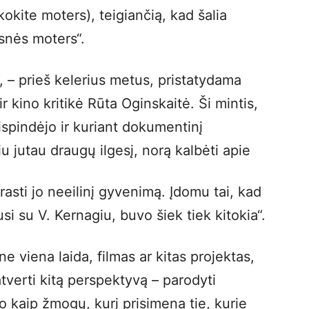
okite moters), teigiančią, kad šalia
esnės moters“.
, – prieš kelerius metus, pristatydama
r kino kritikė Rūta Oginskaitė. Ši mintis,
tsispindėjo ir kuriant dokumentinį
 jutau draugų ilgesį, norą kalbėti apie
rasti jo neeilinį gyvenimą. Įdomu tai, kad
si su V. Kernagiu, buvo šiek tiek kitokia“.
e viena laida, filmas ar kitas projektas,
tverti kitą perspektyvą – parodyti
o kaip žmogų, kurį prisimena tie, kurie