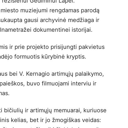
 režisieriui Gediminui Lapei.
 miesto muziejumi rengdamas parodą
 sukaupta gausi archyvinė medžiaga ir
ilnametražei dokumentinei istorijai.
is ir prie projekto prisijungti pakvietus
adėjo formuotis kūrybinė kryptis.
us bei V. Kernagio artimųjų palaikymo,
aieškos, buvo filmuojami interviu ir
mas.
i bičiulių ir artimųjų memuarai, kuriuose
inis kelias, bet ir jo žmogiškas veidas: