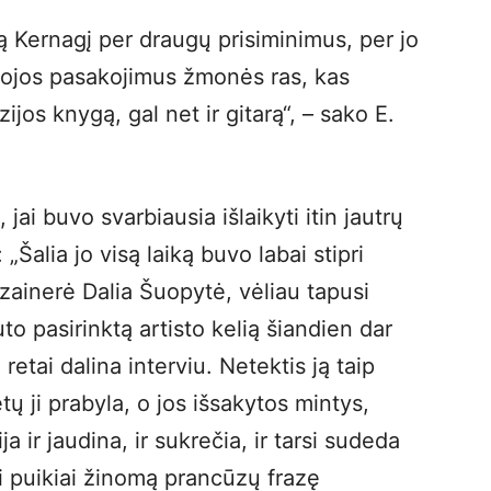
ą Kernagį per draugų prisiminimus, per jo
tojos pasakojimus žmonės ras, kas
ijos knygą, gal net ir gitarą“, – sako E.
jai buvo svarbiausia išlaikyti itin jautrų
 „Šalia jo visą laiką buvo labai stipri
izainerė Dalia Šuopytė, vėliau tapusi
to pasirinktą artisto kelią šiandien dar
 retai dalina interviu. Netektis ją taip
ų ji prabyla, o jos išsakytos mintys,
a ir jaudina, ir sukrečia, ir tarsi sudeda
rti puikiai žinomą prancūzų frazę