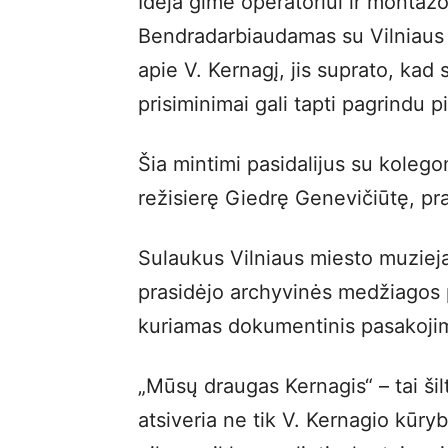
Idėja gimė operatoriui ir montažo
Bendradarbiaudamas su Vilniaus
apie V. Kernagį, jis suprato, kad
prisiminimai gali tapti pagrindu p
Šia mintimi pasidalijus su kolegom
režisierę Giedrę Genevičiūtę, pr
Sulaukus Vilniaus miesto muzieja
prasidėjo archyvinės medžiagos p
kuriamas dokumentinis pasakoji
„Mūsų draugas Kernagis“ – tai šilt
atsiveria ne tik V. Kernagio kūryb