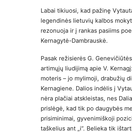
Labai tikiuosi, kad pažinę Vytaut
legendinės lietuvių kalbos moky
rezonuoja ir į rankas pasiims poez
Kernagytė-Dambrauskė.
Pasak režisierės G. Genevičiūtės, 
artimųjų liudijimą apie V. Kernagį:
moteris – jo mylimoji, drabužių d
Kernagiene. Dalios indėlis į Vytau
nėra plačiai atskleistas, nes Dalia
prislėgė, kad tik po daugybės met
prisiminimai, gyvenimiškoji pozicij
taškelius ant „i“. Belieka tik išta