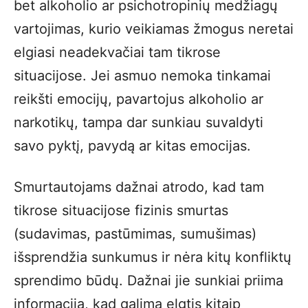
bet alkoholio ar psichotropinių medžiagų
vartojimas, kurio veikiamas žmogus neretai
elgiasi neadekvačiai tam tikrose
situacijose. Jei asmuo nemoka tinkamai
reikšti emocijų, pavartojus alkoholio ar
narkotikų, tampa dar sunkiau suvaldyti
savo pyktį, pavydą ar kitas emocijas.
Smurtautojams dažnai atrodo, kad tam
tikrose situacijose fizinis smurtas
(sudavimas, pastūmimas, sumušimas)
išsprendžia sunkumus ir nėra kitų konfliktų
sprendimo būdų. Dažnai jie sunkiai priima
informaciją, kad galima elgtis kitaip