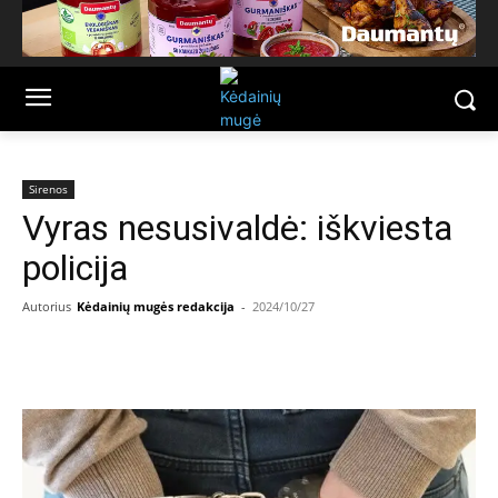
Sirenos
Vyras nesusivaldė: iškviesta
policija
Autorius
Kėdainių mugės redakcija
-
2024/10/27
Facebook
Email