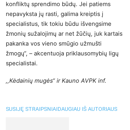
konfliktų sprendimo būdų. Jei patiems
nepavyksta jų rasti, galima kreiptis į
specialistus, tik tokiu būdu išvengsime
žmonių sužalojimų ar net žūčių, juk kartais
pakanka vos vieno smūgio užmušti
žmogų“, – akcentuoja priklausomybių ligų
specialistai.
,,Kėdainių mugės“ ir Kauno AVPK inf.
SUSIJĘ STRAIPSNIAI
DAUGIAU IŠ AUTORIAUS