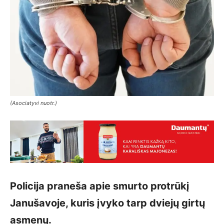
(Asociatyvi nuotr.)
Policija praneša apie smurto protrūkį
Janušavoje, kuris įvyko tarp dviejų girtų
asmenų.