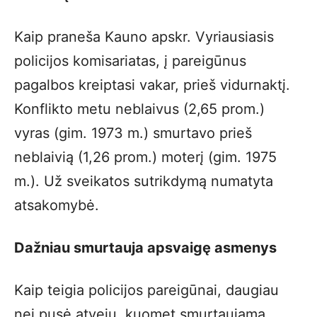
Kaip praneša Kauno apskr. Vyriausiasis
policijos komisariatas, į pareigūnus
pagalbos kreiptasi vakar, prieš vidurnaktį.
Konflikto metu neblaivus (2,65 prom.)
vyras (gim. 1973 m.) smurtavo prieš
neblaivią (1,26 prom.) moterį (gim. 1975
m.). Už sveikatos sutrikdymą numatyta
atsakomybė.
Dažniau smurtauja apsvaigę asmenys
Kaip teigia policijos pareigūnai, daugiau
nei pusė atvejų, kuomet smurtaujama,