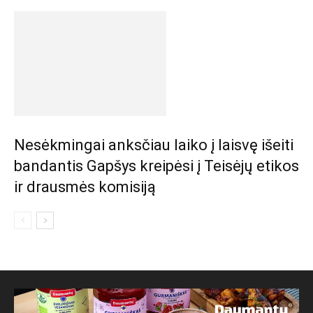
Nesėkmingai anksčiau laiko į laisvę išeiti
bandantis Gapšys kreipėsi į Teisėjų etikos
ir drausmės komisiją