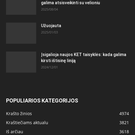
galima atsisveikinti su velioniu
2025/08/04
Užuojauta
2025/01/03
Įsigalioja naujos KET taisyklės: kada galima
kirsti ištisinę liniją
2024/12/01
POPULIARIOS KATEGORIJOS
Krašto žinios
4974
Kraštiečiams aktualu
3821
Iš arčiau
3618