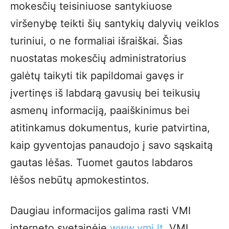
mokesčių teisiniuose santykiuose
viršenybę teikti šių santykių dalyvių veiklos
turiniui, o ne formaliai išraiškai. Šias
nuostatas mokesčių administratorius
galėtų taikyti tik papildomai gavęs ir
įvertinęs iš labdarą gavusių bei teikusių
asmenų informaciją, paaiškinimus bei
atitinkamus dokumentus, kurie patvirtina,
kaip gyventojas panaudojo į savo sąskaitą
gautas lėšas. Tuomet gautos labdaros
lėšos nebūtų apmokestintos.
Daugiau informacijos galima rasti VMI
interneto svetainėje
www.vmi.lt
, VMI