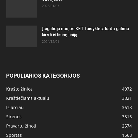
2025/01/03
Įsigalioja naujos KET taisyklės: kada galima
kirsti ištisinę liniją
2024/12/01
POPULIARIOS KATEGORIJOS
Krašto žinios
4972
Kraštiečiams aktualu
3821
Iš arčiau
3618
Sirenos
3316
Pravartu žinoti
2574
Sportas
1568