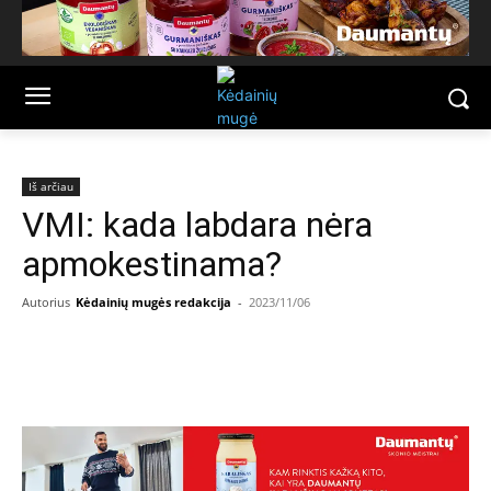
Iš arčiau
VMI: kada labdara nėra
apmokestinama?
Autorius
Kėdainių mugės redakcija
-
2023/11/06
Facebook
Email