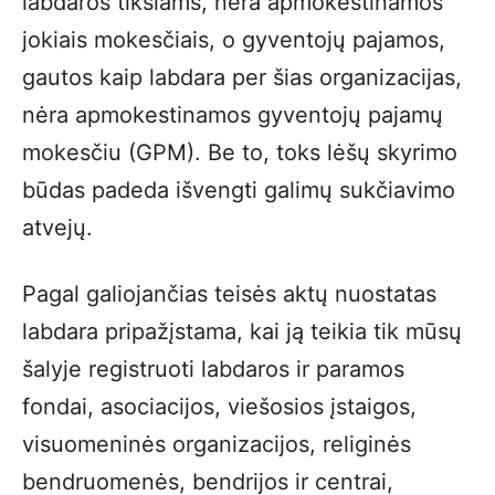
labdaros tikslams, nėra apmokestinamos
jokiais mokesčiais, o gyventojų pajamos,
gautos kaip labdara per šias organizacijas,
nėra apmokestinamos gyventojų pajamų
mokesčiu (GPM). Be to, toks lėšų skyrimo
būdas padeda išvengti galimų sukčiavimo
atvejų.
Pagal galiojančias teisės aktų nuostatas
labdara pripažįstama, kai ją teikia tik mūsų
šalyje registruoti labdaros ir paramos
fondai, asociacijos, viešosios įstaigos,
visuomeninės organizacijos, religinės
bendruomenės, bendrijos ir centrai,