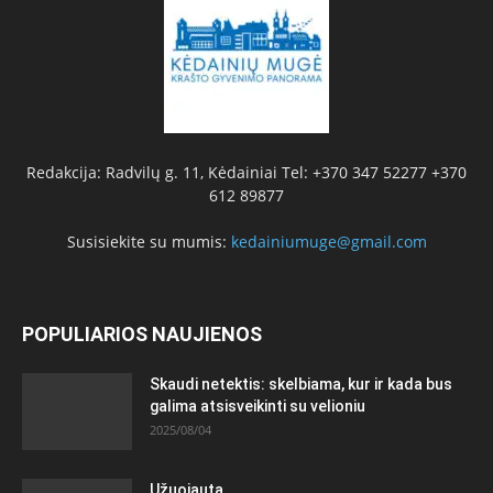
Redakcija: Radvilų g. 11, Kėdainiai Tel: +370 347 52277 +370
612 89877
Susisiekite su mumis:
kedainiumuge@gmail.com
POPULIARIOS NAUJIENOS
Skaudi netektis: skelbiama, kur ir kada bus
galima atsisveikinti su velioniu
2025/08/04
Užuojauta