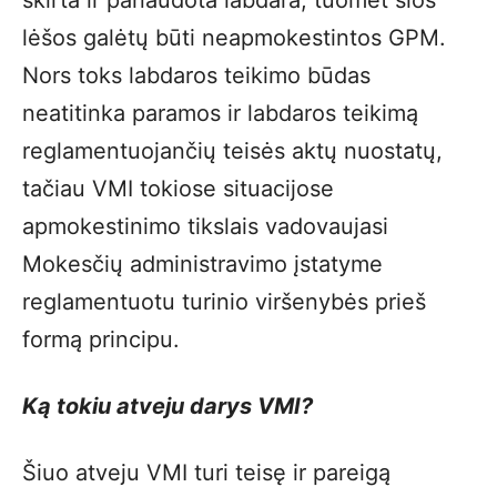
skirta ir panaudota labdara, tuomet šios
lėšos galėtų būti neapmokestintos GPM.
Nors toks labdaros teikimo būdas
neatitinka paramos ir labdaros teikimą
reglamentuojančių teisės aktų nuostatų,
tačiau VMI tokiose situacijose
apmokestinimo tikslais vadovaujasi
Mokesčių administravimo įstatyme
reglamentuotu turinio viršenybės prieš
formą principu.
Ką tokiu atveju darys VMI?
Šiuo atveju VMI turi teisę ir pareigą