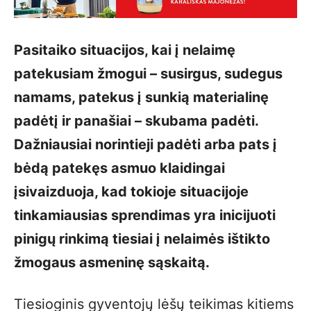
Pasitaiko situacijos, kai į nelaimę
patekusiam žmogui – susirgus, sudegus
namams, patekus į sunkią materialinę
padėtį ir panašiai – skubama padėti.
Dažniausiai norintieji padėti arba pats į
bėdą patekęs asmuo klaidingai
įsivaizduoja, kad tokioje situacijoje
tinkamiausias sprendimas yra inicijuoti
pinigų rinkimą tiesiai į nelaimės ištikto
žmogaus asmeninę sąskaitą.
Tiesioginis gyventojų lėšų teikimas kitiems