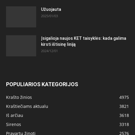
Užuojauta
2025/01/03
Įsigalioja naujos KET taisyklės: kada galima
kirsti ištisinę liniją
2024/12/01
POPULIARIOS KATEGORIJOS
Krašto žinios
4975
Kraštiečiams aktualu
3821
Iš arčiau
3618
Sirenos
3318
Pravartu žinoti
2576