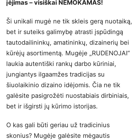
įėjimas – visiškai NEMOKAMAS!
Ši unikali mugė ne tik skleis gerą nuotaiką,
bet ir suteiks galimybę atrasti įspūdingą
tautodailininkų, amatininkų, dizainerių bei
kūrėjų asortimentą. Mugėje „RUDENOJAI“
laukia autentiški rankų darbo kūriniai,
jungiantys ilgaamžes tradicijas su
šiuolaikinio dizaino idėjomis. Čia ne tik
galėsite pasigrožėti nuostabiais dirbiniais,
bet ir išgirsti jų kūrimo istorijas.
O kas gali būti geriau už tradicinius
skonius? Mugėje galėsite mėgautis