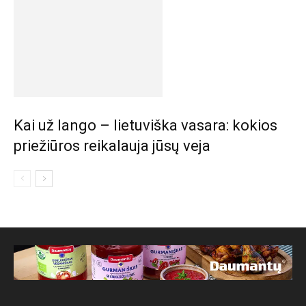
Kai už lango – lietuviška vasara: kokios
priežiūros reikalauja jūsų veja