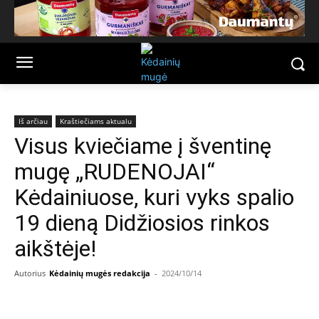
Iš arčiau
Kraštiečiams aktualu
Visus kviečiame į šventinę
mugę „RUDENOJAI“
Kėdainiuose, kuri vyks spalio
19 dieną Didžiosios rinkos
aikštėje!
Autorius
Kėdainių mugės redakcija
-
2024/10/14
Facebook
Email