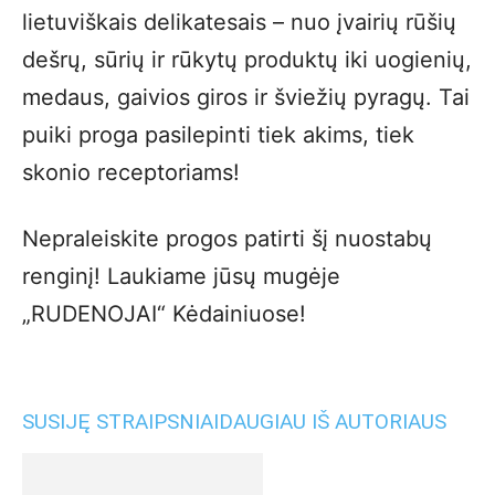
lietuviškais delikatesais – nuo įvairių rūšių
dešrų, sūrių ir rūkytų produktų iki uogienių,
medaus, gaivios giros ir šviežių pyragų. Tai
puiki proga pasilepinti tiek akims, tiek
skonio receptoriams!
Nepraleiskite progos patirti šį nuostabų
renginį! Laukiame jūsų mugėje
„RUDENOJAI“ Kėdainiuose!
SUSIJĘ STRAIPSNIAI
DAUGIAU IŠ AUTORIAUS