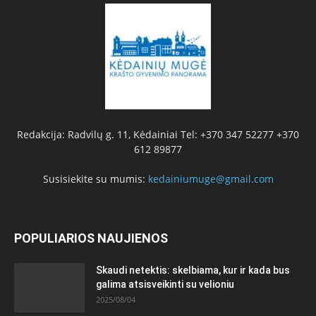
Redakcija: Radvilų g. 11, Kėdainiai Tel: +370 347 52277 +370
612 89877
Susisiekite su mumis:
kedainiumuge@gmail.com
POPULIARIOS NAUJIENOS
Skaudi netektis: skelbiama, kur ir kada bus
galima atsisveikinti su velioniu
2025/08/04