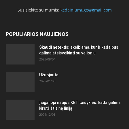
Susisiekite su mumis:
kedainiumuge@gmail.com
POPULIARIOS NAUJIENOS
Skaudi netektis: skelbiama, kur ir kada bus
galima atsisveikinti su velioniu
2025/08/04
Užuojauta
2025/01/03
Įsigalioja naujos KET taisyklės: kada galima
kirsti ištisinę liniją
2024/12/01