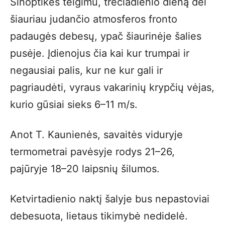
Sinoptikės teigimu, trečiadienio dieną dėl
šiauriau judančio atmosferos fronto
padaugės debesų, ypač šiaurinėje šalies
pusėje. Įdienojus čia kai kur trumpai ir
negausiai palis, kur ne kur gali ir
pagriaudėti, vyraus vakarinių krypčių vėjas,
kurio gūsiai sieks 6–11 m/s.
Anot T. Kaunienės, savaitės viduryje
termometrai pavėsyje rodys 21–26,
pajūryje 18–20 laipsnių šilumos.
Ketvirtadienio naktį šalyje bus nepastoviai
debesuota, lietaus tikimybė nedidelė.