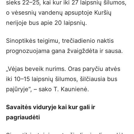
sieks 22–25, kai kur iki 27 laipsnių šilumos,
o vėsesnių vandenų apsuptoje Kuršių
nerijoje bus apie 20 laipsnių.
Sinoptikės teigimu, trečiadienio naktis
prognozuojama gana žvaigždėta ir sausa.
„Vėjas beveik nurims. Oras paryčiu atvės
iki 10–15 laipsnių šilumos, šilčiausia bus
pajūryje“, – sako T. Kaunienė.
Savaitės viduryje kai kur gali ir
pagriaudėti