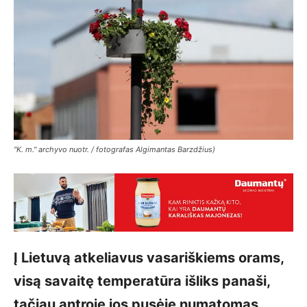
"K. m." archyvo nuotr. / fotografas Algimantas Barzdžius)
Į Lietuvą atkeliavus vasariškiems orams,
visą savaitę temperatūra išliks panaši,
tačiau antroje jos pusėje numatomas