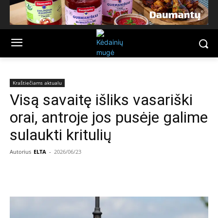
Kraštiečiams aktualu
Visą savaitę išliks vasariški
orai, antroje jos pusėje galime
sulaukti kritulių
Autorius
ELTA
-
2026/06/23
Facebook
Email