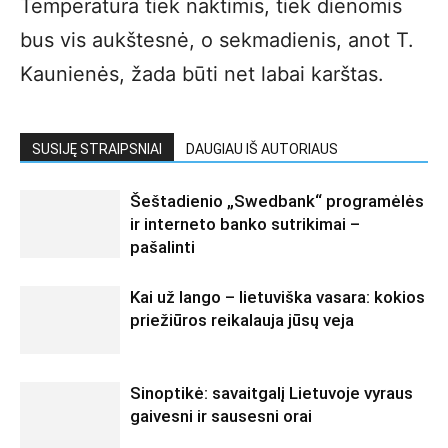
Temperatūra tiek naktimis, tiek dienomis
bus vis aukštesnė, o sekmadienis, anot T.
Kaunienės, žada būti net labai karštas.
SUSIJĘ STRAIPSNIAI
DAUGIAU IŠ AUTORIAUS
Šeštadienio „Swedbank“ programėlės
ir interneto banko sutrikimai –
pašalinti
Kai už lango – lietuviška vasara: kokios
priežiūros reikalauja jūsų veja
Sinoptikė: savaitgalį Lietuvoje vyraus
gaivesni ir sausesni orai