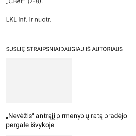
„CBet” (7-8).
LKL inf. ir nuotr.
SUSIJĘ STRAIPSNIAI
DAUGIAU IŠ AUTORIAUS
„Nevėžis” antrąjį pirmenybių ratą pradėjo
pergale išvykoje