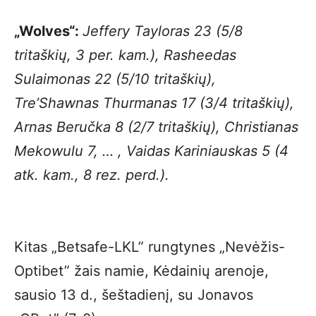
„Wolves“:
Jeffery Tayloras 23 (5/8
tritaškių, 3 per. kam.), Rasheedas
Sulaimonas 22 (5/10 tritaškių),
Tre’Shawnas Thurmanas 17 (3/4 tritaškių),
Arnas Beručka 8 (2/7 tritaškių), Christianas
Mekowulu 7, … , Vaidas Kariniauskas 5 (4
atk. kam., 8 rez. perd.).
Kitas „Betsafe-LKL” rungtynes „Nevėžis-
Optibet” žais namie, Kėdainių arenoje,
sausio 13 d., šeštadienį, su Jonavos