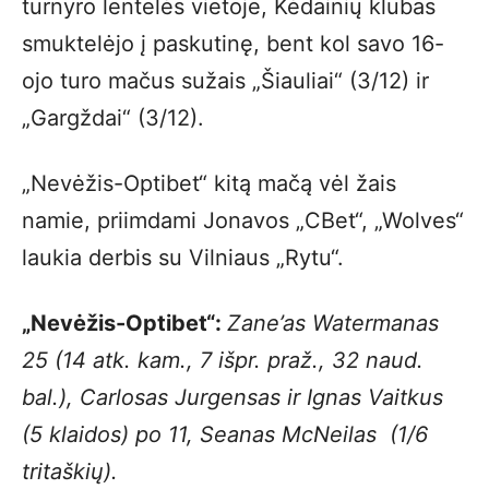
turnyro lentelės vietoje, Kėdainių klubas
smuktelėjo į paskutinę, bent kol savo 16-
ojo turo mačus sužais „Šiauliai“ (3/12) ir
„Gargždai“ (3/12).
„Nevėžis-Optibet“ kitą mačą vėl žais
namie, priimdami Jonavos „CBet“, „Wolves“
laukia derbis su Vilniaus „Rytu“.
„Nevėžis-Optibet“:
Zane’as Watermanas
25 (14 atk. kam., 7 išpr. praž., 32 naud.
bal.), Carlosas Jurgensas ir Ignas Vaitkus
(5 klaidos) po 11, Seanas McNeilas (1/6
tritaškių).