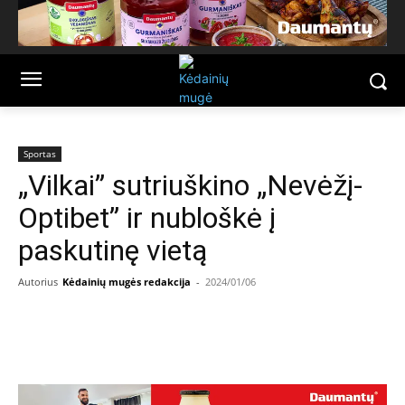
Sportas
„Vilkai” sutriuškino „Nevėžį-
Optibet” ir nubloškė į
paskutinę vietą
Autorius
Kėdainių mugės redakcija
-
2024/01/06
Facebook
Email