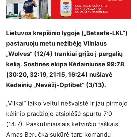
Lietuvos krepšinio lygoje („Betsafe-LKL“)
pastaruoju metu nežibėję Vilniaus
„Wolves“ (12/4) trankiai grįžo į pergalių
kelią. Sostinės ekipa Kėdainiuose 99:78
(30:20, 32:19, 21:15, 16:24) nušlavė
Kėdainių „Nevėžį-Optibet“ (3/13).
„Vilkai“ laiko veltui nešvaistė ir jau pirmojo
kėlinio pradžioje atsiplėšė spurtu 7:0
(14:7). Paskutiniaisiais ketvirčio taškais
Arnas Beručka sukūrė tarp komandų