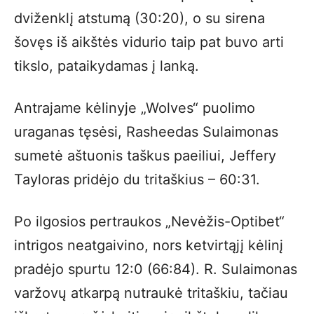
dviženklį atstumą (30:20), o su sirena
šovęs iš aikštės vidurio taip pat buvo arti
tikslo, pataikydamas į lanką.
Antrajame kėlinyje „Wolves“ puolimo
uraganas tęsėsi, Rasheedas Sulaimonas
sumetė aštuonis taškus paeiliui, Jeffery
Tayloras pridėjo du tritaškius – 60:31.
Po ilgosios pertraukos „Nevėžis-Optibet“
intrigos neatgaivino, nors ketvirtąjį kėlinį
pradėjo spurtu 12:0 (66:84). R. Sulaimonas
varžovų atkarpą nutraukė tritaškiu, tačiau