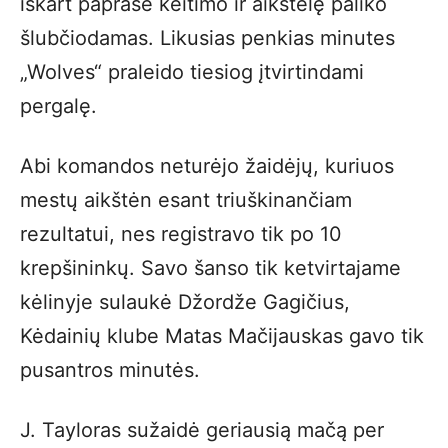
iškart paprašė keitimo ir aikštelę paliko
šlubčiodamas. Likusias penkias minutes
„Wolves“ praleido tiesiog įtvirtindami
pergalę.
Abi komandos neturėjo žaidėjų, kuriuos
mestų aikštėn esant triuškinančiam
rezultatui, nes registravo tik po 10
krepšininkų. Savo šanso tik ketvirtajame
kėlinyje sulaukė Džordže Gagičius,
Kėdainių klube Matas Mačijauskas gavo tik
pusantros minutės.
J. Tayloras sužaidė geriausią mačą per