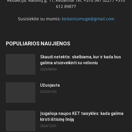
Redakcija: Radvilų g. 11, Kėdainiai Tel: +370 347 52277 +370
612 89877
Susisiekite su mumis:
kedainiumuge@gmail.com
POPULIARIOS NAUJIENOS
Skaudi netektis: skelbiama, kur ir kada bus
galima atsisveikinti su velioniu
2025/08/04
Užuojauta
2025/01/03
Įsigalioja naujos KET taisyklės: kada galima
kirsti ištisinę liniją
2024/12/01