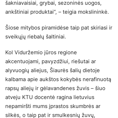
šakniavaisiai, grybai, sezoninės uogos,
ankštiniai produktai“, – teigia mokslininkė.
Šiose mitybos piramidėse taip pat skiriasi ir
sveikųjų riebalų šaltiniai.
Kol Viduržemio jūros regione
akcentuojami, pavyzdžiui, riešutai ar
alyvuogių aliejus, Šiaurės šalių dietoje
kalbama apie aukštos kokybės nerafinuotą
rapsų aliejų ir gėlavandenes žuvis – šiuo
atveju KTU docentė ragina lietuvius
nepamiršti mums įprastos skumbrės ar
silkės, o taip pat ir smulkesnių žuvų,