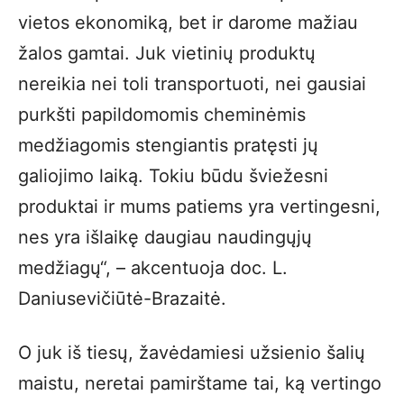
vietos ekonomiką, bet ir darome mažiau
žalos gamtai. Juk vietinių produktų
nereikia nei toli transportuoti, nei gausiai
purkšti papildomomis cheminėmis
medžiagomis stengiantis pratęsti jų
galiojimo laiką. Tokiu būdu šviežesni
produktai ir mums patiems yra vertingesni,
nes yra išlaikę daugiau naudingųjų
medžiagų“, – akcentuoja doc. L.
Daniusevičiūtė-Brazaitė.
O juk iš tiesų, žavėdamiesi užsienio šalių
maistu, neretai pamirštame tai, ką vertingo