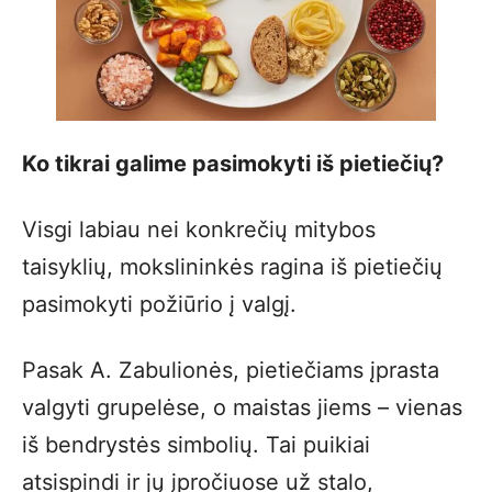
Ko tikrai galime pasimokyti iš pietiečių?
Visgi labiau nei konkrečių mitybos
taisyklių, mokslininkės ragina iš pietiečių
pasimokyti požiūrio į valgį.
Pasak A. Zabulionės, pietiečiams įprasta
valgyti grupelėse, o maistas jiems – vienas
iš bendrystės simbolių. Tai puikiai
atsispindi ir jų įpročiuose už stalo,