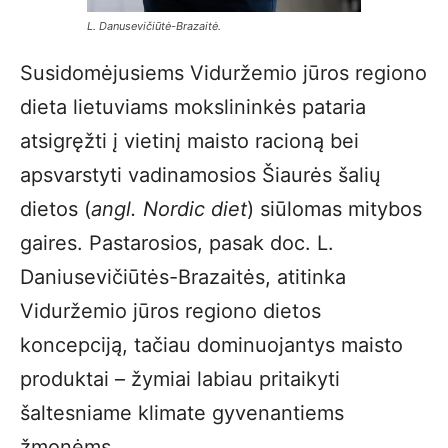
L. Danusevičiūtė-Brazaitė.
Susidomėjusiems Viduržemio jūros regiono
dieta lietuviams mokslininkės pataria
atsigręžti į vietinį maisto racioną bei
apsvarstyti vadinamosios Šiaurės šalių
dietos (
angl. Nordic diet
) siūlomas mitybos
gaires. Pastarosios, pasak doc. L.
Daniusevičiūtės-Brazaitės, atitinka
Viduržemio jūros regiono dietos
koncepciją, tačiau dominuojantys maisto
produktai – žymiai labiau pritaikyti
šaltesniame klimate gyvenantiems
žmonėms.