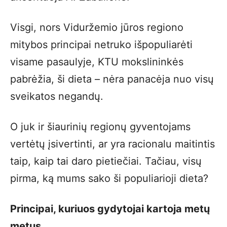
Visgi, nors Viduržemio jūros regiono
mitybos principai netruko išpopuliarėti
visame pasaulyje, KTU mokslininkės
pabrėžia, ši dieta – nėra panacėja nuo visų
sveikatos negandų.
O juk ir šiaurinių regionų gyventojams
vertėtų įsivertinti, ar yra racionalu maitintis
taip, kaip tai daro pietiečiai. Tačiau, visų
pirma, ką mums sako ši populiarioji dieta?
Principai, kuriuos gydytojai kartoja metų
metus