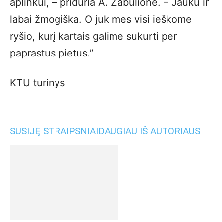
aplinkui, – priduria A. Zabulionė. – Jauku ir
labai žmogiška. O juk mes visi ieškome
ryšio, kurį kartais galime sukurti per
paprastus pietus.”
KTU turinys
SUSIJĘ STRAIPSNIAI
DAUGIAU IŠ AUTORIAUS