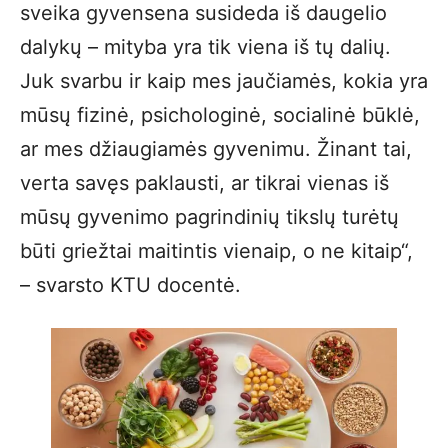
sveika gyvensena susideda iš daugelio
dalykų – mityba yra tik viena iš tų dalių.
Juk svarbu ir kaip mes jaučiamės, kokia yra
mūsų fizinė, psichologinė, socialinė būklė,
ar mes džiaugiamės gyvenimu. Žinant tai,
verta savęs paklausti, ar tikrai vienas iš
mūsų gyvenimo pagrindinių tikslų turėtų
būti griežtai maitintis vienaip, o ne kitaip“,
– svarsto KTU docentė.