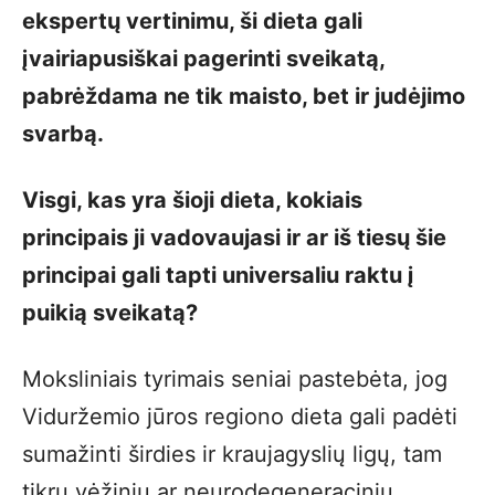
ekspertų vertinimu, ši dieta gali
įvairiapusiškai pagerinti sveikatą,
pabrėždama ne tik maisto, bet ir judėjimo
svarbą.
Visgi, kas yra šioji dieta, kokiais
principais ji vadovaujasi ir ar iš tiesų šie
principai gali tapti universaliu raktu į
puikią sveikatą?
Moksliniais tyrimais seniai pastebėta, jog
Viduržemio jūros regiono dieta gali padėti
sumažinti širdies ir kraujagyslių ligų, tam
tikrų vėžinių ar neurodegeneracinių