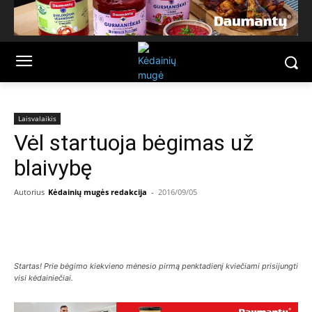
Laisvalaikis
Vėl startuoja bėgimas už
blaivybę
Autorius
Kėdainių mugės redakcija
-
2016/09/05
Facebook
Email
Startas! Prie bėgimo kiekvieno mėnesio pirmą penktadienį kviečiami prisijungti
visi kėdainiečiai.