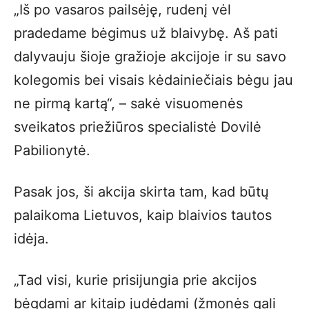
„Iš po vasaros pailsėję, rudenį vėl
pradedame bėgimus už blaivybę. Aš pati
dalyvauju šioje gražioje akcijoje ir su savo
kolegomis bei visais kėdainiečiais bėgu jau
ne pirmą kartą“, – sakė visuomenės
sveikatos priežiūros specialistė Dovilė
Pabilionytė.
Pasak jos, ši akcija skirta tam, kad būtų
palaikoma Lietuvos, kaip blaivios tautos
idėja.
„Tad visi, kurie prisijungia prie akcijos
bėgdami ar kitaip judėdami (žmonės gali