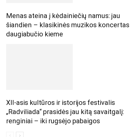
Menas ateina į kėdainiečių namus: jau
šiandien – klasikinės muzikos koncertas
daugiabučio kieme
XII-asis kultūros ir istorijos festivalis
„Radviliada“ prasidės jau kitą savaitgalį:
renginiai – iki rugsėjo pabaigos