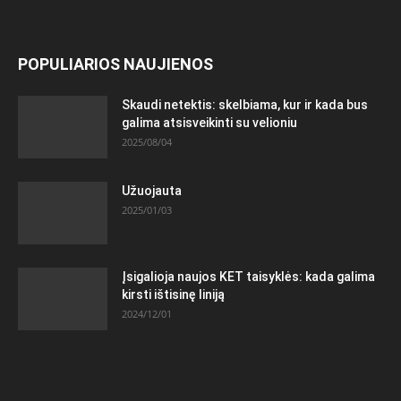
POPULIARIOS NAUJIENOS
Skaudi netektis: skelbiama, kur ir kada bus
galima atsisveikinti su velioniu
2025/08/04
Užuojauta
2025/01/03
Įsigalioja naujos KET taisyklės: kada galima
kirsti ištisinę liniją
2024/12/01