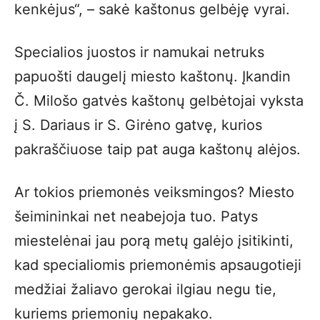
kenkėjus“, – sakė kaštonus gelbėję vyrai.
Specialios juostos ir namukai netruks
papuošti daugelį miesto kaštonų. Įkandin
Č. Milošo gatvės kaštonų gelbėtojai vyksta
į S. Dariaus ir S. Girėno gatvę, kurios
pakraščiuose taip pat auga kaštonų alėjos.
Ar tokios priemonės veiksmingos? Miesto
šeimininkai net neabejoja tuo. Patys
miestelėnai jau porą metų galėjo įsitikinti,
kad specialiomis priemonėmis apsaugotieji
medžiai žaliavo gerokai ilgiau negu tie,
kuriems priemonių nepakako.