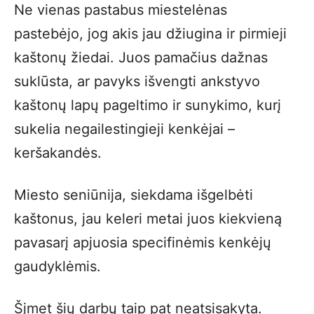
Ne vienas pastabus miestelėnas
pastebėjo, jog akis jau džiugina ir pirmieji
kaštonų žiedai. Juos pamačius dažnas
suklūsta, ar pavyks išvengti ankstyvo
kaštonų lapų pageltimo ir sunykimo, kurį
sukelia negailestingieji kenkėjai –
keršakandės.
Miesto seniūnija, siekdama išgelbėti
kaštonus, jau keleri metai juos kiekvieną
pavasarį apjuosia specifinėmis kenkėjų
gaudyklėmis.
Šįmet šių darbų taip pat neatsisakyta.