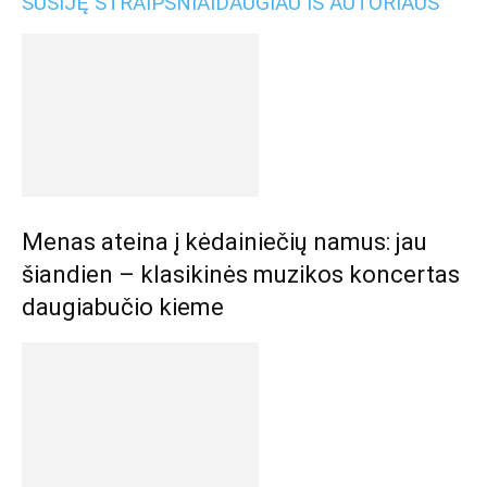
SUSIJĘ STRAIPSNIAI
DAUGIAU IŠ AUTORIAUS
Menas ateina į kėdainiečių namus: jau
šiandien – klasikinės muzikos koncertas
daugiabučio kieme