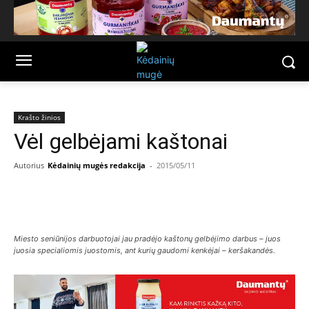
Krašto žinios
Vėl gelbėjami kaštonai
Autorius
Kėdainių mugės redakcija
-
2015/05/11
Facebook
Email
Miesto seniūnijos darbuotojai jau pradėjo kaštonų gelbėjimo darbus – juos
juosia specialiomis juostomis, ant kurių gaudomi kenkėjai – keršakandės.