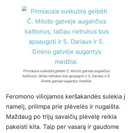
Pirmiausia suskubta gelbėti Č. Milošo gatvėje augančius
kaštonus, tačiau netrukus bus apsaugoti ir S. Dariaus ir S.
Girėno gatvėje augantys medžiai.
Feromono viliojamos keršakandės sulekia į
namelį, prilimpa prie plėvelės ir nugaišta.
Maždaug po trijų savaičių plėvelę reikia
pakeisti kita. Taip per vasarą ir gaudome