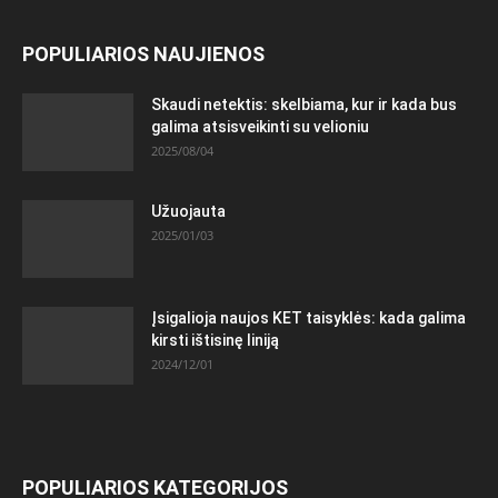
POPULIARIOS NAUJIENOS
Skaudi netektis: skelbiama, kur ir kada bus
galima atsisveikinti su velioniu
2025/08/04
Užuojauta
2025/01/03
Įsigalioja naujos KET taisyklės: kada galima
kirsti ištisinę liniją
2024/12/01
POPULIARIOS KATEGORIJOS