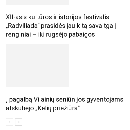
XII-asis kultūros ir istorijos festivalis
„Radviliada“ prasidės jau kitą savaitgalį:
renginiai – iki rugsėjo pabaigos
Į pagalbą Vilainių seniūnijos gyventojams
atskubėjo „Kelių priežiūra”