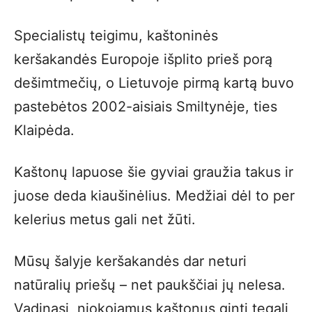
Specialistų teigimu, kaštoninės
keršakandės Europoje išplito prieš porą
dešimtmečių, o Lietuvoje pirmą kartą buvo
pastebėtos 2002-aisiais Smiltynėje, ties
Klaipėda.
Kaštonų lapuose šie gyviai graužia takus ir
juose deda kiaušinėlius. Medžiai dėl to per
kelerius metus gali net žūti.
Mūsų šalyje keršakandės dar neturi
natūralių priešų – net paukščiai jų nelesa.
Vadinasi, niokojamus kaštonus ginti tegali