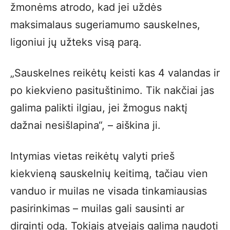
žmonėms atrodo, kad jei uždės
maksimalaus sugeriamumo sauskelnes,
ligoniui jų užteks visą parą.
„Sauskelnes reikėtų keisti kas 4 valandas ir
po kiekvieno pasituštinimo. Tik nakčiai jas
galima palikti ilgiau, jei žmogus naktį
dažnai nesišlapina“, – aiškina ji.
Intymias vietas reikėtų valyti prieš
kiekvieną sauskelnių keitimą, tačiau vien
vanduo ir muilas ne visada tinkamiausias
pasirinkimas – muilas gali sausinti ar
dirginti odą. Tokiais atvejais galima naudoti