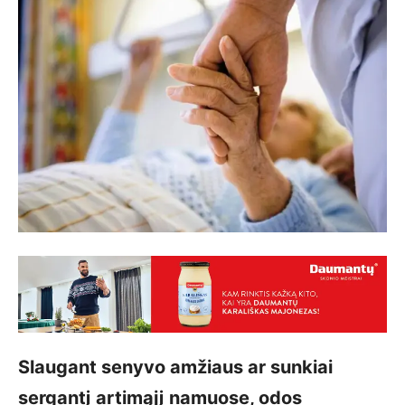
Slaugant senyvo amžiaus ar sunkiai
sergantį artimąjį namuose, odos