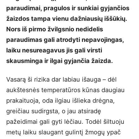
paraudimai, pragulos ir sunkiai gyjančios
žaizdos tampa vienu dažniausių iššūkių.
Nors iš pirmo žvilgsnio nedidelis
paraudimas gali atrodyti nepavojingas,
laiku nesureagavus jis gali virsti
skausminga ir ilgai gyjančia žaizda.
Vasarą ši rizika dar labiau išauga – dėl
aukštesnės temperatūros kūnas daugiau
prakaituoja, oda ilgiau išlieka drėgna,
greičiau sudirgsta, o jau atsiradę
pažeidimai gali gyti lėčiau. Todėl šiltuoju
metų laiku slaugant gulintį žmogų ypač