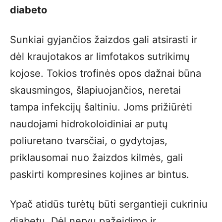
diabeto
Sunkiai gyjančios žaizdos gali atsirasti ir
dėl kraujotakos ar limfotakos sutrikimų
kojose. Tokios trofinės opos dažnai būna
skausmingos, šlapiuojančios, neretai
tampa infekcijų šaltiniu. Joms prižiūrėti
naudojami hidrokoloidiniai ar putų
poliuretano tvarsčiai, o gydytojas,
priklausomai nuo žaizdos kilmės, gali
paskirti kompresines kojines ar bintus.
Ypač atidūs turėtų būti sergantieji cukriniu
diabetu. Dėl nervų pažeidimo ir