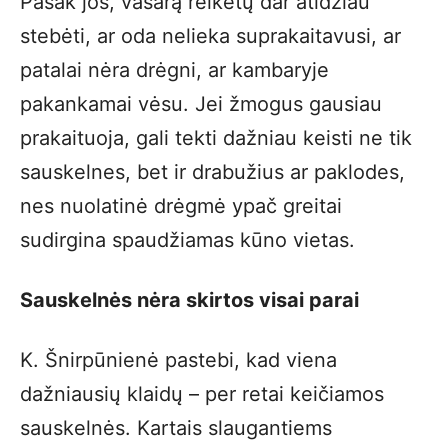
Pasak jos, vasarą reikėtų dar atidžiau
stebėti, ar oda nelieka suprakaitavusi, ar
patalai nėra drėgni, ar kambaryje
pakankamai vėsu. Jei žmogus gausiau
prakaituoja, gali tekti dažniau keisti ne tik
sauskelnes, bet ir drabužius ar paklodes,
nes nuolatinė drėgmė ypač greitai
sudirgina spaudžiamas kūno vietas.
Sauskelnės nėra skirtos visai parai
K. Šnirpūnienė pastebi, kad viena
dažniausių klaidų – per retai keičiamos
sauskelnės. Kartais slaugantiems