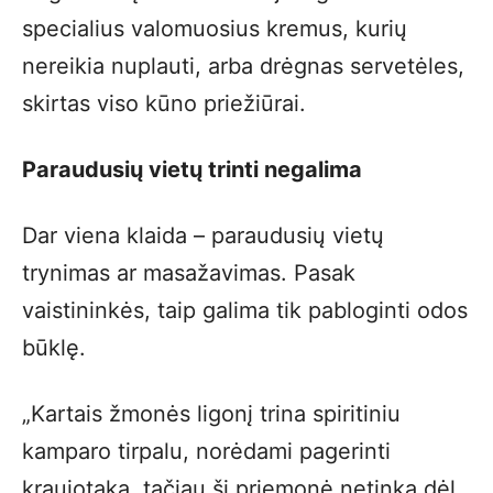
specialius valomuosius kremus, kurių
nereikia nuplauti, arba drėgnas servetėles,
skirtas viso kūno priežiūrai.
Paraudusių vietų trinti negalima
Dar viena klaida – paraudusių vietų
trynimas ar masažavimas. Pasak
vaistininkės, taip galima tik pabloginti odos
būklę.
„Kartais žmonės ligonį trina spiritiniu
kamparo tirpalu, norėdami pagerinti
kraujotaką, tačiau ši priemonė netinka dėl