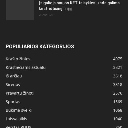
Įsigalioja naujos KET taisyklės: kada galima
kirsti ištisinę liniją
2024/12/01
POPULIARIOS KATEGORIJOS
Krašto žinios
4975
Kraštiečiams aktualu
3821
Iš arčiau
3618
Sirenos
3318
Pravartu žinoti
2576
Sportas
1569
Būkime sveiki
1068
Laisvalaikis
1040
Verslas PLIUS
850