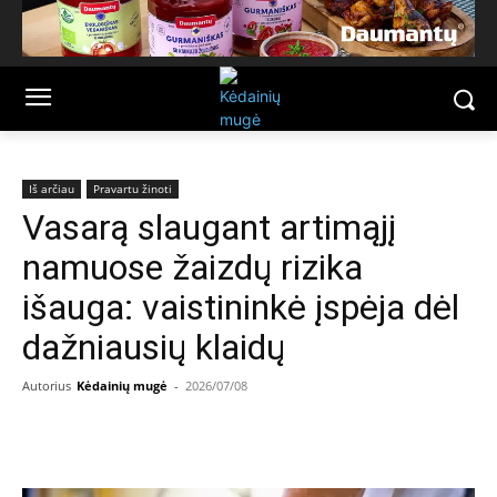
Iš arčiau
Pravartu žinoti
Vasarą slaugant artimąjį
namuose žaizdų rizika
išauga: vaistininkė įspėja dėl
dažniausių klaidų
Autorius
Kėdainių mugė
-
2026/07/08
Facebook
Email