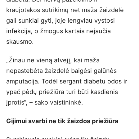
kraujotakos sutrikimų net maža žaizdelė
gali sunkiai gyti, joje lengviau vystosi
infekcija, o žmogus kartais nejaučia
skausmo.
„Žinau ne vieną atvejį, kai maža
nepastebėta žaizdelė baigėsi galūnės
amputacija. Todėl sergant diabetu odos ir
ypač pėdų priežiūra turi būti kasdienis
įprotis“, – sako vaistininkė.
Gijimui svarbi ne tik žaizdos priežiūra