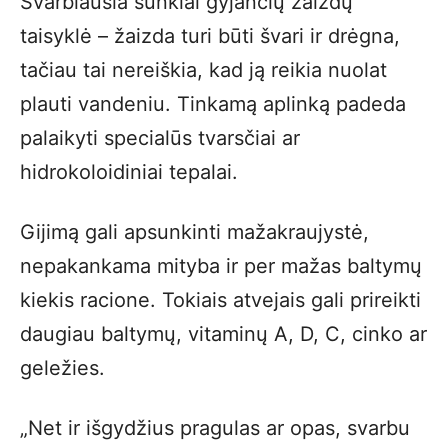
Svarbiausia sunkiai gyjančių žaizdų
taisyklė – žaizda turi būti švari ir drėgna,
tačiau tai nereiškia, kad ją reikia nuolat
plauti vandeniu. Tinkamą aplinką padeda
palaikyti specialūs tvarsčiai ar
hidrokoloidiniai tepalai.
Gijimą gali apsunkinti mažakraujystė,
nepakankama mityba ir per mažas baltymų
kiekis racione. Tokiais atvejais gali prireikti
daugiau baltymų, vitaminų A, D, C, cinko ar
geležies.
„Net ir išgydžius pragulas ar opas, svarbu