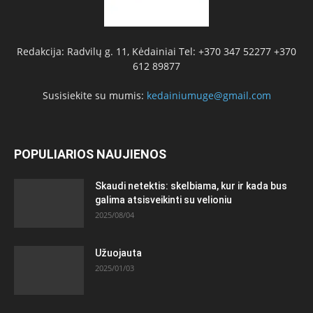
Redakcija: Radvilų g. 11, Kėdainiai Tel: +370 347 52277 +370
612 89877
Susisiekite su mumis:
kedainiumuge@gmail.com
POPULIARIOS NAUJIENOS
Skaudi netektis: skelbiama, kur ir kada bus
galima atsisveikinti su velioniu
2025/08/04
Užuojauta
2025/01/03