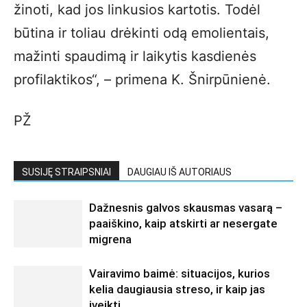
žinoti, kad jos linkusios kartotis. Todėl
būtina ir toliau drėkinti odą emolientais,
mažinti spaudimą ir laikytis kasdienės
profilaktikos“, – primena K. Šnirpūnienė.
PŽ
SUSIJĘ STRAIPSNIAI
DAUGIAU IŠ AUTORIAUS
Dažnesnis galvos skausmas vasarą –
paaiškino, kaip atskirti ar nesergate
migrena
Vairavimo baimė: situacijos, kurios
kelia daugiausia streso, ir kaip jas
įveikti