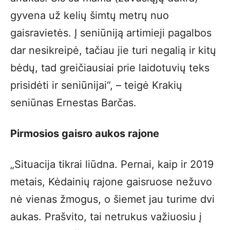
gyvena už kelių šimtų metrų nuo
gaisravietės. Į seniūniją artimieji pagalbos
dar nesikreipė, tačiau jie turi negalią ir kitų
bėdų, tad greičiausiai prie laidotuvių teks
prisidėti ir seniūnijai“, – teigė Krakių
seniūnas Ernestas Barčas.
Pirmosios gaisro aukos rajone
„Situacija tikrai liūdna. Pernai, kaip ir 2019
metais, Kėdainių rajone gaisruose nežuvo
nė vienas žmogus, o šiemet jau turime dvi
aukas. Prašvito, tai netrukus važiuosiu į