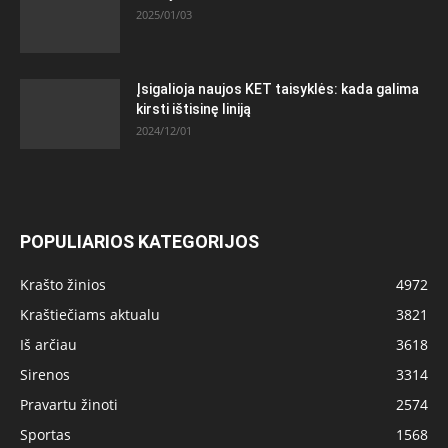
2025/01/03
Įsigalioja naujos KET taisyklės: kada galima
kirsti ištisinę liniją
2024/12/01
POPULIARIOS KATEGORIJOS
Krašto žinios
4972
Kraštiečiams aktualu
3821
Iš arčiau
3618
Sirenos
3314
Pravartu žinoti
2574
Sportas
1568