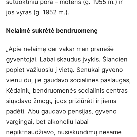
sutuoktinių pora – moteris (g. 1955 m.) ir
jos vyras (g. 1952 m.).
Nelaimė sukrėtė bendruomenę
„Apie nelaimę dar vakar man pranešė
gyventojai. Labai skaudus įvykis. Šiandien
popiet važiuosiu į vietą. Senukai gyveno
vienu du, jie gaudavo socialines paslaugas,
Kėdainių bendruomenės socialinis centras
siųsdavo žmogų juos prižiūrėti ir jiems
padėti. Abu gaudavo pensijas, gyveno
vargingai, bet alkoholiu labai
nepiktnaudžiavo, nusiskundimų nesame