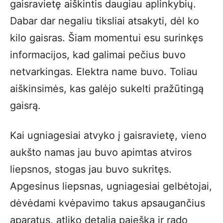
gaisravietę aiškintis daugiau aplinkybių.
Dabar dar negaliu tiksliai atsakyti, dėl ko
kilo gaisras. Šiam momentui esu surinkęs
informacijos, kad galimai pečius buvo
netvarkingas. Elektra name buvo. Toliau
aiškinsimės, kas galėjo sukelti pražūtingą
gaisrą.
Kai ugniagesiai atvyko į gaisravietę, vieno
aukšto namas jau buvo apimtas atviros
liepsnos, stogas jau buvo sukritęs.
Apgesinus liepsnas, ugniagesiai gelbėtojai,
dėvėdami kvėpavimo takus apsaugančius
aparatus, atliko detalią paiešką ir rado