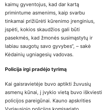
kaimų gyventojus, kad dar kartą
primintume asmenims, kaip svarbu
tinkamai prižiūrėti kūrenimo įrenginius,
įspėti, kokios skaudžios gali būti
pasekmės, kad žmonės susimąstytų ir
labiau saugotų savo gyvybes“, – sakė
Kėdainių ugniagesių vadovas.
Policija irgi pradėjo tyrimą
Kai gaisravietėje buvo aptikti žuvusių
asmenų kūnai, į įvykio vietą buvo iškviesti
policijos pareigūnai. Kauno apskrities
Vyriausiojo policijos komisariato