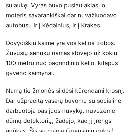
sulaukę. Vyras buvo pusiau aklas, o
moteris savarankiškai dar nuvažiuodavo
autobusu ir į Kėdainius, ir į Krakes.
Dovydiškių kaime yra vos kelios trobos.
Žuvusių senukų namas stovėjo už kokių
100 metrų nuo pagrindinio kelio, kitąpus
gyveno kaimynai.
Namą tie žmonės šildėsi kūrendami krosnį.
Dar užpraeitą vasarą buvome su socialine
darbuotoja pas juos nuvykę, nuvežėme
dūmų detektorių, žadėjo, kad jį įrengs
anūkas. Šis su mama (žuvusiųjų dukra)