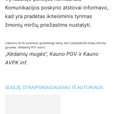
Komunikacijos poskyrio atstovai informavo,
kad yra pradėtas ikiteisminis tyrimas
žmonių mirčių priežastims nustatyti.
Liepsnos ne tik suniokojo gyvenamąjį namą, bet ir pasiglemžė dviejų žmonių
gyvybes. (Kėdainių
PGT nuotr.)
„
Kėdainių mugės“, Kauno PGV ir Kauno
AVPK inf.
SUSIJĘ STRAIPSNIAI
DAUGIAU IŠ AUTORIAUS