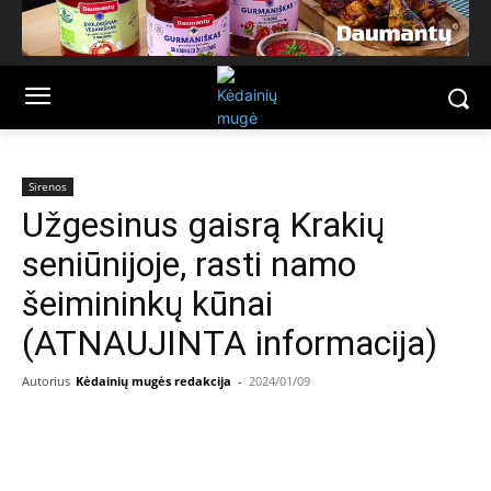
Sirenos
Užgesinus gaisrą Krakių
seniūnijoje, rasti namo
šeimininkų kūnai
(ATNAUJINTA informacija)
Autorius
Kėdainių mugės redakcija
-
2024/01/09
Facebook
Email