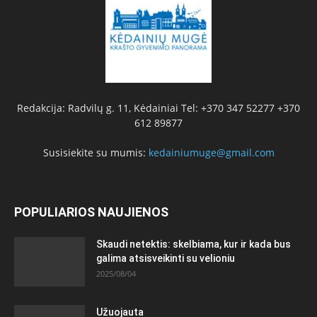
Redakcija: Radvilų g. 11, Kėdainiai Tel: +370 347 52277 +370
612 89877
Susisiekite su mumis:
kedainiumuge@gmail.com
POPULIARIOS NAUJIENOS
Skaudi netektis: skelbiama, kur ir kada bus
galima atsisveikinti su velioniu
2025/08/04
Užuojauta