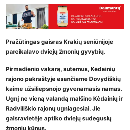
Pražūtingas gaisras Krakių seniūnijoje
pareikalavo dviejų žmonių gyvybių
.
Pirmadienio vakarą, sutemus, Kėdainių
rajono pakraštyje esančiame Dovydiškių
kaime užsiliepsnojo gyvenamasis namas.
Ugnį ne vieną valandą malšino Kėdainių ir
Radviliškio rajonų ugniagesiai. Jie
gaisravietėje aptiko dviejų sudegusių
žmonių kūnus.