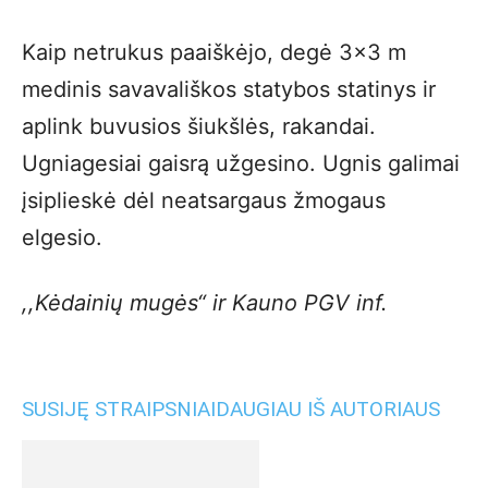
Kaip netrukus paaiškėjo, degė 3×3 m
medinis savavališkos statybos statinys ir
aplink buvusios šiukšlės, rakandai.
Ugniagesiai gaisrą užgesino. Ugnis galimai
įsiplieskė dėl neatsargaus žmogaus
elgesio.
,,Kėdainių mugės“ ir Kauno PGV inf.
SUSIJĘ STRAIPSNIAI
DAUGIAU IŠ AUTORIAUS