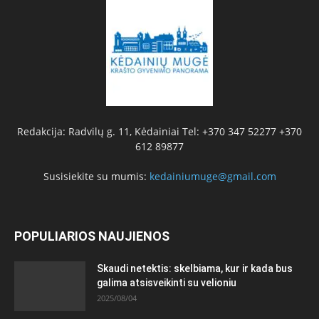
Redakcija: Radvilų g. 11, Kėdainiai Tel: +370 347 52277 +370
612 89877
Susisiekite su mumis:
kedainiumuge@gmail.com
POPULIARIOS NAUJIENOS
Skaudi netektis: skelbiama, kur ir kada bus
galima atsisveikinti su velioniu
2025/08/04