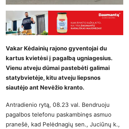
Vakar Kėdainių rajono gyventojai du
kartus kvietėsi į pagalbą ugniagesius.
Vienu atveju dūmai pastebėti galimai
statybvietėje, kitu atveju liepsnos
siautėjo ant Nevėžio kranto.
Antradienio rytą, 08.23 val. Bendruoju
pagalbos telefonu paskambinęs asmuo
pranešė, kad Pelėdnagių sen., Juciūnų k.,