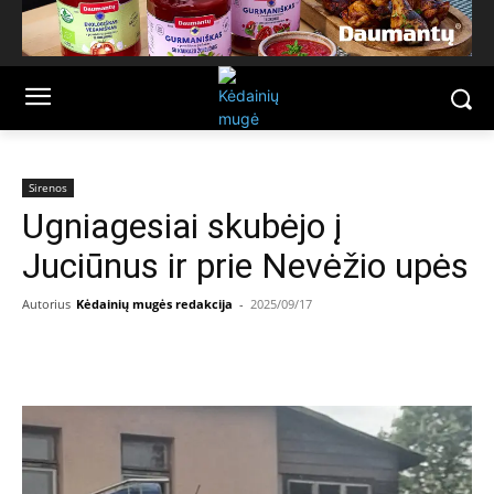
Sirenos
Ugniagesiai skubėjo į
Juciūnus ir prie Nevėžio upės
Autorius
Kėdainių mugės redakcija
-
2025/09/17
Facebook
Email