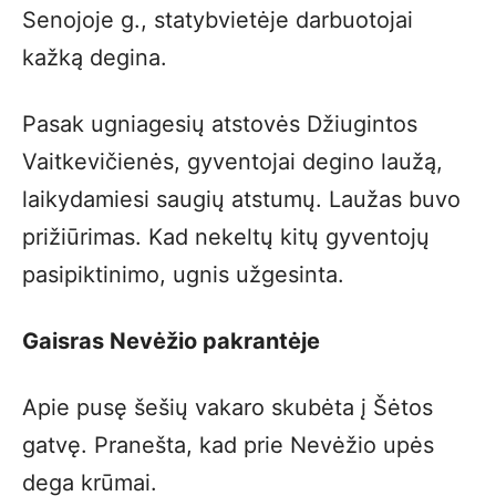
Senojoje g., statybvietėje darbuotojai
kažką degina.
Pasak ugniagesių atstovės Džiugintos
Vaitkevičienės, gyventojai degino laužą,
laikydamiesi saugių atstumų. Laužas buvo
prižiūrimas. Kad nekeltų kitų gyventojų
pasipiktinimo, ugnis užgesinta.
Gaisras Nevėžio pakrantėje
Apie pusę šešių vakaro skubėta į Šėtos
gatvę. Pranešta, kad prie Nevėžio upės
dega krūmai.