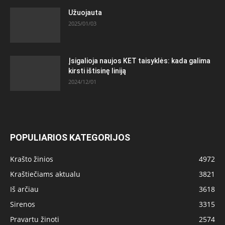
Užuojauta
2025/01/03
Įsigalioja naujos KET taisyklės: kada galima
kirsti ištisinę liniją
2024/12/01
POPULIARIOS KATEGORIJOS
Krašto žinios
4972
Kraštiečiams aktualu
3821
Iš arčiau
3618
Sirenos
3315
Pravartu žinoti
2574