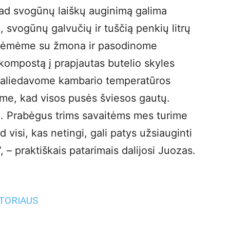
kad svogūnų laiškų auginimą galima
ų, svogūnų galvučių ir tuščią penkių litrų
us ėmėme su žmona ir pasodinome
kompostą į prapjautas butelio skyles
paliedavome kambario temperatūros
ome, kad visos pusės šviesos gautų.
tai. Prabėgus trims savaitėms mes turime
visi, kas netingi, gali patys užsiauginti
, – praktiškais patarimais dalijosi Juozas.
UTORIAUS