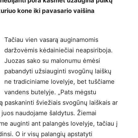
o nebijanti pora kasmet užaugina puikų
 kuriuo kone iki pavasario vaišina
Tačiau vien vasarą auginamomis
daržovėmis kėdainiečiai neapsiriboja.
Juozas sako su malonumu ėmėsi
pabandyti užsiauginti svogūnų laiškų
ne tradiciniame lovelyje, bet tuščiame
vandens butelyje. „Pats mėgstu
 paskaninti šviežiais svogūnų laiškais ar
i juos naudojame šaldytus. Žiemai
 auginti ant palangės lovelyje, tačiau į
nsi. O ir visų palangių apstatyti