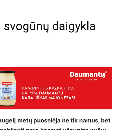
– svogūnų daigykla
mail
augelį metų puoselėja ne tik namus, bet