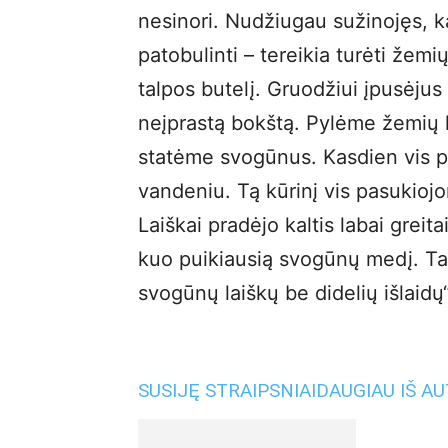
nesinori. Nudžiugau sužinojęs, 
patobulinti – tereikia turėti žemi
talpos butelį. Gruodžiui įpusėj
neįprastą bokštą. Pylėme žemių 
statėme svogūnus. Kasdien vis 
vandeniu. Tą kūrinį vis pasukioj
Laiškai pradėjo kaltis labai grei
kuo puikiausią svogūnų medį. Tad 
svogūnų laiškų be didelių išlaidų“
SUSIJĘ STRAIPSNIAI
DAUGIAU IŠ A