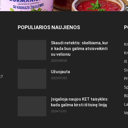
POPULIARIOS NAUJIENOS
P
Skaudi netektis: skelbiama, kur
Kr
ir kada bus galima atsisveikinti
Kr
su velioniu
2025/08/04
Iš
S
Užuojauta
47
2025/01/03
Pr
S
Bū
Įsigalioja naujos KET taisyklės:
La
kada galima kirsti ištisinę liniją
2024/12/01
Ve