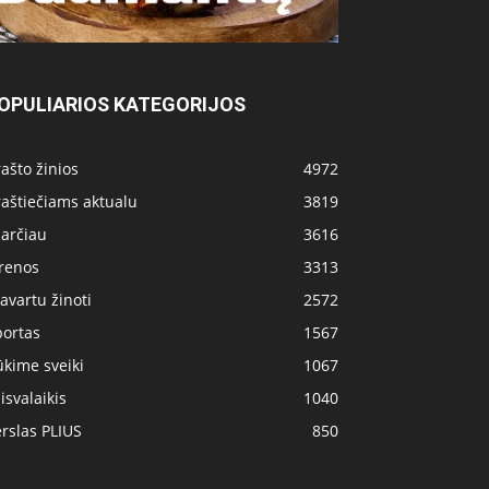
OPULIARIOS KATEGORIJOS
ašto žinios
4972
aštiečiams aktualu
3819
 arčiau
3616
irenos
3313
avartu žinoti
2572
portas
1567
kime sveiki
1067
isvalaikis
1040
rslas PLIUS
850