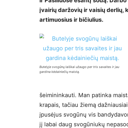
ir Pašiliuose esantį sodą. Darb
įvairių daržovių ir vaisių derlių,
artimuosius ir bičiulius.
Butelyje svogūnų laiškai užaugo per tris savaites ir jau
gardina kėdainiečių maistą.
šeimininkauti. Man patinka maistą
krapais, tačiau žiemą dažniausia
įpusėjus svogūnų vis bandydavome
jį labai daug svogūniukų nepasodi