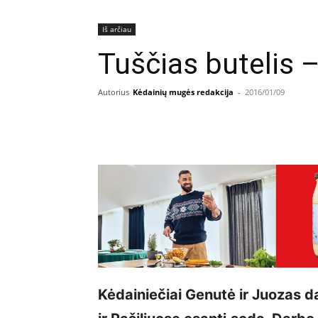
Iš arčiau
Tuščias butelis 
Autorius
Kėdainių mugės redakcija
-
2016/01/09
Facebook
E
Dalintis
Kėdainiečiai Genutė ir Juozas d