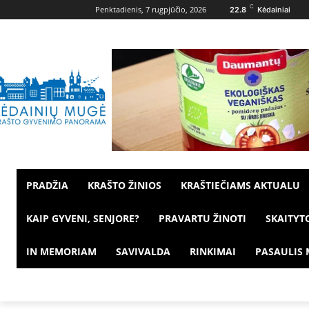
C
Penktadienis, 7 rugpjūčio, 2026
22.8
Kėdainiai
PRADŽIA
KRAŠTO ŽINIOS
KRAŠTIEČIAMS AKTUALU
KAIP GYVENI, SENJORE?
PRAVARTU ŽINOTI
SKAITYT
IN MEMORIAM
SAVIVALDA
RINKIMAI
PASAULIS