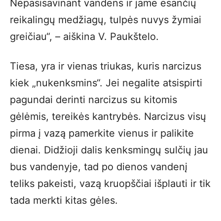
Nepasisavinant vandens ir jame esančių
reikalingų medžiagų, tulpės nuvys žymiai
greičiau“, – aiškina V. Paukštelo.
Tiesa, yra ir vienas triukas, kuris narcizus
kiek „nukenksmins“. Jei negalite atsispirti
pagundai derinti narcizus su kitomis
gėlėmis, tereikės kantrybės. Narcizus visų
pirma į vazą pamerkite vienus ir palikite
dienai. Didžioji dalis kenksmingų sulčių jau
bus vandenyje, tad po dienos vandenį
teliks pakeisti, vazą kruopščiai išplauti ir tik
tada merkti kitas gėles.