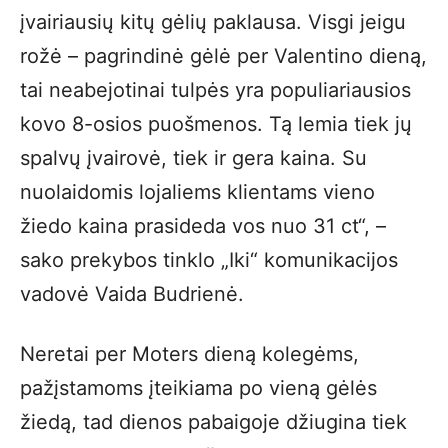
įvairiausių kitų gėlių paklausa. Visgi jeigu
rožė – pagrindinė gėlė per Valentino dieną,
tai neabejotinai tulpės yra populiariausios
kovo 8-osios puošmenos. Tą lemia tiek jų
spalvų įvairovė, tiek ir gera kaina. Su
nuolaidomis lojaliems klientams vieno
žiedo kaina prasideda vos nuo 31 ct“, –
sako prekybos tinklo „Iki“ komunikacijos
vadovė Vaida Budrienė.
Neretai per Moters dieną kolegėms,
pažįstamoms įteikiama po vieną gėlės
žiedą, tad dienos pabaigoje džiugina tiek