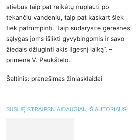
stiebus taip pat reikėtų nuplauti po
tekančiu vandeniu, taip pat kaskart šiek
tiek patrumpinti. Taip sudarysite geresnes
sąlygas joms išlikti gyvybingomis ir savo
žiedais džiuginti akis ilgesnį laiką“, –
primena V. Paukštelo.
Šaltinis: pranešimas žiniasklaidai
SUSIJĘ STRAIPSNIAI
DAUGIAU IŠ AUTORIAUS