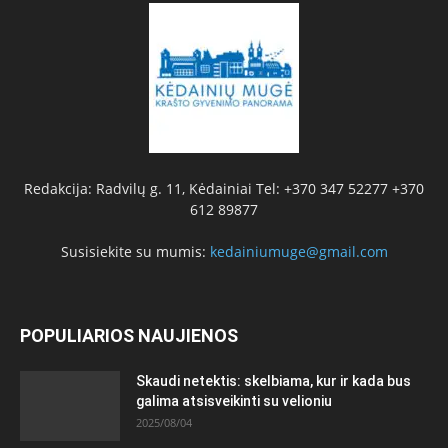
Redakcija: Radvilų g. 11, Kėdainiai Tel: +370 347 52277 +370
612 89877
Susisiekite su mumis:
kedainiumuge@gmail.com
POPULIARIOS NAUJIENOS
Skaudi netektis: skelbiama, kur ir kada bus
galima atsisveikinti su velioniu
2025/08/04