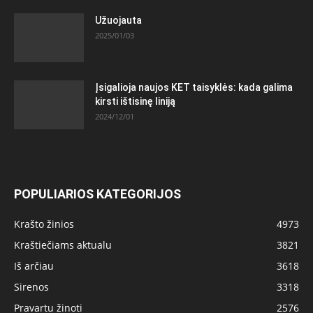
Užuojauta
2025/01/03
Įsigalioja naujos KET taisyklės: kada galima
kirsti ištisinę liniją
2024/12/01
POPULIARIOS KATEGORIJOS
Krašto žinios
4973
Kraštiečiams aktualu
3821
Iš arčiau
3618
Sirenos
3318
Pravartu žinoti
2576