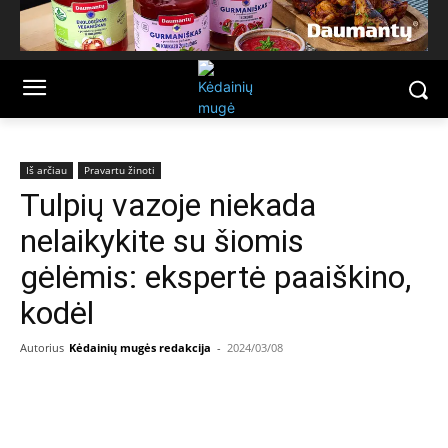
Iš arčiau
Pravartu žinoti
Tulpių vazoje niekada
nelaikykite su šiomis
gėlėmis: ekspertė paaiškino,
kodėl
Autorius
Kėdainių mugės redakcija
-
2024/03/08
Facebook
Email