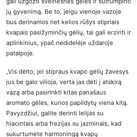
gali užgožti švelnesnes gėles ir sutrumpinti
jų gyvenimą. Be to, jeigu vienoje vazoje
bus derinamos net kelios rūšys stipriais
kvapais pasižyminčių gėlių, tai gali erzinti ir
aplinkinius, ypač nedidelėje uždaroje
patalpoje.
„Vis dėlto, jei stipraus kvapo gėlių žavesys
jus be galo vilioja, verta jas dėti į atskirą
vazą arba pasirinkti kitas panašaus
aromato gėles, kurios papildytų viena kitą.
Pavyzdžiui, galite derinti lelijas su
hiacintais arba frezijas su jazminais, kad
sukurtumėte harmoningą kvapų