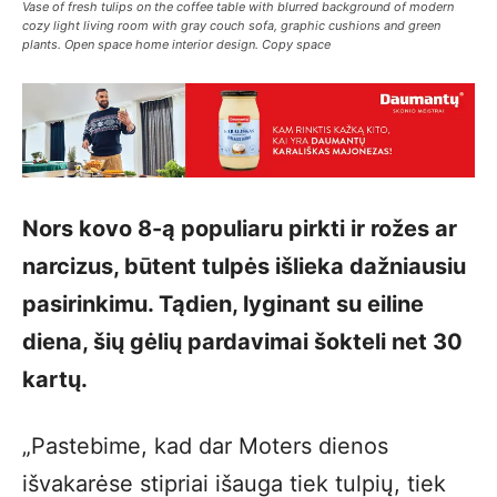
Vase of fresh tulips on the coffee table with blurred background of modern
cozy light living room with gray couch sofa, graphic cushions and green
plants. Open space home interior design. Copy space
Nors kovo 8-ą populiaru pirkti ir rožes ar
narcizus, būtent tulpės išlieka dažniausiu
pasirinkimu. Tądien, lyginant su eiline
diena, šių gėlių pardavimai šokteli net 30
kartų.
„Pastebime, kad dar Moters dienos
išvakarėse stipriai išauga tiek tulpių, tiek