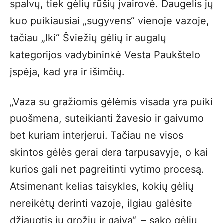
spalvų, tiek gėlių rūšių įvairovė. Daugelis jų
kuo puikiausiai „sugyvens“ vienoje vazoje,
tačiau „Iki“ Šviežių gėlių ir augalų
kategorijos vadybininkė Vesta Paukštelo
įspėja, kad yra ir išimčių.
„Vaza su gražiomis gėlėmis visada yra puiki
puošmena, suteikianti žavesio ir gaivumo
bet kuriam interjerui. Tačiau ne visos
skintos gėlės gerai dera tarpusavyje, o kai
kurios gali net pagreitinti vytimo procesą.
Atsimenant kelias taisykles, kokių gėlių
nereikėtų derinti vazoje, ilgiau galėsite
džiaugtis jų grožiu ir gaiva“, – sako gėlių