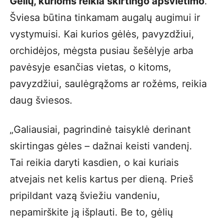
Gėlių, kurioms reikia skirtingo apšvietimo
.
Šviesa būtina tinkamam augalų augimui ir
vystymuisi. Kai kurios gėlės, pavyzdžiui,
orchidėjos, mėgsta pusiau šešėlyje arba
pavėsyje esančias vietas, o kitoms,
pavyzdžiui, saulėgrąžoms ar rožėms, reikia
daug šviesos.
„Galiausiai, pagrindinė taisyklė derinant
skirtingas gėles – dažnai keisti vandenį.
Tai reikia daryti kasdien, o kai kuriais
atvejais net kelis kartus per dieną. Prieš
pripildant vazą šviežiu vandeniu,
nepamirškite ją išplauti. Be to, gėlių