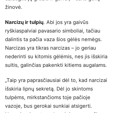
žinovė.
Narcizų ir tulpių
. Abi jos yra gaivūs
ryškiaspalviai pavasario simboliai, tačiau
dalintis ta pačia vaza šios gėlės nemėgs.
Narcizas yra tikras narcizas – jo geriau
nederinti su kitomis gėlėmis, nes jis išskiria
sultis, galinčias pakenkti kitiems augalams.
„Taip yra paprasčiausiai dėl to, kad narcizai
išskiria lipnų sekretą. Dėl jo skintoms
tulpėms, mirkstančioms toje pačioje
vazoje, bus gerokai sunkiai atsigerti.