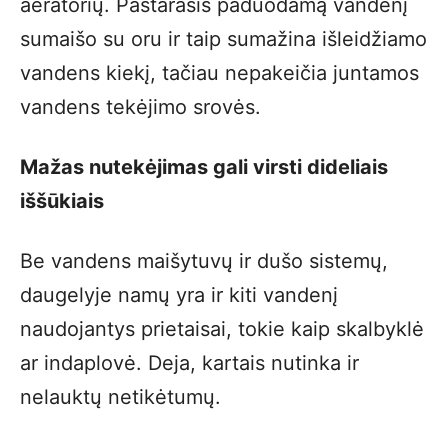
aeratorių. Pastarasis paduodamą vandenį
sumaišo su oru ir taip sumažina išleidžiamo
vandens kiekį, tačiau nepakeičia juntamos
vandens tekėjimo srovės.
Mažas nutekėjimas gali virsti dideliais
iššūkiais
Be vandens maišytuvų ir dušo sistemų,
daugelyje namų yra ir kiti vandenį
naudojantys prietaisai, tokie kaip skalbyklė
ar indaplovė. Deja, kartais nutinka ir
nelauktų netikėtumų.