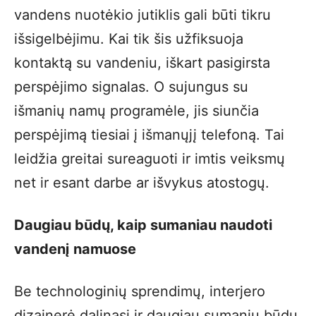
vandens nuotėkio jutiklis gali būti tikru
išsigelbėjimu. Kai tik šis užfiksuoja
kontaktą su vandeniu, iškart pasigirsta
perspėjimo signalas. O sujungus su
išmanių namų programėle, jis siunčia
perspėjimą tiesiai į išmanųjį telefoną. Tai
leidžia greitai sureaguoti ir imtis veiksmų
net ir esant darbe ar išvykus atostogų.
Daugiau būdų, kaip sumaniau naudoti
vandenį namuose
Be technologinių sprendimų, interjero
dizainerė dalinasi ir daugiau sumanių būdų