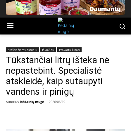
Kraštiečiams aktualu
Iš arčiau
Pravartu žinoti
Tūkstančiai litrų išteka nė
nepastebint. Specialistė
atskleidė, kaip sutaupyti
vandens ir pinigų
Autorius
Kėdainių mugė
-
2026/06/19
Facebook
Email