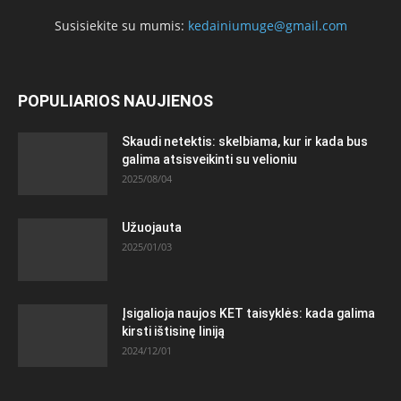
Susisiekite su mumis:
kedainiumuge@gmail.com
POPULIARIOS NAUJIENOS
Skaudi netektis: skelbiama, kur ir kada bus
galima atsisveikinti su velioniu
2025/08/04
Užuojauta
2025/01/03
Įsigalioja naujos KET taisyklės: kada galima
kirsti ištisinę liniją
2024/12/01