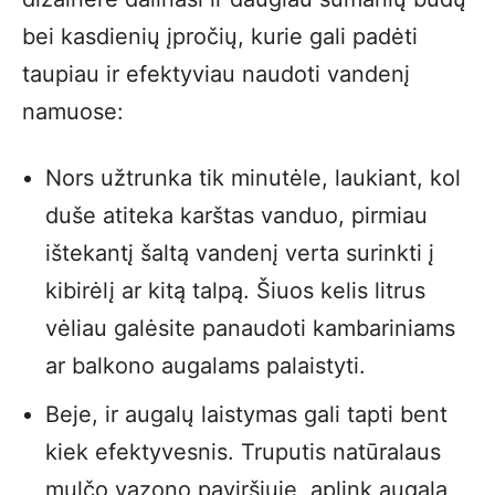
bei kasdienių įpročių, kurie gali padėti
taupiau ir efektyviau naudoti vandenį
namuose:
Nors užtrunka tik minutėle, laukiant, kol
duše atiteka karštas vanduo, pirmiau
ištekantį šaltą vandenį verta surinkti į
kibirėlį ar kitą talpą. Šiuos kelis litrus
vėliau galėsite panaudoti kambariniams
ar balkono augalams palaistyti.
Beje, ir augalų laistymas gali tapti bent
kiek efektyvesnis. Truputis natūralaus
mulčo vazono paviršiuje, aplink augalą,