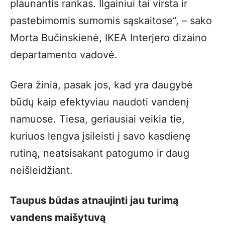
plaunantis rankas. Ilgainiui tai virsta ir
pastebimomis sumomis sąskaitose“, – sako
Morta Bučinskienė, IKEA Interjero dizaino
departamento vadovė.
Gera žinia, pasak jos, kad yra daugybė
būdų kaip efektyviau naudoti vandenį
namuose. Tiesa, geriausiai veikia tie,
kuriuos lengva įsileisti į savo kasdienę
rutiną, neatsisakant patogumo ir daug
neišleidžiant.
Taupus būdas atnaujinti jau turimą
vandens maišytuvą