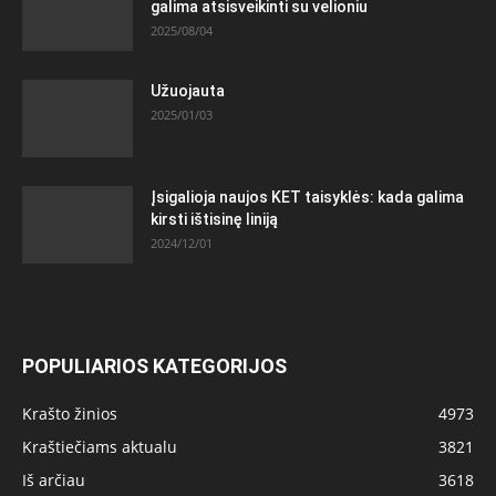
galima atsisveikinti su velioniu
2025/08/04
Užuojauta
2025/01/03
Įsigalioja naujos KET taisyklės: kada galima
kirsti ištisinę liniją
2024/12/01
POPULIARIOS KATEGORIJOS
Krašto žinios
4973
Kraštiečiams aktualu
3821
Iš arčiau
3618