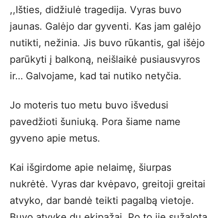
,,Išties, didžiulė tragedija. Vyras buvo
jaunas. Galėjo dar gyventi. Kas jam galėjo
nutikti, nežinia. Jis buvo rūkantis, gal išėjo
parūkyti į balkoną, neišlaikė pusiausvyros
ir… Galvojame, kad tai nutiko netyčia.
Jo moteris tuo metu buvo išvedusi
pavedžioti šuniuką. Pora šiame name
gyveno apie metus.
Kai išgirdome apie nelaimę, šiurpas
nukrėtė. Vyras dar kvėpavo, greitoji greitai
atvyko, dar bandė teikti pagalbą vietoje.
Buvo atvykę du ekipažai. Po to jie sužalotą