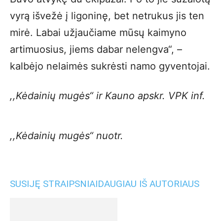
vyrą išvežė į ligoninę, bet netrukus jis ten
mirė. Labai užjaučiame mūsų kaimyno
artimuosius, jiems dabar nelengva“, –
kalbėjo nelaimės sukrėsti namo gyventojai.
,,Kėdainių mugės“ ir Kauno apskr. VPK inf.
,,Kėdainių mugės“ nuotr.
SUSIJĘ STRAIPSNIAI
DAUGIAU IŠ AUTORIAUS