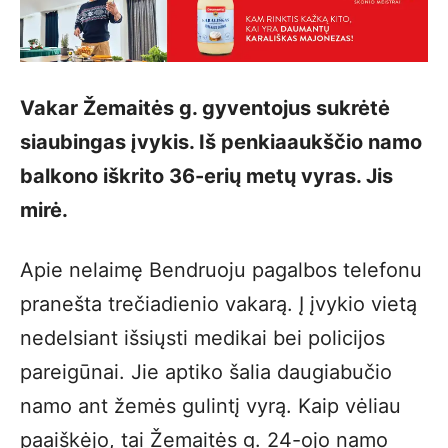
Vakar Žemaitės g. gyventojus sukrėtė
siaubingas įvykis. Iš penkiaaukščio namo
balkono iškrito 36-erių metų vyras. Jis
mirė.
Apie nelaimę Bendruoju pagalbos telefonu
pranešta trečiadienio vakarą. Į įvykio vietą
nedelsiant išsiųsti medikai bei policijos
pareigūnai. Jie aptiko šalia daugiabučio
namo ant žemės gulintį vyrą. Kaip vėliau
paaiškėjo, tai Žemaitės g. 24-ojo namo