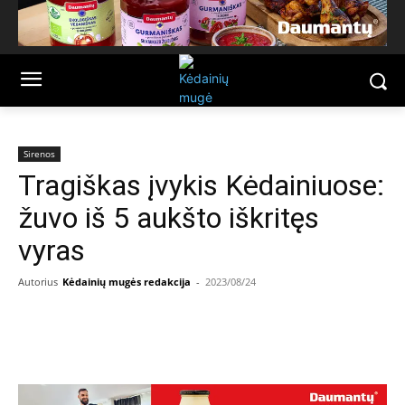
Sirenos
Tragiškas įvykis Kėdainiuose:
žuvo iš 5 aukšto iškritęs
vyras
Autorius
Kėdainių mugės redakcija
-
2023/08/24
Facebook
Email