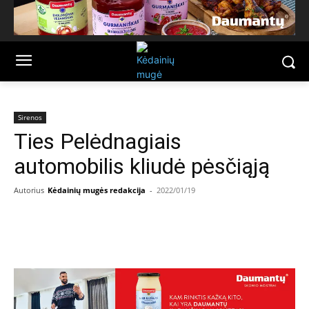
Sirenos
Ties Pelėdnagiais
automobilis kliudė pėsčiąją
Autorius
Kėdainių mugės redakcija
-
2022/01/19
Facebook
Email