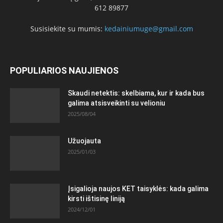
612 89877
Susisiekite su mumis:
kedainiumuge@gmail.com
POPULIARIOS NAUJIENOS
Skaudi netektis: skelbiama, kur ir kada bus
galima atsisveikinti su velioniu
2025/08/04
Užuojauta
2025/01/03
Įsigalioja naujos KET taisyklės: kada galima
kirsti ištisinę liniją
2024/12/01