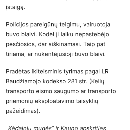
įstaigą.
Policijos pareigūnų teigimu, vairuotoja
buvo blaivi. Kodėl ji laiku nepastebėjo
pėsčiosios, dar aiškinamasi. Taip pat
tiriama, ar nukentėjusioji buvo blaivi.
Pradėtas ikiteisminis tyrimas pagal LR
Baudžiamojo kodekso 281 str. (Kelių
transporto eismo saugumo ar transporto
priemonių eksploatavimo taisyklių
pažeidimas).
„Kėdainių mugės“ ir Kauno apskrities