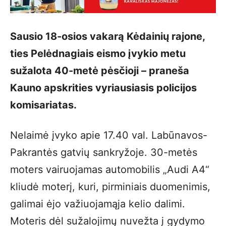
Sausio 18-osios vakarą Kėdainių rajone,
ties Pelėdnagiais eismo įvykio metu
sužalota 40-metė pėsčioji – praneša
Kauno apskrities vyriausiasis policijos
komisariatas.
Nelaimė įvyko apie 17.40 val. Labūnavos-
Pakrantės gatvių sankryžoje. 30-metės
moters vairuojamas automobilis „Audi A4“
kliudė moterį, kuri, pirminiais duomenimis,
galimai ėjo važiuojamąja kelio dalimi.
Moteris dėl sužalojimų nuvežta į gydymo