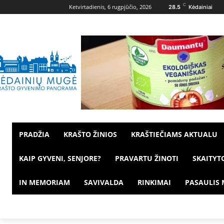
C
Ketvirtadienis, 6 rugpjūčio, 2026
28.5
Kėdainiai
PRADŽIA
KRAŠTO ŽINIOS
KRAŠTIEČIAMS AKTUALU
KAIP GYVENI, SENJORE?
PRAVARTU ŽINOTI
SKAITYT
IN MEMORIAM
SAVIVALDA
RINKIMAI
PASAULIS