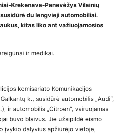
niai-Krekenava-Panevėžys Vilainių
 susidūrė du lengvieji automobiliai.
laukus, kitas liko ant važiuojamosios
areigūnai ir medikai.
licijos komisariato Komunikacijos
Galkantų k., susidūrė automobilis „Audi“,
, ir automobilis „Citroen“, vairuojamas
jai buvo blaivūs. Jie užsipildė eismo
o įvykio dalyvius apžiūrėjo vietoje,