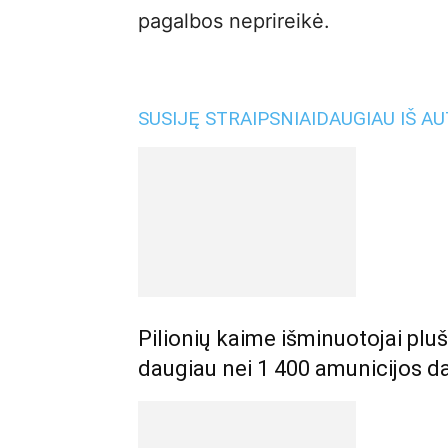
pagalbos neprireikė.
SUSIJĘ STRAIPSNIAI
DAUGIAU IŠ A
Pilionių kaime išminuotojai plu
daugiau nei 1 400 amunicijos da