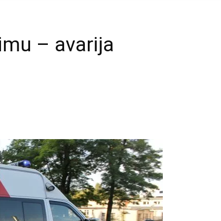
imu – avarija
mail