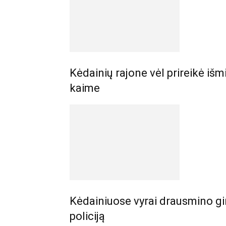
Kėdainių rajone vėl prireikė iš
kaime
Kėdainiuose vyrai drausmino gir
policiją