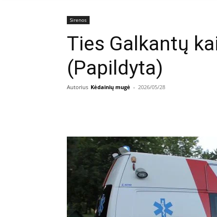
Sirenos
Ties Galkantų ka
(Papildyta)
Autorius
Kėdainių mugė
-
2026/05/28
Facebook
E
Dalintis