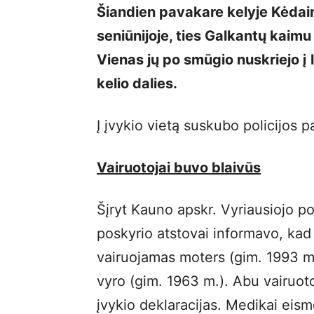
Šiandien pavakare kelyje Kėdai
seniūnijoje, ties Galkantų kaimu
Vienas jų po smūgio nuskriejo į 
kelio dalies.
Į įvykio vietą suskubo policijos p
Vairuotojai buvo blaivūs
Šįryt Kauno apskr. Vyriausiojo po
poskyrio atstovai informavo, kad 
vairuojamas moters (gim. 1993 m.)
vyro (gim. 1963 m.). Abu vairuoto
įvykio deklaracijas. Medikai eism