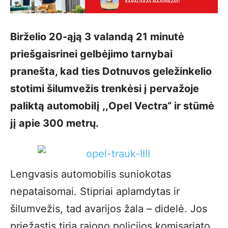
Birželio 20-ąją 3 valandą 21 minutė
priešgaisrinei gelbėjimo tarnybai
pranešta, kad ties Dotnuvos geležinkelio
stotimi šilumvežis trenkėsi į pervažoje
paliktą automobilį ,,Opel Vectra“ ir stūmė
jį apie 300 metrų.
Lengvasis automobilis suniokotas
nepataisomai. Stipriai aplamdytas ir
šilumvežis, tad avarijos žala – didelė. Jos
priežastis tiria rajono policijos komisariato