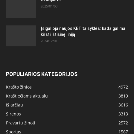
2025/01/03
Įsigalioja naujos KET taisyklės: kada galima
kirsti ištisinę liniją
2024/12/01
POPULIARIOS KATEGORIJOS
Krašto žinios
4972
Kraštiečiams aktualu
3819
Iš arčiau
3616
Sirenos
3313
Pravartu žinoti
2572
Sportas
1567