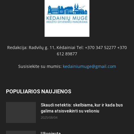
Redakcija: Radvilų g. 11, Kėdainiai Tel: +370 347 52277 +370
612 89877
Susisiekite su mumis:
kedainiumuge@gmail.com
POPULIARIOS NAUJIENOS
Skaudi netektis: skelbiama, kur ir kada bus
galima atsisveikinti su velioniu
2025/08/04
Užuojauta