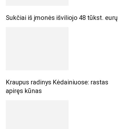
Sukčiai iš įmonės išviliojo 48 tūkst. eurų
Kraupus radinys Kėdainiuose: rastas
apiręs kūnas