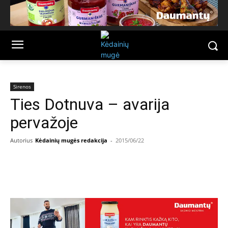
Sirenos
Ties Dotnuva – avarija
pervažoje
Autorius
Kėdainių mugės redakcija
-
2015/06/22
Facebook
Email