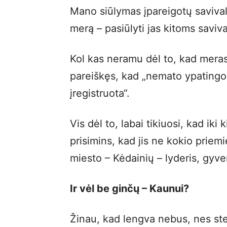
Mano siūlymas įpareigotų savival
merą – pasiūlyti jas kitoms savi
Kol kas neramu dėl to, kad mera
pareiškęs, kad „nemato ypatingo
įregistruota“.
Vis dėl to, labai tikiuosi, kad iki 
prisimins, kad jis ne kokio priem
miesto – Kėdainių – lyderis, gyven
Ir vėl be ginčų – Kaunui?
Žinau, kad lengva nebus, nes ster