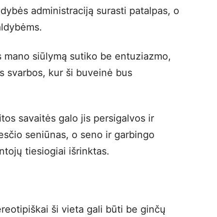
dybės administraciją surasti patalpas, o
valdybėms.
s mano siūlymą sutiko be entuziazmo,
s svarbos, kur ši buveinė bus
kitos savaitės galo jis persigalvos ir
iesčio seniūnas, o seno ir garbingo
tojų tiesiogiai išrinktas.
eotipiškai ši vieta gali būti be ginčų