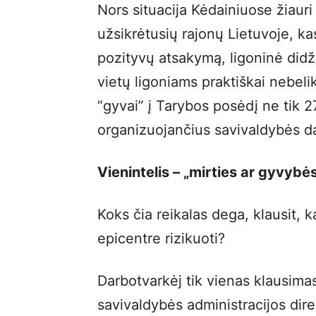
Nors situacija Kėdainiuose žiauri
užsikrėtusių rajonų Lietuvoje, ka
pozityvų atsakymą, ligoninė didžia
vietų ligoniams praktiškai nebel
“gyvai” į Tarybos posėdį ne tik 2
organizuojančius savivaldybės d
Vienintelis – „mirties ar gyvybė
Koks čia reikalas dega, klausit,
epicentre rizikuoti?
Darbotvarkėj tik vienas klausimas
savivaldybės administracijos dir