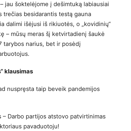
 – jau šoktelėjome į dešimtuką labiausiai
s trečias besidarantis testą gauna
 dalimi išėjusi iš rikiuotės, o „kovidinių“
ikę – mūsų meras šį ketvirtadienį šaukė
7 tarybos narius, bet ir posėdį
arbuotojus.
s“ klausimas
 kad nuspręsta taip beveik pandemijos
 – Darbo partijos atstovo patvirtinimas
ektoriaus pavaduotoju!