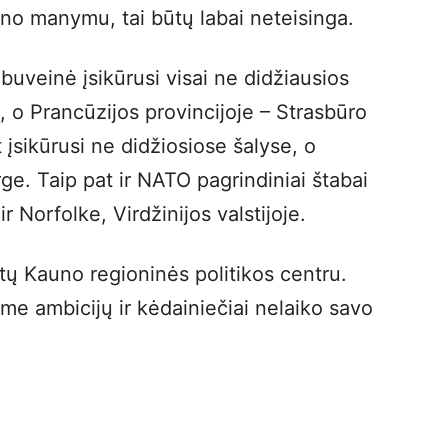
no manymu, tai būtų labai neteisinga.
 buveinė įsikūrusi visai ne didžiausios
e, o Prancūzijos provincijoje – Strasbūro
 įsikūrusi ne didžiosiose šalyse, o
ge. Taip pat ir NATO pagrindiniai štabai
r Norfolke, Virdžinijos valstijoje.
aptų Kauno regioninės politikos centru.
e ambicijų ir kėdainiečiai nelaiko savo