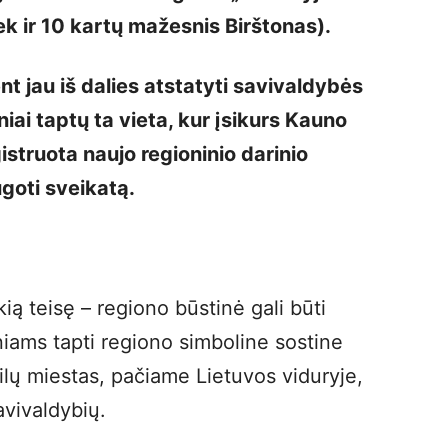
iek ir 10 kartų mažesnis Birštonas).
t jau iš dalies atstatyti savivaldybės
iai taptų ta vieta, kur įsikurs Kauno
istruota naujo regioninio darinio
ugoti sveikatą.
ią teisę – regiono būstinė gali būti
niams tapti regiono simboline sostine
vilų miestas, pačiame Lietuvos viduryje,
avivaldybių.