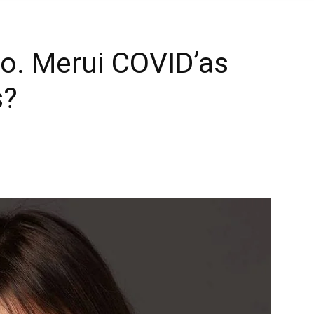
vo. Merui COVID’as
s?
mail