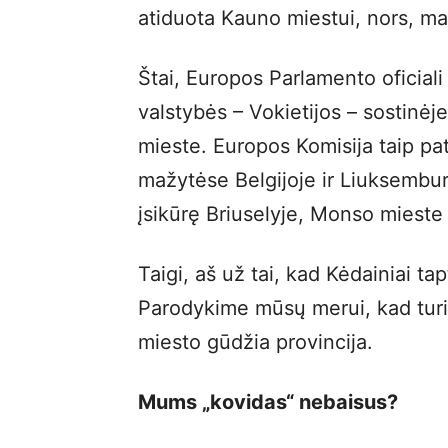
atiduota Kauno miestui, nors, ma
Štai, Europos Parlamento oficiali
valstybės – Vokietijos – sostinėj
mieste. Europos Komisija taip pat
mažytėse Belgijoje ir Liuksembur
įsikūrę Briuselyje, Monso mieste i
Taigi, aš už tai, kad Kėdainiai t
Parodykime mūsų merui, kad turim
miesto gūdžia provincija.
Mums „kovidas“ nebaisus?