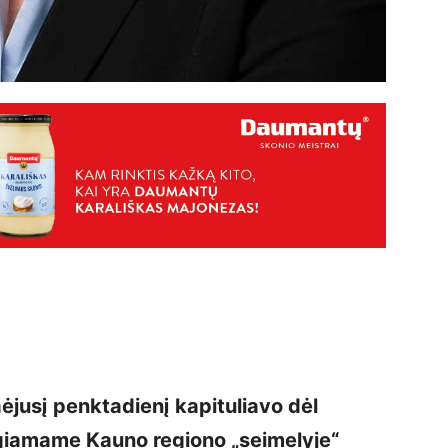
ėjusį penktadienį kapituliavo dėl
igiamame Kauno regiono „seimelyje“