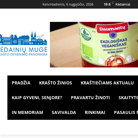
C
Ketvirtadienis, 6 rugpjūčio, 2026
19.8
Kėdainiai
PRADŽIA
KRAŠTO ŽINIOS
KRAŠTIEČIAMS AKTUALU
KAIP GYVENI, SENJORE?
PRAVARTU ŽINOTI
SKAITYT
IN MEMORIAM
SAVIVALDA
RINKIMAI
PASAULIS