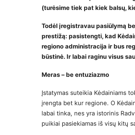
(turėsime tiek pat kiek balsų, k
Todėl įregistravau pasiūlymą ben
prestižą: pasistengti, kad Kėdain
regiono administracija ir bus reg
būstinė. Ir labai raginu visus sa
Meras – be entuziazmo
Įstatymas suteikia Kėdainiams tok
įrengta bet kur regione. O Kėdai
labai tinka, nes yra istorinis Rad
puikiai pasiekiamas iš visų kitų s