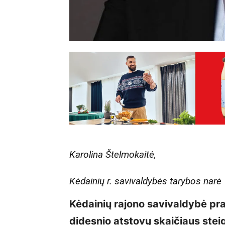
Karolina Štelmokaitė,
Kėdainių r. savivaldybės tarybos narė
Kėdainių rajono savivaldybė pra
didesnio atstovų skaičiaus ste