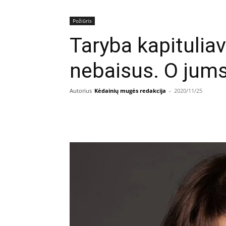
Požiūris
Taryba kapitulia
nebaisus. O jum
Autorius
Kėdainių mugės redakcija
-
2020/11/25
Facebook
E
Dalintis