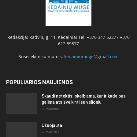
Redakcija: Radvilų g. 11, Kėdainiai Tel: +370 347 52277 +370
612 89877
Susisiekite su mumis:
kedainiumuge@gmail.com
POPULIARIOS NAUJIENOS
Skaudi netektis: skelbiama, kur ir kada bus
galima atsisveikinti su velioniu
2025/08/04
Užuojauta
2025/01/03