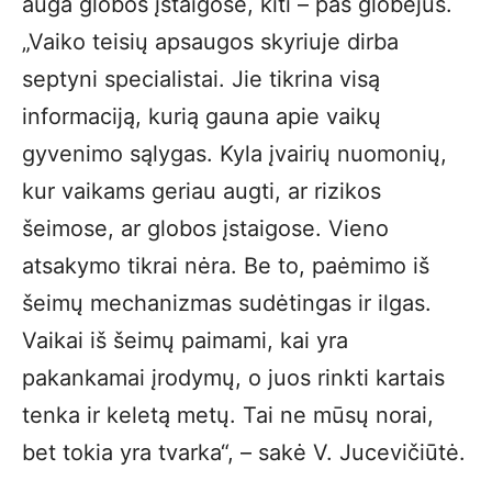
auga globos įstaigose, kiti – pas globėjus.
„Vaiko teisių apsaugos skyriuje dirba
septyni specialistai. Jie tikrina visą
informaciją, kurią gauna apie vaikų
gyvenimo sąlygas. Kyla įvairių nuomonių,
kur vaikams geriau augti, ar rizikos
šeimose, ar globos įstaigose. Vieno
atsakymo tikrai nėra. Be to, paėmimo iš
šeimų mechanizmas sudėtingas ir ilgas.
Vaikai iš šeimų paimami, kai yra
pakankamai įrodymų, o juos rinkti kartais
tenka ir keletą metų. Tai ne mūsų norai,
bet tokia yra tvarka“, – sakė V. Jucevičiūtė.