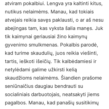
atviram pokalbiui. Lengva yra kaltinti kitus,
nutikus nelaimėms. Manau, kad tokiais
atvejais reikia savęs paklausti, o ar aš nesu
abejingas tam, kas vyksta šalia manęs. Juk
tik kaimynai geriausiai žino kaimynų
gyvenimo smulkmenas. Pokalbis parodė,
kad turime skaudulių, juos reikia viešinti,
tartis, ieškoti išeičių. Tik kalbėdamiesi ir
netylėdami galime užkirsti kelią
skaudžioms nelaimėms. Šiandien prašome
seniūnaičius daugiau bendrauti su
socialiniais darbuotojais, neatsakyti jiems
pagalbos. Manau, kad panašių susitikimų