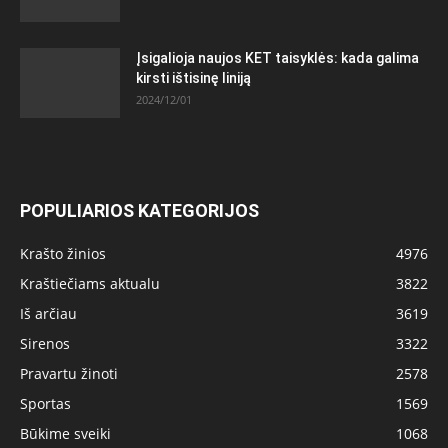
Įsigalioja naujos KET taisyklės: kada galima
kirsti ištisinę liniją
2024/12/01
POPULIARIOS KATEGORIJOS
Krašto žinios
4976
Kraštiečiams aktualu
3822
Iš arčiau
3619
Sirenos
3322
Pravartu žinoti
2578
Sportas
1569
Būkime sveiki
1068