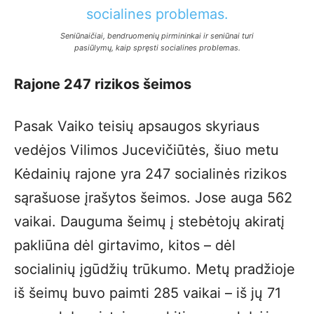
Seniūnaičiai, bendruomenių pirmininkai ir seniūnai turi
pasiūlymų, kaip spręsti socialines problemas.
Rajone 247 rizikos šeimos
Pasak Vaiko teisių apsaugos skyriaus
vedėjos Vilimos Jucevičiūtės, šiuo metu
Kėdainių rajone yra 247 socialinės rizikos
sąrašuose įrašytos šeimos. Jose auga 562
vaikai. Dauguma šeimų į stebėtojų akiratį
pakliūna dėl girtavimo, kitos – dėl
socialinių įgūdžių trūkumo. Metų pradžioje
iš šeimų buvo paimti 285 vaikai – iš jų 71