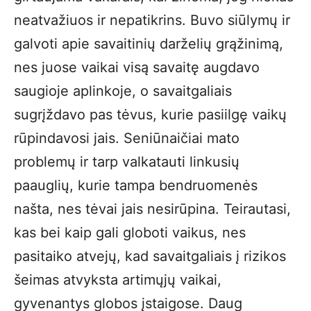
neatvažiuos ir nepatikrins. Buvo siūlymų ir
galvoti apie savaitinių darželių grąžinimą,
nes juose vaikai visą savaitę augdavo
saugioje aplinkoje, o savaitgaliais
sugrįždavo pas tėvus, kurie pasiilgę vaikų
rūpindavosi jais. Seniūnaičiai mato
problemų ir tarp valkatauti linkusių
paauglių, kurie tampa bendruomenės
našta, nes tėvai jais nesirūpina. Teirautasi,
kas bei kaip gali globoti vaikus, nes
pasitaiko atvejų, kad savaitgaliais į rizikos
šeimas atvyksta artimųjų vaikai,
gyvenantys globos įstaigose. Daug