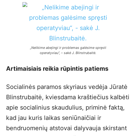
„
Nelikime abejingi ir problemas galėsime spręsti
operatyviau“, – sakė J. Blinstrubaitė.
Artimaisiais reikia rūpintis patiems
Socialinės paramos skyriaus vedėja Jūratė
Blinstrubaitė, kviesdama kraštiečius kalbėti
apie socialinius skaudulius, priminė faktą,
kad jau kuris laikas seniūnaičiai ir
bendruomenių atstovai dalyvauja skirstant