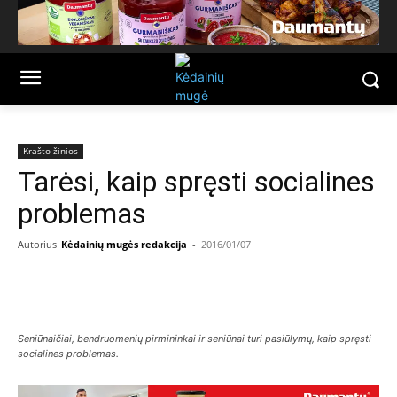
Krašto žinios
Tarėsi, kaip spręsti socialines
problemas
Autorius
Kėdainių mugės redakcija
-
2016/01/07
Facebook
Email
Seniūnaičiai, bendruomenių pirmininkai ir seniūnai turi pasiūlymų, kaip spręsti
socialines problemas.