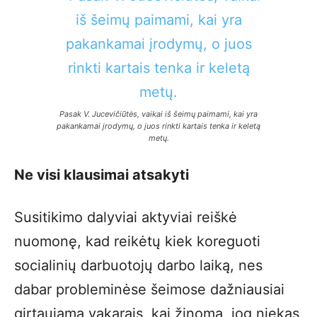
Pasak V. Jucevičiūtės, vaikai iš šeimų paimami, kai yra
pakankamai įrodymų, o juos rinkti kartais tenka ir keletą
metų.
Ne visi klausimai atsakyti
Susitikimo dalyviai aktyviai reiškė
nuomonę, kad reikėtų kiek koreguoti
socialinių darbuotojų darbo laiką, nes
dabar probleminėse šeimose dažniausiai
girtaujama vakarais, kai žinoma, jog niekas