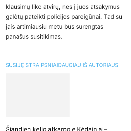
klausimų liko atvirų, nes į juos atsakymus
galėtų pateikti policijos pareigūnai. Tad su
jais artimiausiu metu bus surengtas
panašus susitikimas.
SUSIJĘ STRAIPSNIAI
DAUGIAU IŠ AUTORIAUS
Šiandien kelio atkarpoje Kėdainiai–