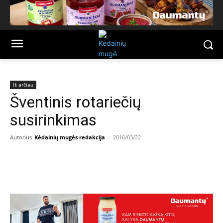
Iš arčiau
Šventinis rotariečių
susirinkimas
Autorius
Kėdainių mugės redakcija
-
2016/03/22
Facebook
Email