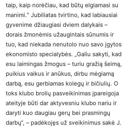
taip, kaip norėčiau, kad būtų elgiamasi su
manimi.“ Jubiliatas tvirtino, kad labiausiai
gyvenime džiaugiasi dviem dalykais –
dorais žmonėmis užaugintais sūnumis ir
tuo, kad niekada nenutolo nuo savo įgytos
ekonomisto specialybės. „Galiu sakyti, kad
esu laimingas žmogus – turiu gražią šeimą,
puikius vaikus ir anūkus, dirbu mėgiamą
darbą, esu gerbiamas kolegų ir bičiulių. O
toks klubo brolių pasveikinimas įpareigoja
ateityje būti dar aktyvesniu klubo nariu ir
daryti kuo daugiau gerų bei prasmingų
darbų“, – padėkojęs už sveikinimus sakė J.