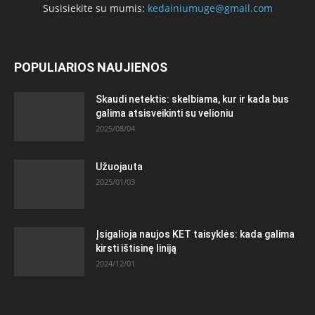
Susisiekite su mumis:
kedainiumuge@gmail.com
POPULIARIOS NAUJIENOS
Skaudi netektis: skelbiama, kur ir kada bus
galima atsisveikinti su velioniu
2025/08/04
Užuojauta
2025/01/03
Įsigalioja naujos KET taisyklės: kada galima
kirsti ištisinę liniją
2024/12/01