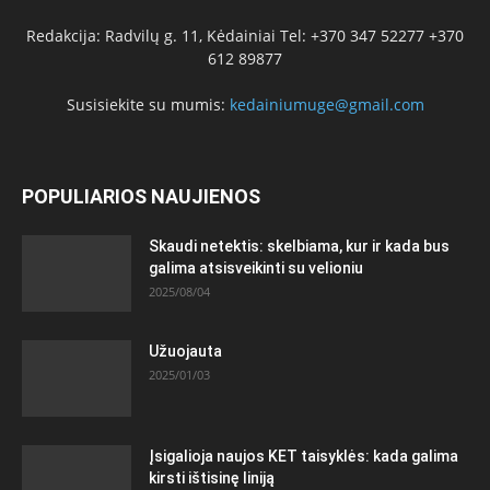
Redakcija: Radvilų g. 11, Kėdainiai Tel: +370 347 52277 +370
612 89877
Susisiekite su mumis:
kedainiumuge@gmail.com
POPULIARIOS NAUJIENOS
Skaudi netektis: skelbiama, kur ir kada bus
galima atsisveikinti su velioniu
2025/08/04
Užuojauta
2025/01/03
Įsigalioja naujos KET taisyklės: kada galima
kirsti ištisinę liniją