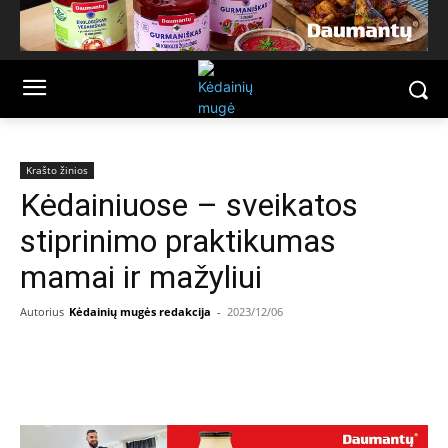
Krašto žinios
Kėdainiuose – sveikatos
stiprinimo praktikumas
mamai ir mažyliui
Autorius
Kėdainių mugės redakcija
-
2023/12/06
Facebook
Email