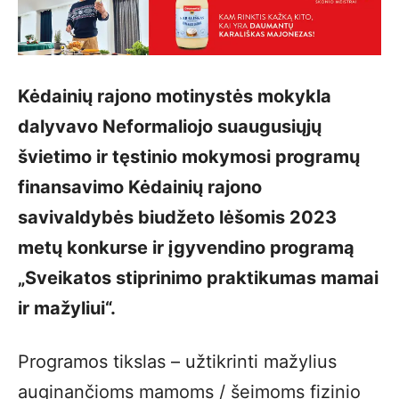
Kėdainių rajono motinystės mokykla
dalyvavo Neformaliojo suaugusiųjų
švietimo ir tęstinio mokymosi programų
finansavimo Kėdainių rajono
savivaldybės biudžeto lėšomis 2023
metų konkurse ir įgyvendino programą
„Sveikatos stiprinimo praktikumas mamai
ir mažyliui“.
Programos tikslas – užtikrinti mažylius
auginančioms mamoms / šeimoms fizinio