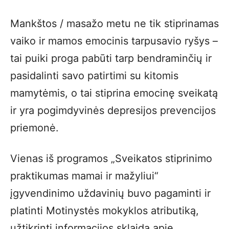
Mankštos / masažo metu ne tik stiprinamas
vaiko ir mamos emocinis tarpusavio ryšys –
tai puiki proga pabūti tarp bendraminčių ir
pasidalinti savo patirtimi su kitomis
mamytėmis, o tai stiprina emocinę sveikatą
ir yra pogimdyvinės depresijos prevencijos
priemonė.
Vienas iš programos „Sveikatos stiprinimo
praktikumas mamai ir mažyliui“
įgyvendinimo uždavinių buvo pagaminti ir
platinti Motinystės mokyklos atributiką,
užtikrinti informacijos sklaidą apie