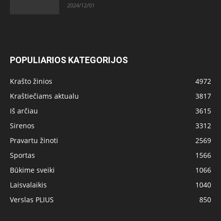
2024/12/01
POPULIARIOS KATEGORIJOS
Krašto žinios
4972
Kraštiečiams aktualu
3817
Iš arčiau
3615
Sirenos
3312
Pravartu žinoti
2569
Sportas
1566
Būkime sveiki
1066
Laisvalaikis
1040
Verslas PLIUS
850