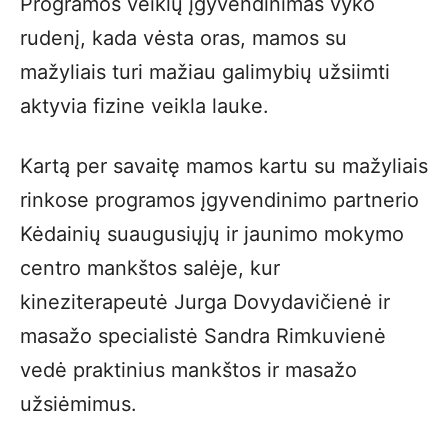
Programos veiklų įgyvendinimas vyko
rudenį, kada vėsta oras, mamos su
mažyliais turi mažiau galimybių užsiimti
aktyvia fizine veikla lauke.
Kartą per savaitę mamos kartu su mažyliais
rinkose programos įgyvendinimo partnerio
Kėdainių suaugusiųjų ir jaunimo mokymo
centro mankštos salėje, kur
kineziterapeutė Jurga Dovydavičienė ir
masažo specialistė Sandra Rimkuvienė
vedė praktinius mankštos ir masažo
užsiėmimus.