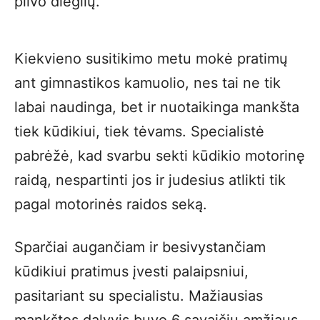
pilvo dieglių.
Kiekvieno susitikimo metu mokė pratimų
ant gimnastikos kamuolio, nes tai ne tik
labai naudinga, bet ir nuotaikinga mankšta
tiek kūdikiui, tiek tėvams. Specialistė
pabrėžė, kad svarbu sekti kūdikio motorinę
raidą, nespartinti jos ir judesius atlikti tik
pagal motorinės raidos seką.
Sparčiai augančiam ir besivystančiam
kūdikiui pratimus įvesti palaipsniui,
pasitariant su specialistu. Mažiausias