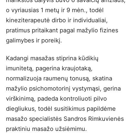
mankštos dalyvis buvo 6 savaičių amžiaus,
o vyriausias 1 metų ir 9 mėn., todėl
kineziterapeutė dirbo ir individualiai,
pratimus pritaikant pagal mažylio fizines
galimybes ir poreikį.
Kadangi masažas stiprina kūdikių
imunitetą, pagerina kraujotaką,
normalizuoja raumenų tonusą, skatina
mažylio psichomotorinį vystymąsi, gerina
virškinimą, padeda kontroliuoti pilvo
diegliukus, todėl susitikimus papildėme
masažo specialistės Sandros Rimkuvienės
praktiniu masažo užsiėmimu.