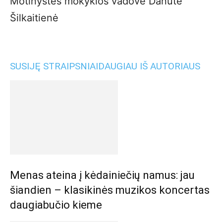
Motinystės mokyklos vadovė Danutė
Šilkaitienė
SUSIJĘ STRAIPSNIAI
DAUGIAU IŠ AUTORIAUS
Menas ateina į kėdainiečių namus: jau
šiandien – klasikinės muzikos koncertas
daugiabučio kieme