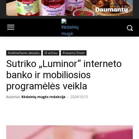
Kraštiečiams aktualu
Iš arčiau
Pravartu žinoti
Sutriko „Luminor“ interneto
banko ir mobiliosios
programėlės veikla
Autorius
Kėdainių mugės redakcija
-
2024/10/13
Facebook
Email