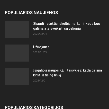
POPULIARIOS NAUJIENOS
Skaudi netektis: skelbiama, kur ir kada bus
galima atsisveikinti su velioniu
2025/08/04
Užuojauta
2025/01/03
Įsigalioja naujos KET taisyklės: kada galima
kirsti ištisinę liniją
2024/12/01
POPULIARIOS KATEGORIJOS