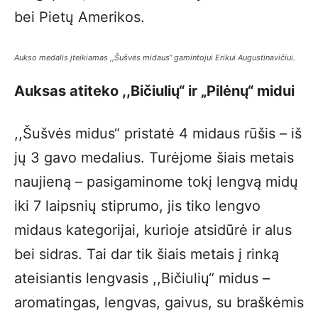
bei Pietų Amerikos.
Aukso medalis įteikiamas ,,Šušvės midaus“ gamintojui Erikui Augustinavičiui.
Auksas atiteko ,,Bičiulių“ ir „Pilėnų“ midui
,,Šušvės midus“ pristatė 4 midaus rūšis – iš
jų 3 gavo medalius. Turėjome šiais metais
naujieną – pasigaminome tokį lengvą midų
iki 7 laipsnių stiprumo, jis tiko lengvo
midaus kategorijai, kurioje atsidūrė ir alus
bei sidras. Tai dar tik šiais metais į rinką
ateisiantis lengvasis ,,Bičiulių“ midus –
aromatingas, lengvas, gaivus, su braškėmis