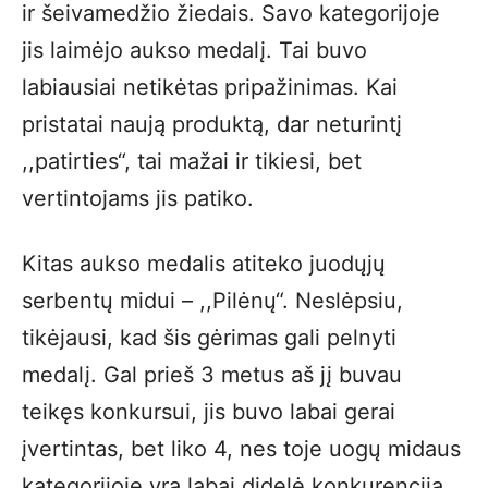
ir šeivamedžio žiedais. Savo kategorijoje
jis laimėjo aukso medalį. Tai buvo
labiausiai netikėtas pripažinimas. Kai
pristatai naują produktą, dar neturintį
,,patirties“, tai mažai ir tikiesi, bet
vertintojams jis patiko.
Kitas aukso medalis atiteko juodųjų
serbentų midui – ,,Pilėnų“. Neslėpsiu,
tikėjausi, kad šis gėrimas gali pelnyti
medalį. Gal prieš 3 metus aš jį buvau
teikęs konkursui, jis buvo labai gerai
įvertintas, bet liko 4, nes toje uogų midaus
kategorijoje yra labai didelė konkurencija.