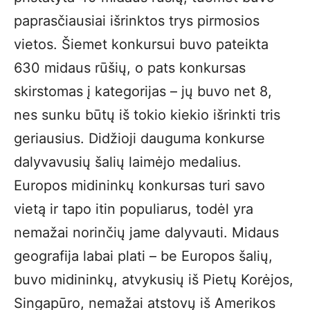
paprasčiausiai išrinktos trys pirmosios
vietos. Šiemet konkursui buvo pateikta
630 midaus rūšių, o pats konkursas
skirstomas į kategorijas – jų buvo net 8,
nes sunku būtų iš tokio kiekio išrinkti tris
geriausius. Didžioji dauguma konkurse
dalyvavusių šalių laimėjo medalius.
Europos midininkų konkursas turi savo
vietą ir tapo itin populiarus, todėl yra
nemažai norinčių jame dalyvauti. Midaus
geografija labai plati – be Europos šalių,
buvo midininkų, atvykusių iš Pietų Korėjos,
Singapūro, nemažai atstovų iš Amerikos