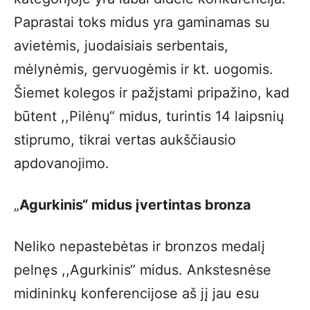
Paprastai toks midus yra gaminamas su
avietėmis, juodaisiais serbentais,
mėlynėmis, gervuogėmis ir kt. uogomis.
Šiemet kolegos ir pažįstami pripažino, kad
būtent ,,Pilėnų“ midus, turintis 14 laipsnių
stiprumo, tikrai vertas aukščiausio
apdovanojimo.
„
Agurkinis“ midus įvertintas bronza
Neliko nepastebėtas ir bronzos medalį
pelnęs ,,Agurkinis“ midus. Ankstesnėse
midininkų konferencijose aš jį jau esu