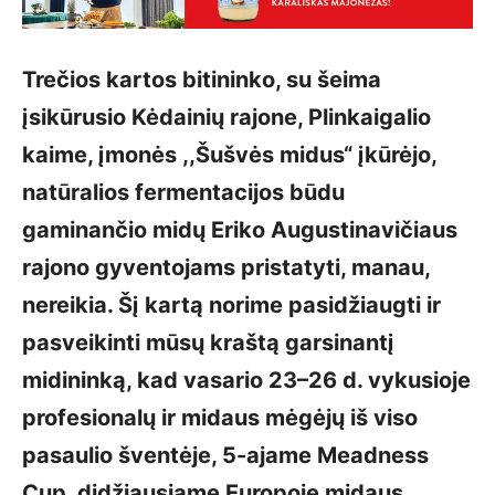
Trečios kartos bitininko, su šeima
įsikūrusio Kėdainių rajone, Plinkaigalio
kaime, įmonės ,,Šušvės midus“ įkūrėjo,
natūralios fermentacijos būdu
gaminančio midų Eriko Augustinavičiaus
rajono gyventojams pristatyti, manau,
nereikia. Šį kartą norime pasidžiaugti ir
pasveikinti mūsų kraštą garsinantį
midininką, kad vasario 23–26 d. vykusioje
profesionalų ir midaus mėgėjų iš viso
pasaulio šventėje, 5-ajame Meadness
Cup, didžiausiame Europoje midaus