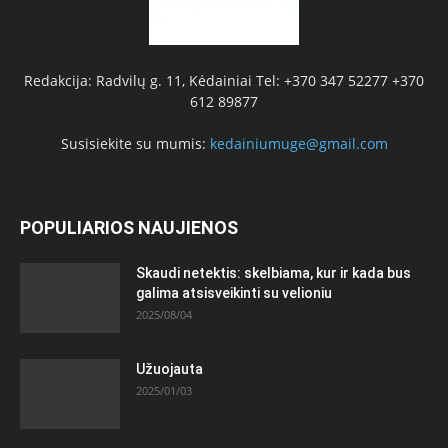
Redakcija: Radvilų g. 11, Kėdainiai Tel: +370 347 52277 +370
612 89877
Susisiekite su mumis:
kedainiumuge@gmail.com
POPULIARIOS NAUJIENOS
Skaudi netektis: skelbiama, kur ir kada bus
galima atsisveikinti su velioniu
2025/08/04
Užuojauta
2025/01/03