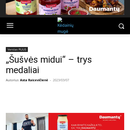
Verslas PLIUS
„Šušvės midui“ – trys
medaliai
Autorius
Asta Raicevičienė
-
2023/03/07
Facebook
Email