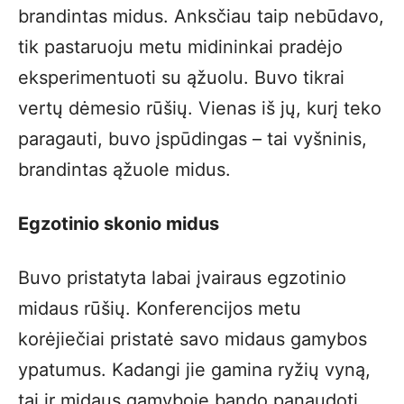
brandintas midus. Anksčiau taip nebūdavo,
tik pastaruoju metu midininkai pradėjo
eksperimentuoti su ąžuolu. Buvo tikrai
vertų dėmesio rūšių. Vienas iš jų, kurį teko
paragauti, buvo įspūdingas – tai vyšninis,
brandintas ąžuole midus.
Egzotinio skonio midus
Buvo pristatyta labai įvairaus egzotinio
midaus rūšių. Konferencijos metu
korėjiečiai pristatė savo midaus gamybos
ypatumus. Kadangi jie gamina ryžių vyną,
tai ir midaus gamyboje bando panaudoti