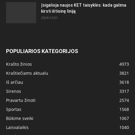
Įsigalioja naujos KET taisyklės: kada galima
kirsti ištisinę liniją
2024/12/01
POPULIARIOS KATEGORIJOS
Krašto žinios
4973
Kraštiečiams aktualu
3821
Iš arčiau
3618
Sirenos
3317
Pravartu žinoti
2574
Sportas
1568
Būkime sveiki
1067
Laisvalaikis
1040